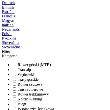
Deutsch
English
Español
Français
Magyar
Italiano
Nederlands
Polski
Русский
Slovenčina
Slovenščina
Filter
Kategorie
Rower górski (MTB)
Transalp
Wędrówki
Trasy górskie
Rower szosowy
Trasy rowerowe
Rower trekkingowy
Nordic walking
Biegi
Wspinaczka ściankowa