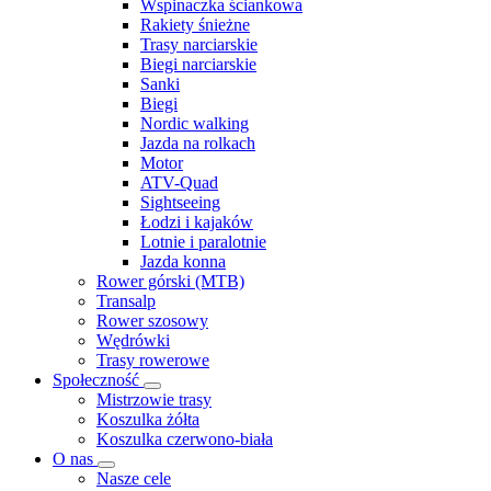
Wspinaczka ściankowa
Rakiety śnieżne
Trasy narciarskie
Biegi narciarskie
Sanki
Biegi
Nordic walking
Jazda na rolkach
Motor
ATV-Quad
Sightseeing
Łodzi i kajaków
Lotnie i paralotnie
Jazda konna
Rower górski (MTB)
Transalp
Rower szosowy
Wędrówki
Trasy rowerowe
Społeczność
Mistrzowie trasy
Koszulka żółta
Koszulka czerwono-biała
O nas
Nasze cele