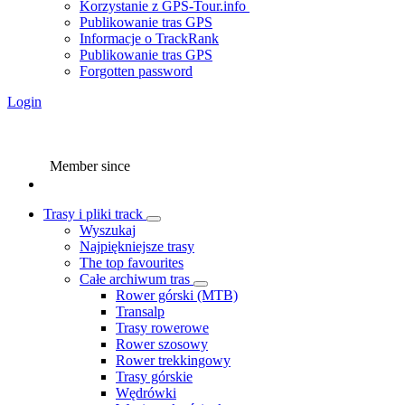
Korzystanie z GPS-Tour.info
Publikowanie tras GPS
Informacje o TrackRank
Publikowanie tras GPS
Forgotten password
Login
Member since
Trasy i pliki track
Wyszukaj
Najpiękniejsze trasy
The top favourites
Całe archiwum tras
Rower górski (MTB)
Transalp
Trasy rowerowe
Rower szosowy
Rower trekkingowy
Trasy górskie
Wędrówki