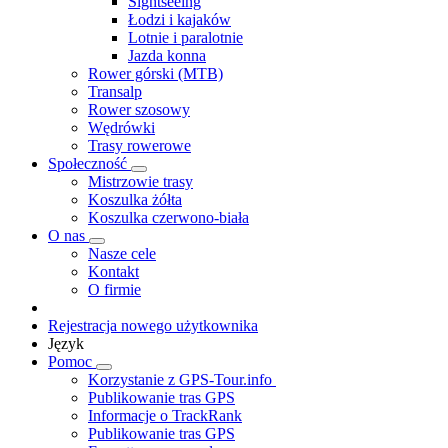
Sightseeing
Łodzi i kajaków
Lotnie i paralotnie
Jazda konna
Rower górski (MTB)
Transalp
Rower szosowy
Wędrówki
Trasy rowerowe
Społeczność
Mistrzowie trasy
Koszulka żółta
Koszulka czerwono-biała
O nas
Nasze cele
Kontakt
O firmie
Rejestracja nowego użytkownika
Język
Pomoc
Korzystanie z GPS-Tour.info
Publikowanie tras GPS
Informacje o TrackRank
Publikowanie tras GPS