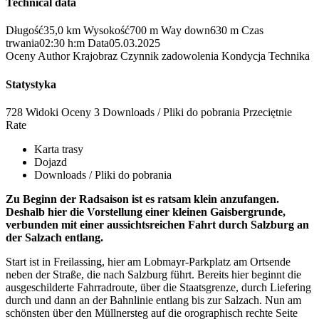
Technical data
Długość
35,0 km
Wysokość
700 m
Way down
630 m
Czas
trwania
02:30 h:m
Data
05.03.2025
Oceny
Author
Krajobraz
Czynnik zadowolenia
Kondycja
Technika
Statystyka
728 Widoki
Oceny
3 Downloads / Pliki do pobrania
Przeciętnie
Rate
Karta trasy
Dojazd
Downloads / Pliki do pobrania
Zu Beginn der Radsaison ist es ratsam klein anzufangen.
Deshalb hier die Vorstellung einer kleinen Gaisbergrunde,
verbunden mit einer aussichtsreichen Fahrt durch Salzburg an
der Salzach entlang.
Start ist in Freilassing, hier am Lobmayr-Parkplatz am Ortsende
neben der Straße, die nach Salzburg führt. Bereits hier beginnt die
ausgeschilderte Fahrradroute, über die Staatsgrenze, durch Liefering
durch und dann an der Bahnlinie entlang bis zur Salzach. Nun am
schönsten über den Müllnersteg auf die orographisch rechte Seite