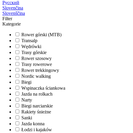
Русский
Slovenčina
Slovenščina
Filter
Kategorie
Rower górski (MTB)
Transalp
Wędrówki
Trasy górskie
Rower szosowy
Trasy rowerowe
Rower trekkingowy
Nordic walking
Biegi
Wspinaczka ściankowa
Jazda na rolkach
Narty
Biegi narciarskie
Rakiety śnieżne
Sanki
Jazda konna
Łodzi i kajaków