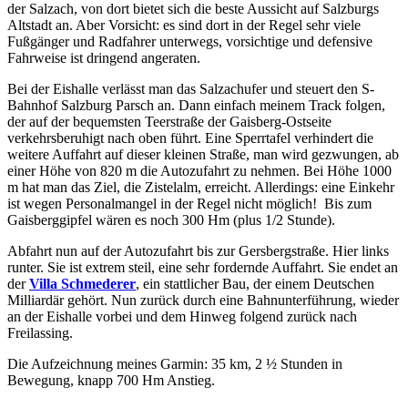
der Salzach, von dort bietet sich die beste Aussicht auf Salzburgs
Altstadt an. Aber Vorsicht: es sind dort in der Regel sehr viele
Fußgänger und Radfahrer unterwegs, vorsichtige und defensive
Fahrweise ist dringend angeraten.
Bei der Eishalle verlässt man das Salzachufer und steuert den S-
Bahnhof Salzburg Parsch an. Dann einfach meinem Track folgen,
der auf der bequemsten Teerstraße der Gaisberg-Ostseite
verkehrsberuhigt nach oben führt. Eine Sperrtafel verhindert die
weitere Auffahrt auf dieser kleinen Straße, man wird gezwungen, ab
einer Höhe von 820 m die Autozufahrt zu nehmen. Bei Höhe 1000
m hat man das Ziel, die Zistelalm, erreicht. Allerdings: eine Einkehr
ist wegen Personalmangel in der Regel nicht möglich! Bis zum
Gaisberggipfel wären es noch 300 Hm (plus 1/2 Stunde).
Abfahrt nun auf der Autozufahrt bis zur Gersbergstraße. Hier links
runter. Sie ist extrem steil, eine sehr fordernde Auffahrt. Sie endet an
der
Villa Schmederer
, ein stattlicher Bau, der einem Deutschen
Milliardär gehört. Nun zurück durch eine Bahnunterführung, wieder
an der Eishalle vorbei und dem Hinweg folgend zurück nach
Freilassing.
Die Aufzeichnung meines Garmin: 35 km, 2 ½ Stunden in
Bewegung, knapp 700 Hm Anstieg.