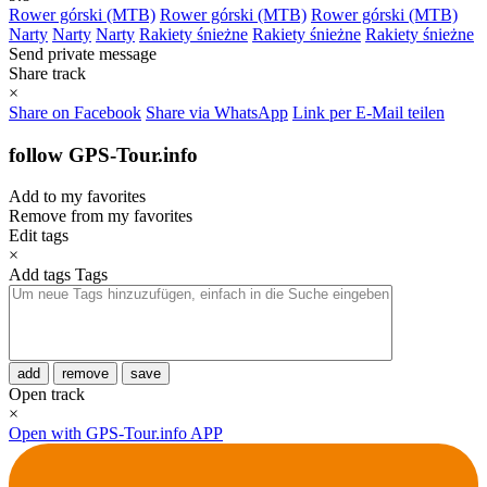
Rower górski (MTB)
Rower górski (MTB)
Rower górski (MTB)
Narty
Narty
Narty
Rakiety śnieżne
Rakiety śnieżne
Rakiety śnieżne
Send private message
Share track
×
Share on Facebook
Share via WhatsApp
Link per E-Mail teilen
follow GPS-Tour.info
Add to my favorites
Remove from my favorites
Edit tags
×
Add tags
Tags
add
remove
save
Open track
×
Open with GPS-Tour.info APP