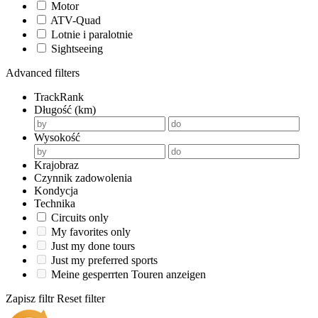
Motor
ATV-Quad
Lotnie i paralotnie
Sightseeing
Advanced filters
TrackRank
Długość (km)
Wysokość
Krajobraz
Czynnik zadowolenia
Kondycja
Technika
Circuits only
My favorites only
Just my done tours
Just my preferred sports
Meine gesperrten Touren anzeigen
Zapisz filtr
Reset filter