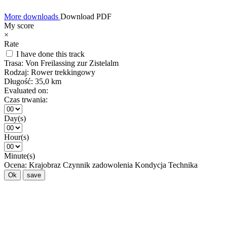
More downloads
Download PDF
My score
×
Rate
I have done this track
Trasa:
Von Freilassing zur Zistelalm
Rodzaj:
Rower trekkingowy
Długość:
35,0 km
Evaluated on:
Czas trwania:
Day(s)
Hour(s)
Minute(s)
Ocena:
Krajobraz
Czynnik zadowolenia
Kondycja
Technika
Ok
save