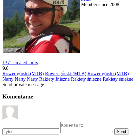
Member since 2008
1371 created tours
9.8
Rower górski (MTB)
Rower górski (MTB)
Rower górski (MTB)
Narty
Narty
Narty
Rakiety śnieżne
Rakiety śnieżne
Rakiety śnieżne
Send private message
Komentarze