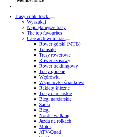
Member since
Trasy i pliki track
Wyszukaj
Najpiękniejsze trasy
The top favourites
Całe archiwum tras
Rower górski (MTB)
Transalp
Trasy rowerowe
Rower szosowy
Rower trekkingowy
Trasy górskie
Wędrówki
Wspinaczka ściankowa
Rakiety śnieżne
Trasy narciarskie
Biegi narciarskie
Sanki
Biegi
Nordic walking
Jazda na rolkach
Motor
ATV-Quad