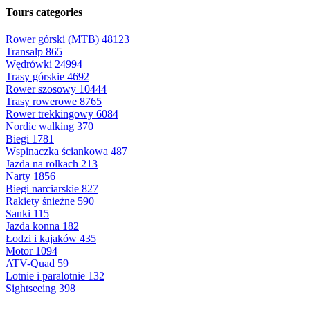
Tours categories
Rower górski (MTB)
48123
Transalp
865
Wędrówki
24994
Trasy górskie
4692
Rower szosowy
10444
Trasy rowerowe
8765
Rower trekkingowy
6084
Nordic walking
370
Biegi
1781
Wspinaczka ściankowa
487
Jazda na rolkach
213
Narty
1856
Biegi narciarskie
827
Rakiety śnieżne
590
Sanki
115
Jazda konna
182
Łodzi i kajaków
435
Motor
1094
ATV-Quad
59
Lotnie i paralotnie
132
Sightseeing
398