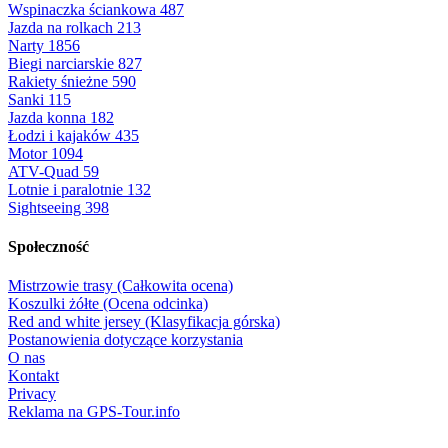
Wspinaczka ściankowa
487
Jazda na rolkach
213
Narty
1856
Biegi narciarskie
827
Rakiety śnieżne
590
Sanki
115
Jazda konna
182
Łodzi i kajaków
435
Motor
1094
ATV-Quad
59
Lotnie i paralotnie
132
Sightseeing
398
Społeczność
Mistrzowie trasy (Całkowita ocena)
Koszulki żółte (Ocena odcinka)
Red and white jersey (Klasyfikacja górska)
Postanowienia dotyczące korzystania
O nas
Kontakt
Privacy
Reklama na GPS-Tour.info