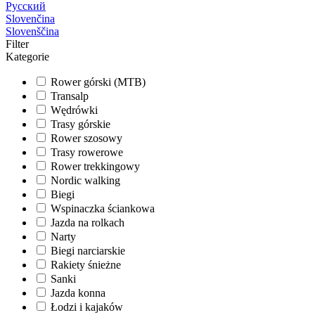
Русский
Slovenčina
Slovenščina
Filter
Kategorie
Rower górski (MTB)
Transalp
Wędrówki
Trasy górskie
Rower szosowy
Trasy rowerowe
Rower trekkingowy
Nordic walking
Biegi
Wspinaczka ściankowa
Jazda na rolkach
Narty
Biegi narciarskie
Rakiety śnieżne
Sanki
Jazda konna
Łodzi i kajaków