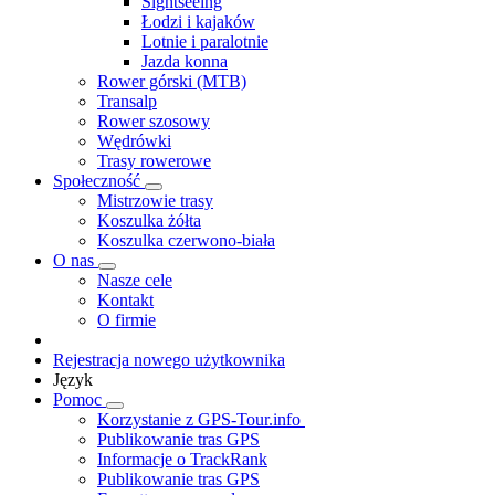
Sightseeing
Łodzi i kajaków
Lotnie i paralotnie
Jazda konna
Rower górski (MTB)
Transalp
Rower szosowy
Wędrówki
Trasy rowerowe
Społeczność
Mistrzowie trasy
Koszulka żółta
Koszulka czerwono-biała
O nas
Nasze cele
Kontakt
O firmie
Rejestracja nowego użytkownika
Język
Pomoc
Korzystanie z GPS-Tour.info
Publikowanie tras GPS
Informacje o TrackRank
Publikowanie tras GPS