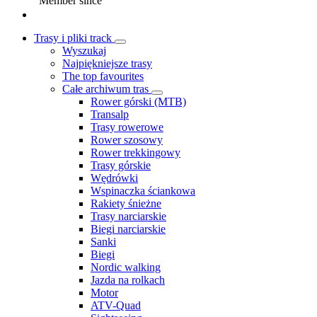
Member since
Trasy i pliki track
Wyszukaj
Najpiękniejsze trasy
The top favourites
Całe archiwum tras
Rower górski (MTB)
Transalp
Trasy rowerowe
Rower szosowy
Rower trekkingowy
Trasy górskie
Wędrówki
Wspinaczka ściankowa
Rakiety śnieżne
Trasy narciarskie
Biegi narciarskie
Sanki
Biegi
Nordic walking
Jazda na rolkach
Motor
ATV-Quad