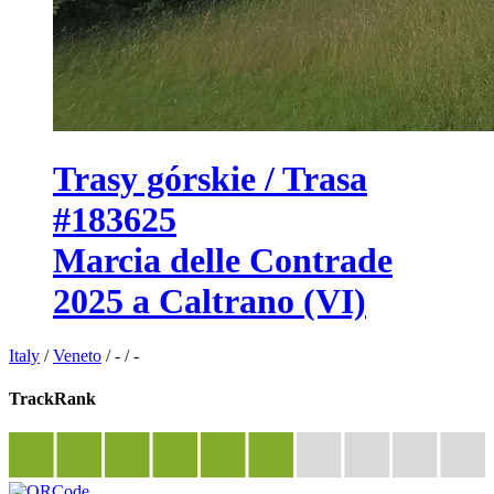
Trasy górskie / Trasa
#183625
Marcia delle Contrade
2025 a Caltrano (VI)
Italy
/
Veneto
/
-
/
-
TrackRank