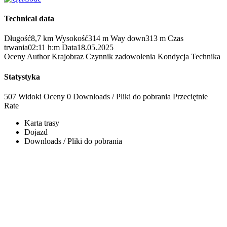
Technical data
Długość
8,7 km
Wysokość
314 m
Way down
313 m
Czas
trwania
02:11 h:m
Data
18.05.2025
Oceny
Author
Krajobraz
Czynnik zadowolenia
Kondycja
Technika
Statystyka
507 Widoki
Oceny
0 Downloads / Pliki do pobrania
Przeciętnie
Rate
Karta trasy
Dojazd
Downloads / Pliki do pobrania