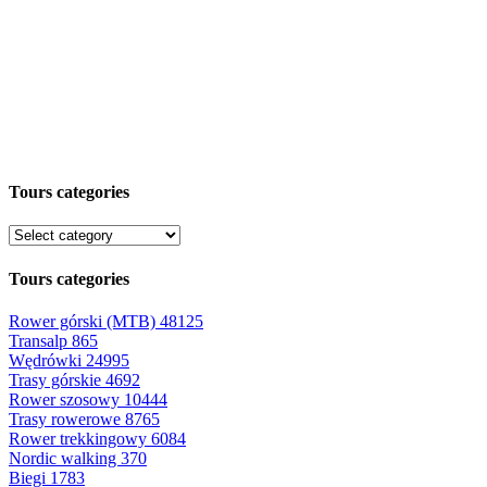
Tours categories
Tours categories
Rower górski (MTB)
48125
Transalp
865
Wędrówki
24995
Trasy górskie
4692
Rower szosowy
10444
Trasy rowerowe
8765
Rower trekkingowy
6084
Nordic walking
370
Biegi
1783