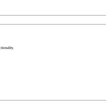
tionality.