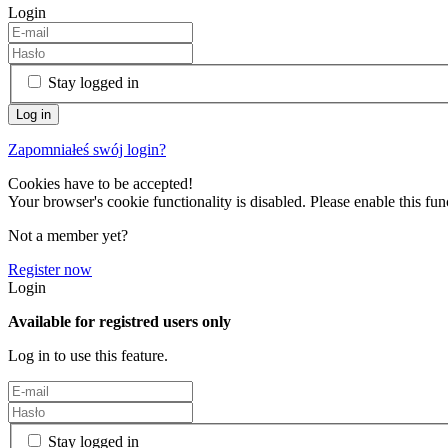
Login
Stay logged in
Zapomniałeś swój login?
Cookies have to be accepted!
Your browser's cookie functionality is disabled. Please enable this func
Not a member yet?
Register now
Login
Available for registred users only
Log in to use this feature.
Stay logged in