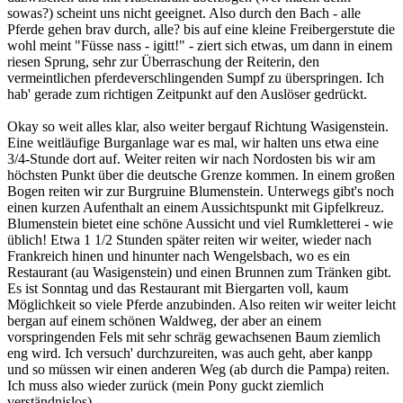
sowas?) scheint uns nicht geeignet. Also durch den Bach - alle
Pferde gehen brav durch, alle? bis auf eine kleine Freibergerstute die
wohl meint "Füsse nass - igitt!" - ziert sich etwas, um dann in einem
riesen Sprung, sehr zur Überraschung der Reiterin, den
vermeintlichen pferdeverschlingenden Sumpf zu überspringen. Ich
hab' gerade zum richtigen Zeitpunkt auf den Auslöser gedrückt.
Okay so weit alles klar, also weiter bergauf Richtung Wasigenstein.
Eine weitläufige Burganlage war es mal, wir halten uns etwa eine
3/4-Stunde dort auf. Weiter reiten wir nach Nordosten bis wir am
höchsten Punkt über die deutsche Grenze kommen. In einem großen
Bogen reiten wir zur Burgruine Blumenstein. Unterwegs gibt's noch
einen kurzen Aufenthalt an einem Aussichtspunkt mit Gipfelkreuz.
Blumenstein bietet eine schöne Aussicht und viel Rumkletterei - wie
üblich! Etwa 1 1/2 Stunden später reiten wir weiter, wieder nach
Frankreich hinen und hinunter nach Wengelsbach, wo es ein
Restaurant (au Wasigenstein) und einen Brunnen zum Tränken gibt.
Es ist Sonntag und das Restaurant mit Biergarten voll, kaum
Möglichkeit so viele Pferde anzubinden. Also reiten wir weiter leicht
bergan auf einem schönen Waldweg, der aber an einem
vorspringenden Fels mit sehr schräg gewachsenen Baum ziemlich
eng wird. Ich versuch' durchzureiten, was auch geht, aber kanpp
und so müssen wir einen anderen Weg (ab durch die Pampa) reiten.
Ich muss also wieder zurück (mein Pony guckt ziemlich
verständnislos).