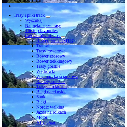
Member since
Trasy i pliki track
Wyszukaj
Najpiękniejsze trasy
The top favourites
Całe archiwum tras
Rower górski (MTB)
Transalp
Trasy rowerowe
Rower szosowy
Rower trekkingowy
Trasy górskie
Wędrówki
Wspinaczka ściankowa
Rakiety śnieżne
Trasy narciarskie
Biegi narciarskie
Sanki
Biegi
Nordic walking
Jazda na rolkach
Motor
ATV-Quad