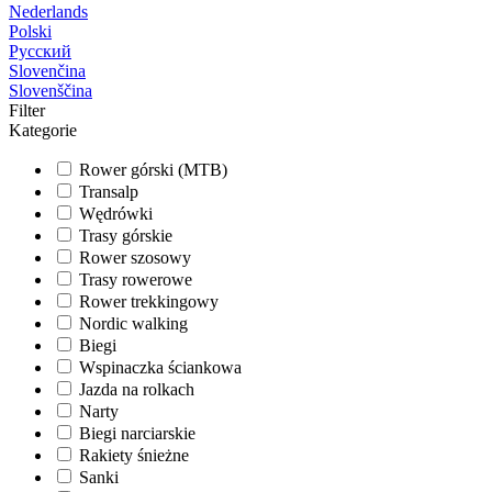
Nederlands
Polski
Русский
Slovenčina
Slovenščina
Filter
Kategorie
Rower górski (MTB)
Transalp
Wędrówki
Trasy górskie
Rower szosowy
Trasy rowerowe
Rower trekkingowy
Nordic walking
Biegi
Wspinaczka ściankowa
Jazda na rolkach
Narty
Biegi narciarskie
Rakiety śnieżne
Sanki