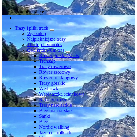
Member since
Trasy i pliki track
Wyszukaj
Najpiękniejsze trasy
The top favourites
Całe archiwum tras
Rower górski (MTB)
Transalp
Trasy rowerowe
Rower szosowy
Rower trekkingowy
Trasy górskie
Wędrówki
Wspinaczka ściankowa
Rakiety śnieżne
Trasy narciarskie
Biegi narciarskie
Sanki
Biegi
Nordic walking
Jazda na rolkach