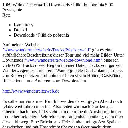
1069 Widoki
1
Ocena
13 Downloads / Pliki do pobrania
5.00
Przeciętnie
Rate
Karta trasy
Dojazd
Downloads / Pliki do pobrania
Auf meiner Website
"www.wanderreiterweb.de/Tracks/Pfaelzerwald"
gibt es eine
auführlichere Beschreibung dieser Tour und viel mehr Bilder. Unter
Downloads
"www.wanderreiterweb.de/download.htm"
biete ich
viele GPS-Tracks dieser Region in einer Datei, Tracks von ganzen
Wanderwegenetzen mehrerer Wandergebiete Deutschlands, Tracks
von Reitwegenetzen und points of interest von Hütten, Gaststätten,
Reitstationen und Anderem zum Download an.
http://www.wanderreiterweb.de
Es sollte nur ein kurzer Rundritt werden da wir gegen Abend noch
relativ weit fahren mussten. Also reiten wir nach Norden aus
Obersteinbach raus, links sieht man die ruine de Arnsbourg, in der
Leute herumklettern. Wir reiten am Langenbach entlang, dann über
diesen hinweg. Eine Brücke aus Holzplanken mit großen Spalten
dazwischen und mit Hasendraht überzogen (wer macht denn