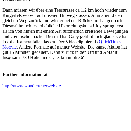
Dann müssen wir über eine Teerstrasse ca 1,2 km hoch wieder zum
Kingerfels wo wir auf unseren Hinweg stossen. Annnähernd den
gleichen Weg zurück und wieder bei der Brücke am Langenbach.
Diesmal braucht es erhebliche Überredungskunst! Joy springt erst
als ich von hinten mit einem Ast fürchterlich kreisende Bewegungen
und Geräusche mache. Diesmal hat Gaby gefilmt - ich glaub' sie hat
fast die Kamera fallen lassen. Der Videoclip hier als
QuickTime-
Moovie
. Andere Formate auf meiner Website. Die ganze Aktion hat
gut 15 Minuten gedauert. Dann zurück in den Ort und Abfahrt.
Insgesamt 780 Höhenmeter, 13 km in 5h 36'
Further information at
http://www.wanderreiterweb.de