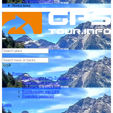
Forgotten password
Nowa trasa
Select location
Język
Pomoc
Korzystanie z GPS-Tour.info
Publikowanie tras GPS
Informacje o TrackRank
Publikowanie tras GPS
Forgotten password
Login