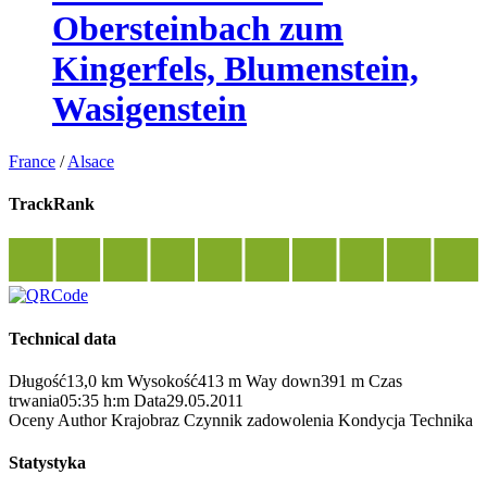
Obersteinbach zum
Kingerfels, Blumenstein,
Wasigenstein
France
/
Alsace
TrackRank
Technical data
Długość
13,0 km
Wysokość
413 m
Way down
391 m
Czas
trwania
05:35 h:m
Data
29.05.2011
Oceny
Author
Krajobraz
Czynnik zadowolenia
Kondycja
Technika
Statystyka