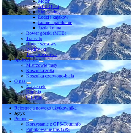
Motor
ATV-Quad
Sightseeing
Łodzi i kajaków
Lotnie i paralotnie
Jazda konna
Rower górski (MTB)
Transalp
Rower szosowy
Wędrówki
Trasy rowerowe
Społeczność
Mistrzowie trasy
Koszulka żółta
Koszulka czerwono-biała
O nas
Nasze cele
Kontakt
O firmie
Rejestracja nowego użytkownika
Język
Pomoc
Korzystanie z GPS-Tour.info
Publikowanie tras GPS