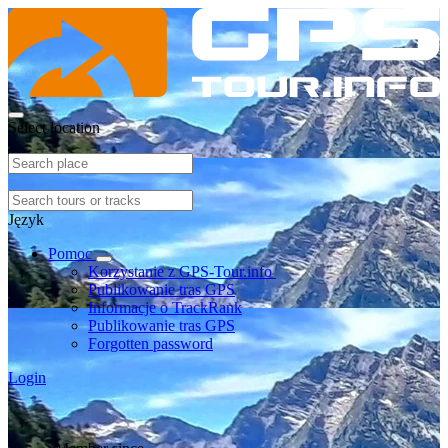
Select location
Język
Pomoc
Korzystanie z GPS-Tour.info
Publikowanie tras GPS
Informacje o TrackRank
Publikowanie tras GPS
Forgotten password
Login