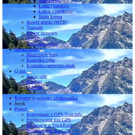
Sightseeing
Łodzi i kajaków
Lotnie i paralotnie
Jazda konna
Rower górski (MTB)
Transalp
Rower szosowy
Wędrówki
Trasy rowerowe
Społeczność
Mistrzowie trasy
Koszulka żółta
Koszulka czerwono-biała
O nas
Nasze cele
Kontakt
O firmie
Rejestracja nowego użytkownika
Język
Pomoc
Korzystanie z GPS-Tour.info
Publikowanie tras GPS
Informacje o TrackRank
Publikowanie tras GPS