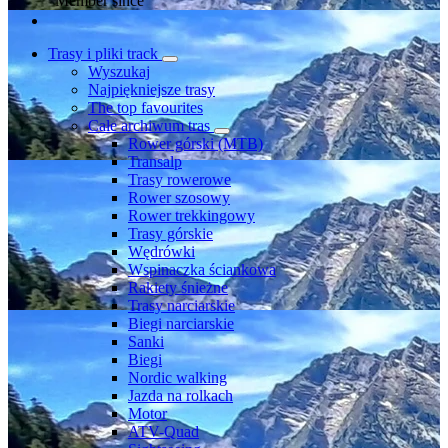
Member since
Trasy i pliki track
Wyszukaj
Najpiękniejsze trasy
The top favourites
Całe archiwum tras
Rower górski (MTB)
Transalp
Trasy rowerowe
Rower szosowy
Rower trekkingowy
Trasy górskie
Wędrówki
Wspinaczka ściankowa
Rakiety śnieżne
Trasy narciarskie
Biegi narciarskie
Sanki
Biegi
Nordic walking
Jazda na rolkach
Motor
ATV-Quad