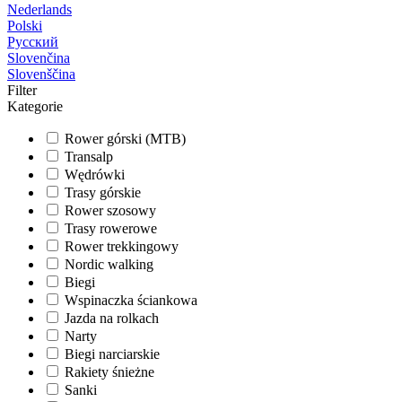
Nederlands
Polski
Русский
Slovenčina
Slovenščina
Filter
Kategorie
Rower górski (MTB)
Transalp
Wędrówki
Trasy górskie
Rower szosowy
Trasy rowerowe
Rower trekkingowy
Nordic walking
Biegi
Wspinaczka ściankowa
Jazda na rolkach
Narty
Biegi narciarskie
Rakiety śnieżne
Sanki