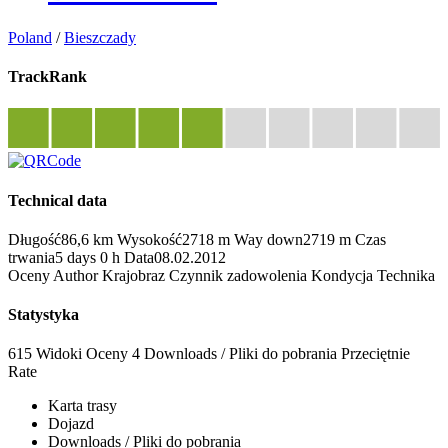
Poland
/
Bieszczady
TrackRank
Technical data
Długość
86,6 km
Wysokość
2718 m
Way down
2719 m
Czas
trwania
5 days 0 h
Data
08.02.2012
Oceny
Author
Krajobraz
Czynnik zadowolenia
Kondycja
Technika
Statystyka
615 Widoki
Oceny
4 Downloads / Pliki do pobrania
Przeciętnie
Rate
Karta trasy
Dojazd
Downloads / Pliki do pobrania