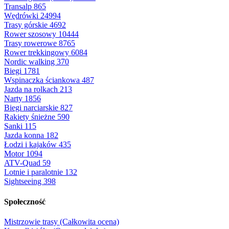
Transalp
865
Wędrówki
24994
Trasy górskie
4692
Rower szosowy
10444
Trasy rowerowe
8765
Rower trekkingowy
6084
Nordic walking
370
Biegi
1781
Wspinaczka ściankowa
487
Jazda na rolkach
213
Narty
1856
Biegi narciarskie
827
Rakiety śnieżne
590
Sanki
115
Jazda konna
182
Łodzi i kajaków
435
Motor
1094
ATV-Quad
59
Lotnie i paralotnie
132
Sightseeing
398
Społeczność
Mistrzowie trasy (Całkowita ocena)