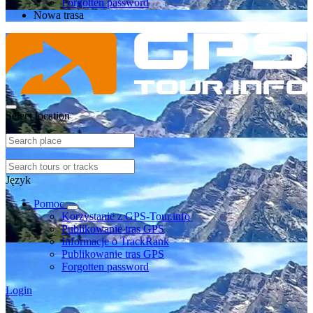
Forgotten password
Nowa trasa
Select location
Język
Pomoc
Korzystanie z GPS-Tour.info
Publikowanie tras GPS
Informacje o TrackRank
Publikowanie tras GPS
Forgotten password
Login