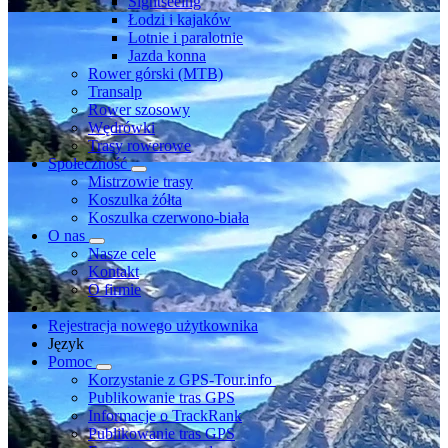
Sightseeing
Łodzi i kajaków
Lotnie i paralotnie
Jazda konna
Rower górski (MTB)
Transalp
Rower szosowy
Wędrówki
Trasy rowerowe
Społeczność
Mistrzowie trasy
Koszulka żółta
Koszulka czerwono-biała
O nas
Nasze cele
Kontakt
O firmie
Rejestracja nowego użytkownika
Język
Pomoc
Korzystanie z GPS-Tour.info
Publikowanie tras GPS
Informacje o TrackRank
Publikowanie tras GPS