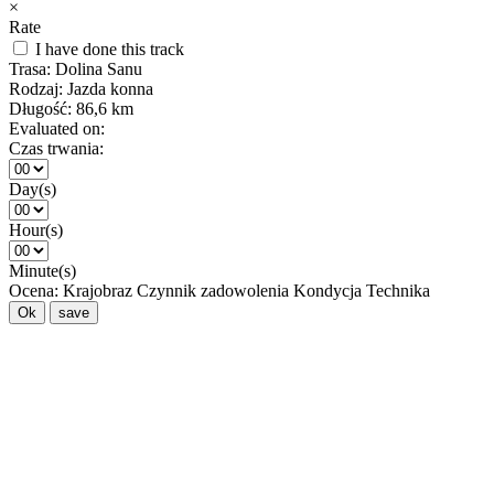
×
Rate
I have done this track
Trasa:
Dolina Sanu
Rodzaj:
Jazda konna
Długość:
86,6 km
Evaluated on:
Czas trwania:
Day(s)
Hour(s)
Minute(s)
Ocena:
Krajobraz
Czynnik zadowolenia
Kondycja
Technika
Ok
save