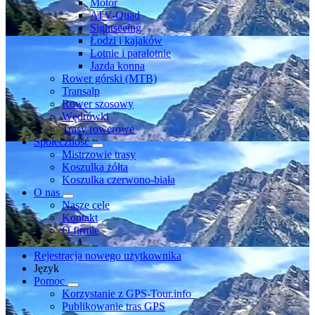
Motor
ATV-Quad
Sightseeing
Łodzi i kajaków
Lotnie i paralotnie
Jazda konna
Rower górski (MTB)
Transalp
Rower szosowy
Wędrówki
Trasy rowerowe
Społeczność
Mistrzowie trasy
Koszulka żółta
Koszulka czerwono-biała
O nas
Nasze cele
Kontakt
O firmie
Rejestracja nowego użytkownika
Język
Pomoc
Korzystanie z GPS-Tour.info
Publikowanie tras GPS