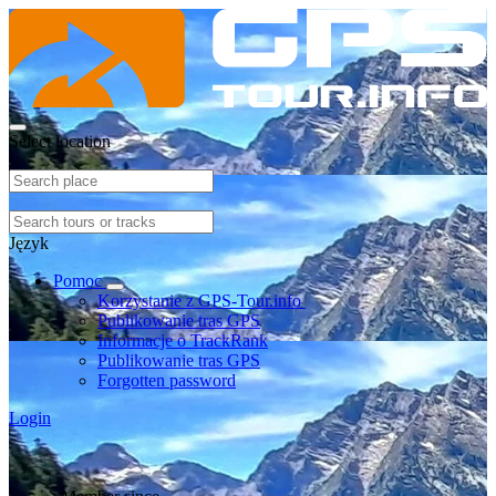
Select location
Język
Pomoc
Korzystanie z GPS-Tour.info
Publikowanie tras GPS
Informacje o TrackRank
Publikowanie tras GPS
Forgotten password
Login