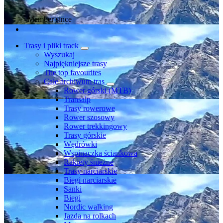
Member since
Trasy i pliki track
Wyszukaj
Najpiękniejsze trasy
The top favourites
Całe archiwum tras
Rower górski (MTB)
Transalp
Trasy rowerowe
Rower szosowy
Rower trekkingowy
Trasy górskie
Wędrówki
Wspinaczka ściankowa
Rakiety śnieżne
Trasy narciarskie
Biegi narciarskie
Sanki
Biegi
Nordic walking
Jazda na rolkach