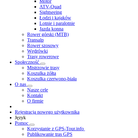
Motor
ATV-Quad
Sightseeing
Łodzi i kajaków
Lotnie i paralotnie
Jazda konna
Rower górski (MTB)
Transalp
Rower szosowy
Wędrówki
Trasy rowerowe
Społeczność
Mistrzowie trasy
Koszulka żółta
Koszulka czerwono-biała
O nas
Nasze cele
Kontakt
O firmie
Rejestracja nowego użytkownika
Język
Pomoc
Korzystanie z GPS-Tour.info
Publikowanie tras GPS