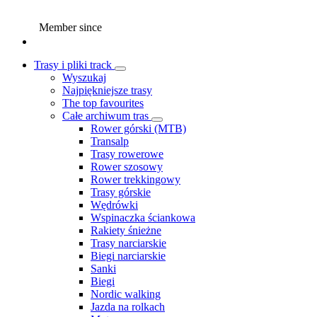
Member since
Trasy i pliki track
Wyszukaj
Najpiękniejsze trasy
The top favourites
Całe archiwum tras
Rower górski (MTB)
Transalp
Trasy rowerowe
Rower szosowy
Rower trekkingowy
Trasy górskie
Wędrówki
Wspinaczka ściankowa
Rakiety śnieżne
Trasy narciarskie
Biegi narciarskie
Sanki
Biegi
Nordic walking
Jazda na rolkach