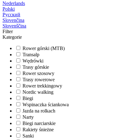
Nederlands
Polski
Русский
Slovenčina
Slovenščina
Filter
Kategorie
Rower górski (MTB)
Transalp
Wędrówki
Trasy górskie
Rower szosowy
Trasy rowerowe
Rower trekkingowy
Nordic walking
Biegi
Wspinaczka ściankowa
Jazda na rolkach
Narty
Biegi narciarskie
Rakiety śnieżne
Sanki