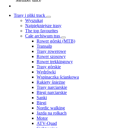
Member since
Trasy i pliki track
Wyszukaj
Najpiękniejsze trasy
The top favourites
Całe archiwum tras
Rower górski (MTB)
Transalp
Trasy rowerowe
Rower szosowy
Rower trekkingowy
Trasy górskie
Wędrówki
Wspinaczka ściankowa
Rakiety śnieżne
Trasy narciarskie
Biegi narciarskie
Sanki
Biegi
Nordic walking
Jazda na rolkach
Motor
ATV-Quad