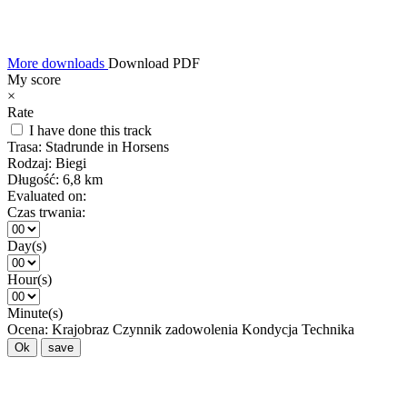
More downloads
Download PDF
My score
×
Rate
I have done this track
Trasa:
Stadrunde in Horsens
Rodzaj:
Biegi
Długość:
6,8 km
Evaluated on:
Czas trwania:
Day(s)
Hour(s)
Minute(s)
Ocena:
Krajobraz
Czynnik zadowolenia
Kondycja
Technika
Ok
save