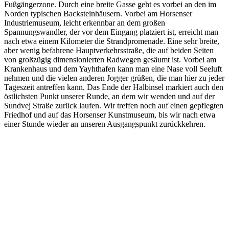
Fußgängerzone. Durch eine breite Gasse geht es vorbei an den im
Norden typischen Backsteinhäusern. Vorbei am Horsenser
Industriemuseum, leicht erkennbar an dem großen
Spannungswandler, der vor dem Eingang platziert ist, erreicht man
nach etwa einem Kilometer die Strandpromenade. Eine sehr breite,
aber wenig befahrene Hauptverkehrsstraße, die auf beiden Seiten
von großzügig dimensionierten Radwegen gesäumt ist. Vorbei am
Krankenhaus und dem Yayhthafen kann man eine Nase voll Seeluft
nehmen und die vielen anderen Jogger grüßen, die man hier zu jeder
Tageszeit antreffen kann. Das Ende der Halbinsel markiert auch den
östlichsten Punkt unserer Runde, an dem wir wenden und auf der
Sundvej Straße zurück laufen. Wir treffen noch auf einen gepflegten
Friedhof und auf das Horsenser Kunstmuseum, bis wir nach etwa
einer Stunde wieder an unseren Ausgangspunkt zurückkehren.