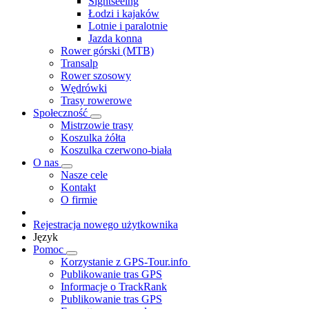
Sightseeing
Łodzi i kajaków
Lotnie i paralotnie
Jazda konna
Rower górski (MTB)
Transalp
Rower szosowy
Wędrówki
Trasy rowerowe
Społeczność
Mistrzowie trasy
Koszulka żółta
Koszulka czerwono-biała
O nas
Nasze cele
Kontakt
O firmie
Rejestracja nowego użytkownika
Język
Pomoc
Korzystanie z GPS-Tour.info
Publikowanie tras GPS
Informacje o TrackRank
Publikowanie tras GPS