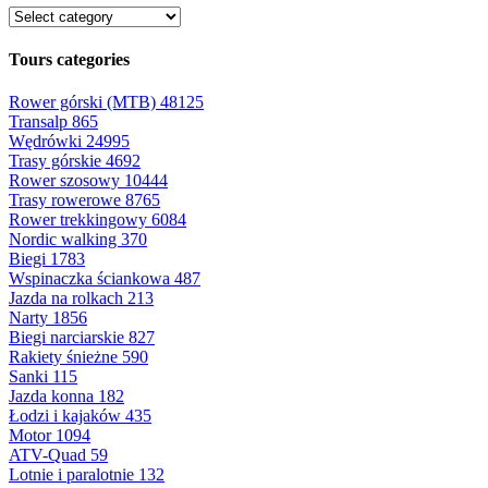
Tours categories
Rower górski (MTB)
48125
Transalp
865
Wędrówki
24995
Trasy górskie
4692
Rower szosowy
10444
Trasy rowerowe
8765
Rower trekkingowy
6084
Nordic walking
370
Biegi
1783
Wspinaczka ściankowa
487
Jazda na rolkach
213
Narty
1856
Biegi narciarskie
827
Rakiety śnieżne
590
Sanki
115
Jazda konna
182
Łodzi i kajaków
435
Motor
1094
ATV-Quad
59
Lotnie i paralotnie
132