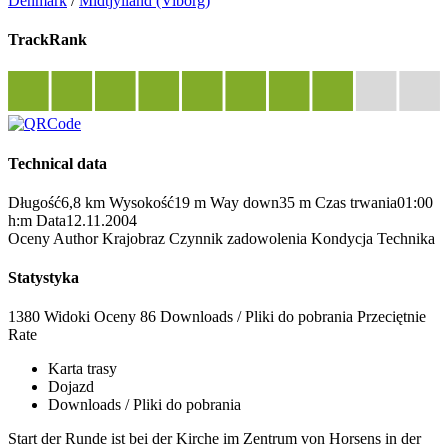
Denmark
/
Midtjylland (Viborg)
TrackRank
Technical data
Długość
6,8 km
Wysokość
19 m
Way down
35 m
Czas trwania
01:00
h:m
Data
12.11.2004
Oceny
Author
Krajobraz
Czynnik zadowolenia
Kondycja
Technika
Statystyka
1380 Widoki
Oceny
86 Downloads / Pliki do pobrania
Przeciętnie
Rate
Karta trasy
Dojazd
Downloads / Pliki do pobrania
Start der Runde ist bei der Kirche im Zentrum von Horsens in der