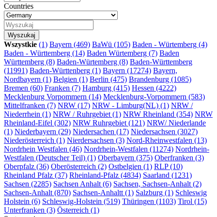
Countries
Wszystkie
(1)
Bayern (469)
BaWü (105)
Baden - Würtemberg (4)
Baden - Württemberg (14)
Baden Würtemberg (7)
Baden
Württemberg (8)
Baden-Würtemberg (8)
Baden-Württemberg
(11991)
Baden-Württenberg (1)
Bayern (17274)
Bayern,
Nordbayern (1)
Belgien (1)
Berlin (475)
Brandenburg (1085)
Bremen (60)
Franken (7)
Hamburg (415)
Hessen (4222)
Mecklenburg Vorpommern (14)
Mecklenburg-Vorpommern (583)
Mittelfranken (7)
NRW (17)
NRW - Limburg(NL) (1)
NRW /
Niederrhein (1)
NRW / Ruhrgebiet (1)
NRW Rheinland (354)
NRW
Rheinland-Eifel (302)
NRW Ruhrgebiet (121)
NRW/ Niederlande
(1)
Niederbayern (29)
Niedersachen (17)
Niedersachsen (3027)
Niederösterreich (1)
Nierdersachsen (3)
Nord-Rheinwestfalen (13)
Nordrhein Westfalen (46)
Nordrhein-Westfalen (11274)
Nordrhein-
Westfalen (Deutscher Teil) (1)
Oberbayern (375)
Oberfranken (3)
Oberpfalz (36)
Oberösterreich (2)
Ostbelgien (1)
RLP (10)
Rheinland Pfalz (37)
Rheinland-Pfalz (4834)
Saarland (1231)
Sachsen (2285)
Sachsen Anhalt (6)
Sachsen, Sachsen-Anhalt (2)
Sachsen-Anhalt (870)
Sachsen-Anhaltt (1)
Salzburg (1)
Schleswig
Holstein (6)
Schleswig-Holstein (519)
Thüringen (1103)
Tirol (15)
Unterfranken (3)
Österreich (1)