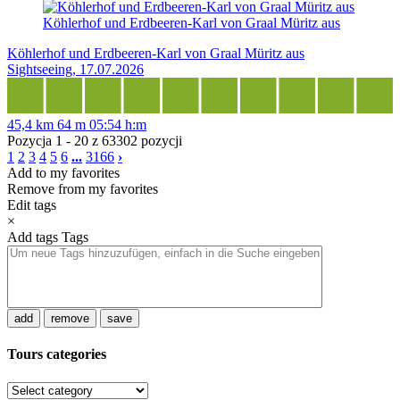
Köhlerhof und Erdbeeren-Karl von Graal Müritz aus
Köhlerhof und Erdbeeren-Karl von Graal Müritz aus
Sightseeing, 17.07.2026
45,4 km
64 m
05:54 h:m
Pozycja 1 - 20 z 63302 pozycji
1
2
3
4
5
6
...
3166
›
Add to my favorites
Remove from my favorites
Edit tags
×
Add tags
Tags
add
remove
save
Tours categories