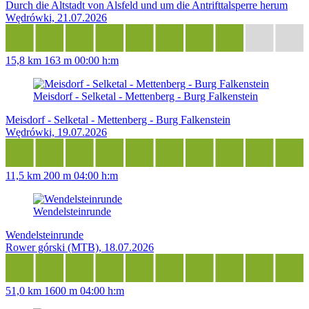
Durch die Altstadt von Alsfeld und um die Antrifttalsperre herum
Wędrówki, 21.07.2026
15,8 km
163 m
00:00 h:m
Meisdorf - Selketal - Mettenberg - Burg Falkenstein
Meisdorf - Selketal - Mettenberg - Burg Falkenstein
Wędrówki, 19.07.2026
11,5 km
200 m
04:00 h:m
Wendelsteinrunde
Wendelsteinrunde
Rower górski (MTB), 18.07.2026
51,0 km
1600 m
04:00 h:m