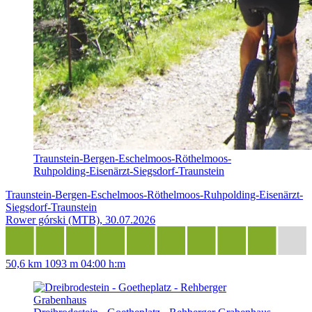
Traunstein-Bergen-Eschelmoos-Röthelmoos-
Ruhpolding-Eisenärzt-Siegsdorf-Traunstein
Traunstein-Bergen-Eschelmoos-Röthelmoos-Ruhpolding-Eisenärzt-
Siegsdorf-Traunstein
Rower górski (MTB), 30.07.2026
50,6 km
1093 m
04:00 h:m