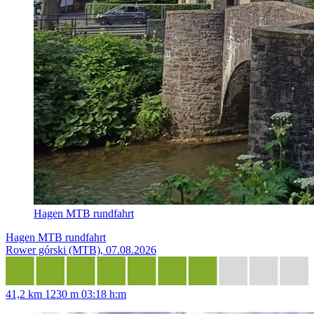
Hagen MTB rundfahrt
Hagen MTB rundfahrt
Rower górski (MTB), 07.08.2026
41,2 km
1230 m
03:18 h:m