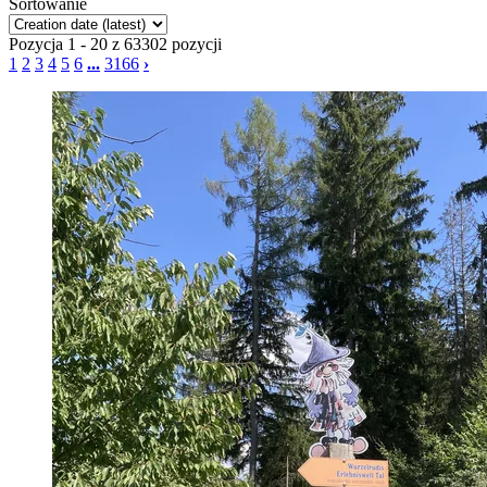
Sortowanie
Pozycja 1 - 20 z 63302 pozycji
1
2
3
4
5
6
...
3166
›