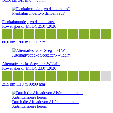
105,0 km
541 m
04:45 h:m
Plenkalmrunde, „vo dahoam aus“
Plenkalmrunde, „vo dahoam aus“
Rower górski (MTB), 25.07.2026
80,0 km
1700 m
05:30 h:m
Alternativstrecke Seegatterl-Wildalm
Alternativstrecke Seegatterl-Wildalm
Rower górski (MTB), 23.07.2026
25,5 km
1110 m
03:00 h:m
Durch die Altstadt von Alsfeld und um die
Antrifttalsperre herum