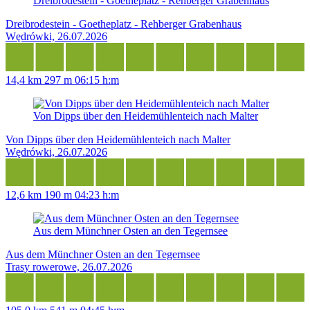
Dreibrodestein - Goetheplatz - Rehberger Grabenhaus
Dreibrodestein - Goetheplatz - Rehberger Grabenhaus
Wędrówki, 26.07.2026
14,4 km
297 m
06:15 h:m
Von Dipps über den Heidemühlenteich nach Malter
Von Dipps über den Heidemühlenteich nach Malter
Wędrówki, 26.07.2026
12,6 km
190 m
04:23 h:m
Aus dem Münchner Osten an den Tegernsee
Aus dem Münchner Osten an den Tegernsee
Trasy rowerowe, 26.07.2026