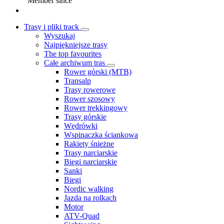
Member since
Trasy i pliki track
Wyszukaj
Najpiękniejsze trasy
The top favourites
Całe archiwum tras
Rower górski (MTB)
Transalp
Trasy rowerowe
Rower szosowy
Rower trekkingowy
Trasy górskie
Wędrówki
Wspinaczka ściankowa
Rakiety śnieżne
Trasy narciarskie
Biegi narciarskie
Sanki
Biegi
Nordic walking
Jazda na rolkach
Motor
ATV-Quad