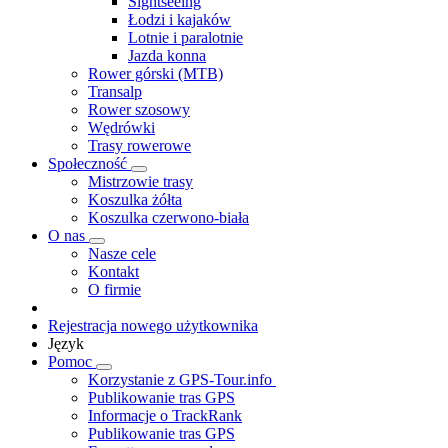
Sightseeing
Łodzi i kajaków
Lotnie i paralotnie
Jazda konna
Rower górski (MTB)
Transalp
Rower szosowy
Wędrówki
Trasy rowerowe
Społeczność
Mistrzowie trasy
Koszulka żółta
Koszulka czerwono-biała
O nas
Nasze cele
Kontakt
O firmie
Rejestracja nowego użytkownika
Język
Pomoc
Korzystanie z GPS-Tour.info
Publikowanie tras GPS
Informacje o TrackRank
Publikowanie tras GPS