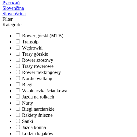
Русский
Slovenčina
Slovenščina
Filter
Kategorie
Rower górski (MTB)
Transalp
Wędrówki
Trasy górskie
Rower szosowy
Trasy rowerowe
Rower trekkingowy
Nordic walking
Biegi
Wspinaczka ściankowa
Jazda na rolkach
Narty
Biegi narciarskie
Rakiety śnieżne
Sanki
Jazda konna
Łodzi i kajaków