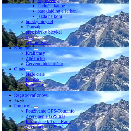
Sightseeing
Lodné a kanoe
paraglajding a šarkan
jazda na koni
horský bicykel
Transalp
pretekársky bicykel
trasa
cykloturistika
Komunita
Králi trasy
Žlté tričko
Červeno biele tričko
O nás
Naše ciele
Kontakt
Impresum
Registrovať znovu
Jazyk
Pomocník
Používanie GPS-Tour.info
Zverejnenie GPS trás
Informácie k TrackRank
Zverejnenie GPS trás