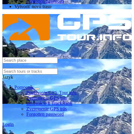
Forgotten password
Vytvoriť novú trasu
Select location
Jazyk
Pomocník
Používanie GPS-Tour.info
Zverejnenie GPS trás
Informácie k TrackRank
Zverejnenie GPS trás
Forgotten password
Login