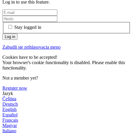
Log in to use this feature.
Stay logged in
Zabudli ste prihlasovacia meno
Cookies have to be accepted!
Your browser's cookie functionality is disabled. Please enable this
functionality.
Not a member yet?
Register now
Jazyk
Čeština
Deutsch
English
Español
Français
Magyar
Italiano