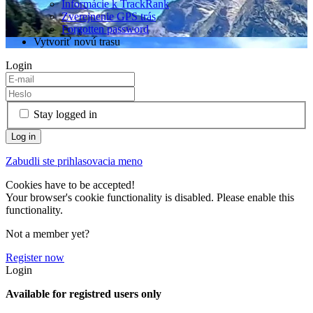
Informácie k TrackRank
Zverejnenie GPS trás
Forgotten password
Vytvoriť novú trasu
Login
Stay logged in
Zabudli ste prihlasovacia meno
Cookies have to be accepted!
Your browser's cookie functionality is disabled. Please enable this
functionality.
Not a member yet?
Register now
Login
Available for registred users only