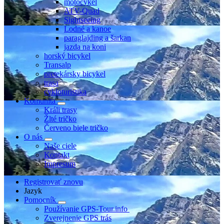
motocykel
ATV-Quad
Sightseeing
Lodné a kanoe
paraglajding a šarkan
jazda na koni
horský bicykel
Transalp
pretekársky bicykel
trasa
cykloturistika
Komunita
Králi trasy
Žlté tričko
Červeno biele tričko
O nás
Naše ciele
Kontakt
Impresum
Registrovať znovu
Jazyk
Pomocník
Používanie GPS-Tour.info
Zverejnenie GPS trás