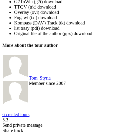
G7ToWin (g7t)
download
TTQV (trk)
download
Overlay (ovl)
download
Fugawi (txt)
download
Kompass (DAV) Track (tk)
download
list trasy (pdf)
download
Original file of the author (gpx)
download
More about the tour author
Tom_Styria
Member since 2007
6 created tours
5.3
Send private message
Share track