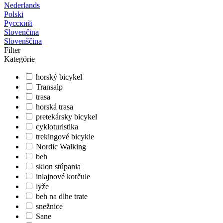
Nederlands
Polski
Русский
Slovenčina
Slovenščina
Filter
Kategórie
horský bicykel
Transalp
trasa
horská trasa
pretekársky bicykel
cykloturistika
trekingové bicykle
Nordic Walking
beh
sklon stúpania
inlajnové korčule
lyže
beh na dlhe trate
snežnice
Sane