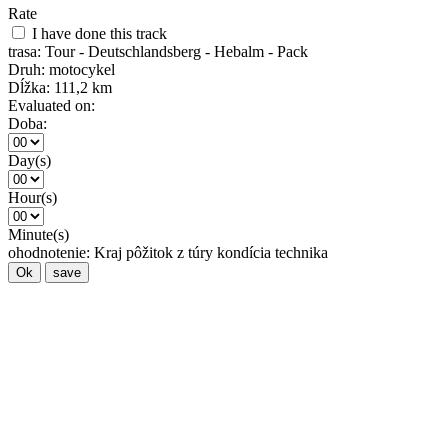
Rate
I have done this track
trasa:
Tour - Deutschlandsberg - Hebalm - Pack
Druh:
motocykel
Dĺžka:
111,2 km
Evaluated on:
Doba:
Day(s)
Hour(s)
Minute(s)
ohodnotenie:
Kraj
pôžitok z túry
kondícia
technika
Ok
save