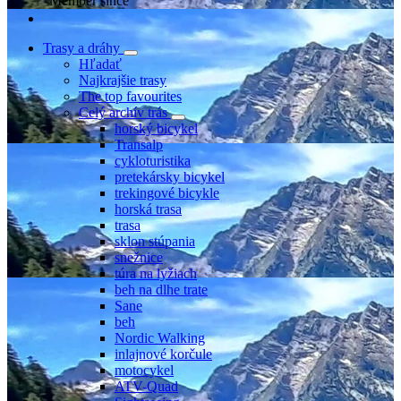
Member since
Trasy a dráhy
Hľadať
Najkrajšie trasy
The top favourites
Celý archív trás
horský bicykel
Transalp
cykloturistika
pretekársky bicykel
trekingové bicykle
horská trasa
trasa
sklon stúpania
snežnice
túra na lyžiach
beh na dlhe trate
Sane
beh
Nordic Walking
inlajnové korčule
motocykel
ATV-Quad