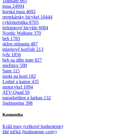
Transalp
865
trasa
24994
horská trasa
4692
pretekársky bicykel
10444
cykloturistika
8765
trekingové bicykle
6084
Nordic Walking
370
beh
1783
sklon stúpania
487
inlajnové korčule
213
lyže
1856
beh na dlhe trate
827
snežnice
590
Sane
115
jazda na koni
182
Lodné a kanoe
435
motocykel
1094
ATV-Quad
59
paraglajding a šarkan
132
Sightseeing
398
Komunita
Králi trasy (celkové hodnotenie)
žlté tričká (hodnotenie cesty)