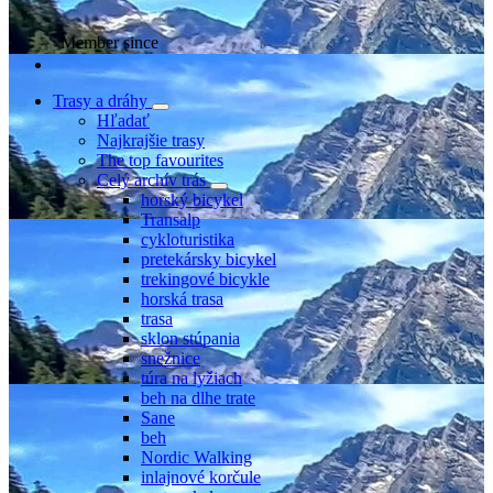
Member since
Trasy a dráhy
Hľadať
Najkrajšie trasy
The top favourites
Celý archív trás
horský bicykel
Transalp
cykloturistika
pretekársky bicykel
trekingové bicykle
horská trasa
trasa
sklon stúpania
snežnice
túra na lyžiach
beh na dlhe trate
Sane
beh
Nordic Walking
inlajnové korčule