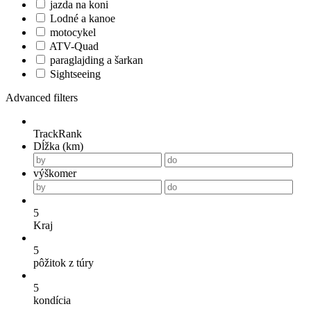
jazda na koni
Lodné a kanoe
motocykel
ATV-Quad
paraglajding a šarkan
Sightseeing
Advanced filters
TrackRank
Dĺžka (km)
výškomer
5
Kraj
5
pôžitok z túry
5
kondícia