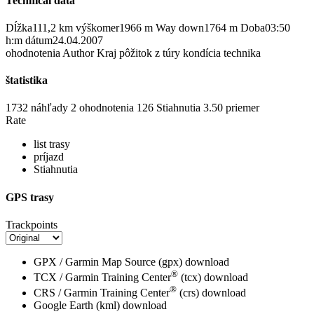
Technical data
Dĺžka
111,2 km
výškomer
1966 m
Way down
1764 m
Doba
03:50
h:m
dátum
24.04.2007
ohodnotenia
Author
Kraj
pôžitok z túry
kondícia
technika
štatistika
1732 náhľady
2
ohodnotenia
126 Stiahnutia
3.50
priemer
Rate
list trasy
príjazd
Stiahnutia
GPS trasy
Trackpoints
GPX / Garmin Map Source (gpx)
download
®
TCX / Garmin Training Center
(tcx)
download
®
CRS / Garmin Training Center
(crs)
download
Google Earth (kml)
download