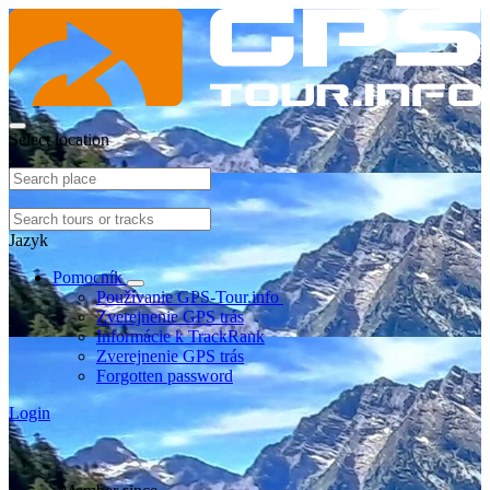
Select location
Jazyk
Pomocník
Používanie GPS-Tour.info
Zverejnenie GPS trás
Informácie k TrackRank
Zverejnenie GPS trás
Forgotten password
Login