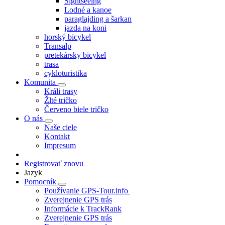
Sightseeing
Lodné a kanoe
paraglajding a šarkan
jazda na koni
horský bicykel
Transalp
pretekársky bicykel
trasa
cykloturistika
Komunita
Králi trasy
Žlté tričko
Červeno biele tričko
O nás
Naše ciele
Kontakt
Impresum
Registrovať znovu
Jazyk
Pomocník
Používanie GPS-Tour.info
Zverejnenie GPS trás
Informácie k TrackRank
Zverejnenie GPS trás