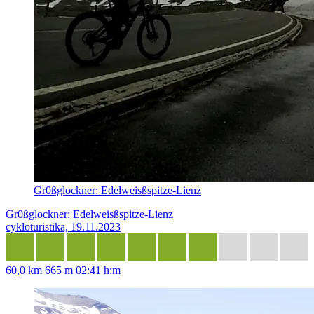
Gr0ßglockner: Edelweisßspitze-Lienz
Gr0ßglockner: Edelweisßspitze-Lienz
cykloturistika, 19.11.2023
60,0 km
665 m
02:41 h:m