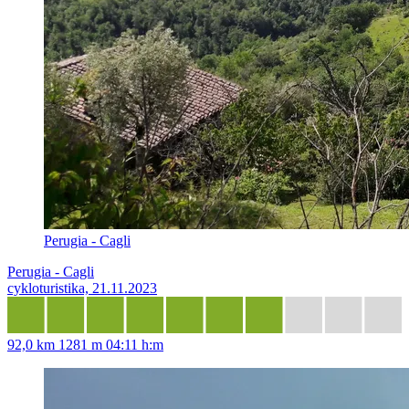
Perugia - Cagli
Perugia - Cagli
cykloturistika, 21.11.2023
92,0 km
1281 m
04:11 h:m