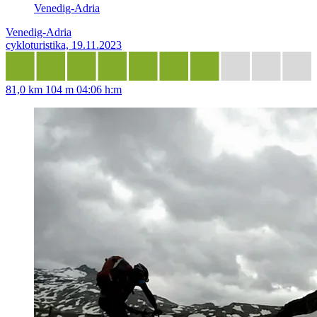
Venedig-Adria
Venedig-Adria
cykloturistika, 19.11.2023
81,0 km
104 m
04:06 h:m