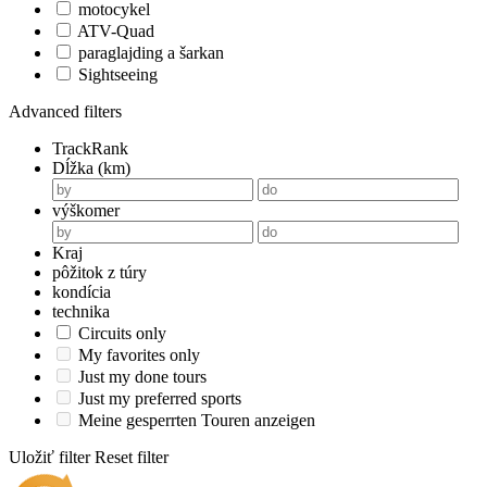
motocykel
ATV-Quad
paraglajding a šarkan
Sightseeing
Advanced filters
TrackRank
Dĺžka (km)
výškomer
Kraj
pôžitok z túry
kondícia
technika
Circuits only
My favorites only
Just my done tours
Just my preferred sports
Meine gesperrten Touren anzeigen
Uložiť filter
Reset filter