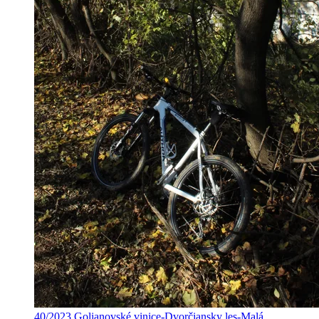
40/2023.Golianovské vinice-Dvorčiansky les-Malá