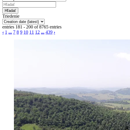
Triedenie
entries 181 - 200 of 8765 entries
‹
1
...
7
8
9
10
11
12
...
439
›