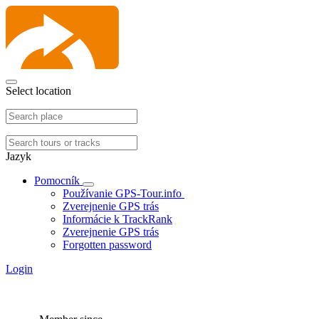
Select location
Jazyk
Pomocník
Používanie GPS-Tour.info
Zverejnenie GPS trás
Informácie k TrackRank
Zverejnenie GPS trás
Forgotten password
Login