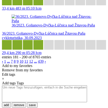
33,4 km
483 m
05:10 h:m
36/2023. Golianovo-Dyčka-Lúčnica nad Žitavou-Paňa
36/2023. Golianovo-Dyčka-Lúčnica nad Žitavou-Paňa
cykloturistika, 30.09.2023
29,4 km
290 m
05:28 h:m
entries 181 - 200 of 8765 entries
‹
1
...
7
8
9
10
11
12
...
439
›
Add to my favorites
Remove from my favorites
Edit tags
×
Add tags
Tags
add
remove
save