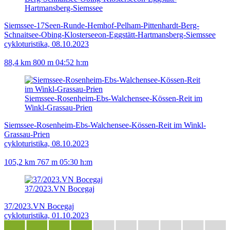
Hartmansberg-Siemssee
Siemssee-17Seen-Runde-Hemhof-Pelham-Pittenhardt-Berg-
Schnaitsee-Obing-Klosterseeon-Eggstätt-Hartmansberg-Siemssee
cykloturistika, 08.10.2023
88,4 km
800 m
04:52 h:m
Siemssee-Rosenheim-Ebs-Walchensee-Kössen-Reit im
Winkl-Grassau-Prien
Siemssee-Rosenheim-Ebs-Walchensee-Kössen-Reit im Winkl-
Grassau-Prien
cykloturistika, 08.10.2023
105,2 km
767 m
05:30 h:m
37/2023.VN Bocegaj
37/2023.VN Bocegaj
cykloturistika, 01.10.2023