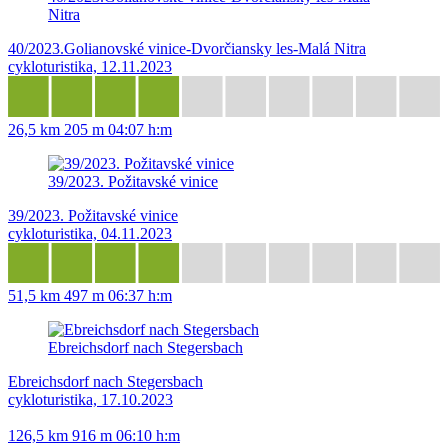
Nitra
40/2023.Golianovské vinice-Dvorčiansky les-Malá Nitra
cykloturistika, 12.11.2023
26,5 km
205 m
04:07 h:m
39/2023. Požitavské vinice
39/2023. Požitavské vinice
cykloturistika, 04.11.2023
51,5 km
497 m
06:37 h:m
Ebreichsdorf nach Stegersbach
Ebreichsdorf nach Stegersbach
cykloturistika, 17.10.2023
126,5 km
916 m
06:10 h:m