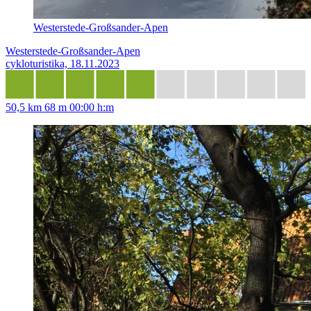
Westerstede-Großsander-Apen
Westerstede-Großsander-Apen
cykloturistika, 18.11.2023
50,5 km
68 m
00:00 h:m