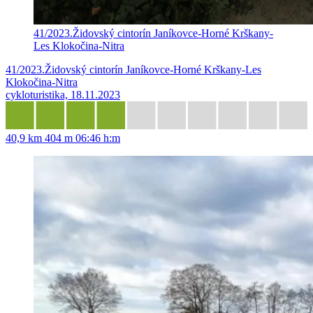
41/2023.Židovský cintorín Janíkovce-Horné Krškany-
Les Klokočina-Nitra
41/2023.Židovský cintorín Janíkovce-Horné Krškany-Les
Klokočina-Nitra
cykloturistika, 18.11.2023
40,9 km
404 m
06:46 h:m