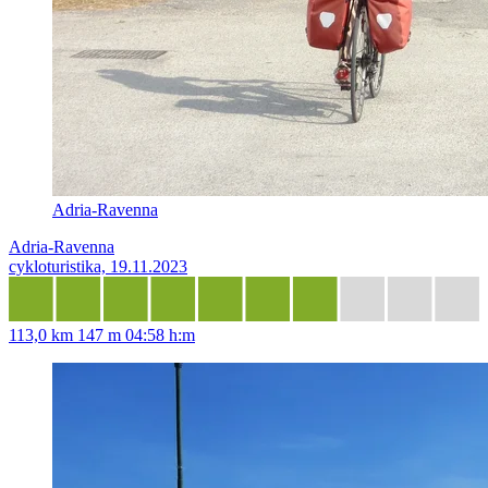
Adria-Ravenna
Adria-Ravenna
cykloturistika, 19.11.2023
113,0 km
147 m
04:58 h:m