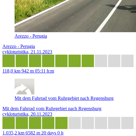
Arezzo - Perugia
Arezzo - Perugia
cykloturistika, 21.11.2023
118,0 km
942 m
05:11 h:m
Mit dem Fahrrad vom Ruhrgebiet nach Regensburg
Mit dem Fahrrad vom Ruhrgebiet nach Regensburg
cykloturistika, 20.11.2023
1.035,2 km
6582 m
20 days 0 h