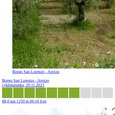
Borgo San Lorenzo - Arezzo
Borgo San Lorenzo - Arezzo
cykloturistika, 20.11.2023
88,0 km
1250 m
06:10 h:m