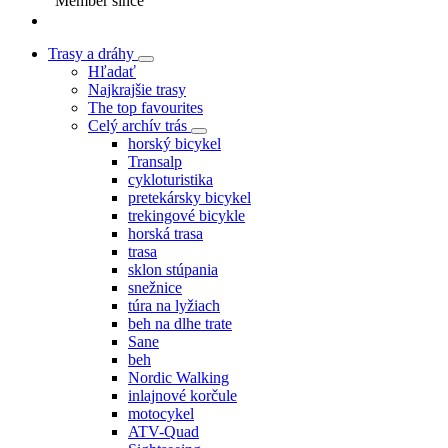
Member since
Trasy a dráhy
Hľadať
Najkrajšie trasy
The top favourites
Celý archív trás
horský bicykel
Transalp
cykloturistika
pretekársky bicykel
trekingové bicykle
horská trasa
trasa
sklon stúpania
snežnice
túra na lyžiach
beh na dlhe trate
Sane
beh
Nordic Walking
inlajnové korčule
motocykel
ATV-Quad