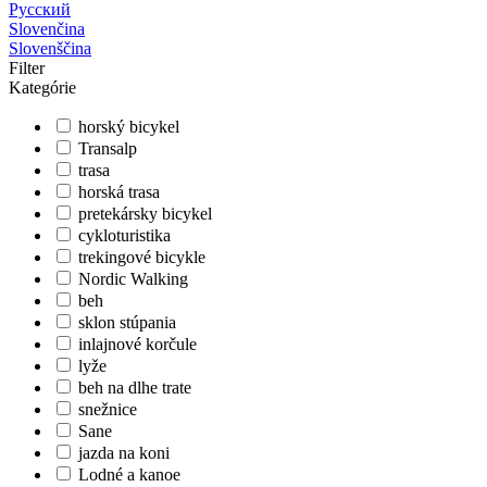
Русский
Slovenčina
Slovenščina
Filter
Kategórie
horský bicykel
Transalp
trasa
horská trasa
pretekársky bicykel
cykloturistika
trekingové bicykle
Nordic Walking
beh
sklon stúpania
inlajnové korčule
lyže
beh na dlhe trate
snežnice
Sane
jazda na koni
Lodné a kanoe