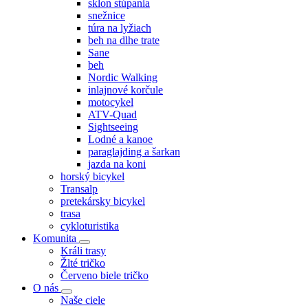
sklon stúpania
snežnice
túra na lyžiach
beh na dlhe trate
Sane
beh
Nordic Walking
inlajnové korčule
motocykel
ATV-Quad
Sightseeing
Lodné a kanoe
paraglajding a šarkan
jazda na koni
horský bicykel
Transalp
pretekársky bicykel
trasa
cykloturistika
Komunita
Králi trasy
Žlté tričko
Červeno biele tričko
O nás
Naše ciele