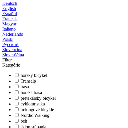
Deutsch
English
Español
Français
Magyar
Italiano
Nederlands
Polski
Русский
Slovenčina
Slovenščina
Filter
Kategórie
horský bicykel
Transalp
trasa
horská trasa
pretekársky bicykel
cykloturistika
trekingové bicykle
Nordic Walking
beh
sklon stúpania