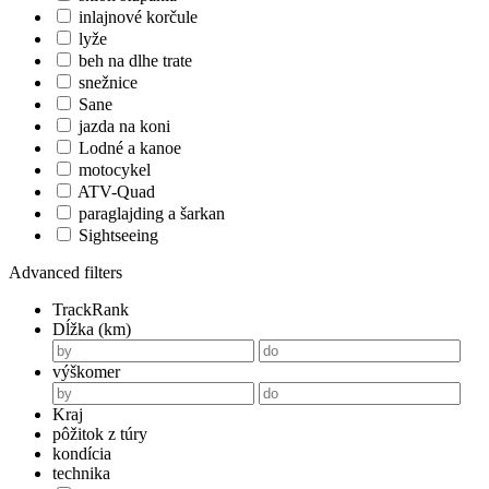
inlajnové korčule
lyže
beh na dlhe trate
snežnice
Sane
jazda na koni
Lodné a kanoe
motocykel
ATV-Quad
paraglajding a šarkan
Sightseeing
Advanced filters
TrackRank
Dĺžka (km)
výškomer
Kraj
pôžitok z túry
kondícia
technika