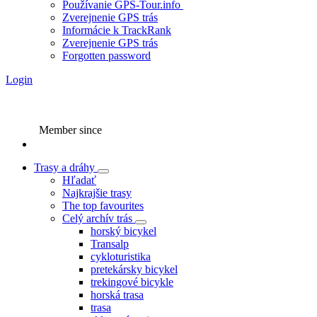
Používanie GPS-Tour.info
Zverejnenie GPS trás
Informácie k TrackRank
Zverejnenie GPS trás
Forgotten password
Login
Member since
Trasy a dráhy
Hľadať
Najkrajšie trasy
The top favourites
Celý archív trás
horský bicykel
Transalp
cykloturistika
pretekársky bicykel
trekingové bicykle
horská trasa
trasa