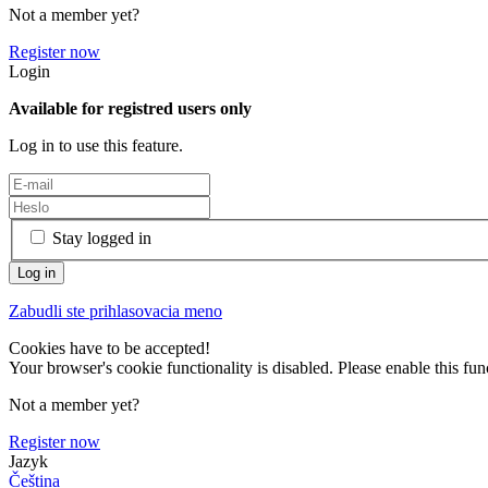
Not a member yet?
Register now
Login
Available for registred users only
Log in to use this feature.
Stay logged in
Zabudli ste prihlasovacia meno
Cookies have to be accepted!
Your browser's cookie functionality is disabled. Please enable this func
Not a member yet?
Register now
Jazyk
Čeština