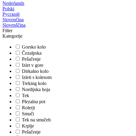
Nederlands
Polski
Русский
Slovenčina
Slovenščina
Filter
Kategorije
Gorsko kolo
Čezalpska
Pešačenje
Izlet v gore
Dirkalno kolo
Izleti s kolesom
Treking kolo
Nordijska hoja
Tek
Plezalna pot
Rolerji
Smuči
Tek na smučeh
Krplje
Pešačenje