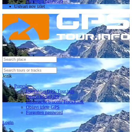
Forgotten password
Ustvari nov izlet
Select location
Jezik
Pomoč
Uporabljaj GPS-Tour.info
Objavi izlete GPS
Informacije o oceni TrackRank
Objavi izlete GPS
Forgotten password
Login