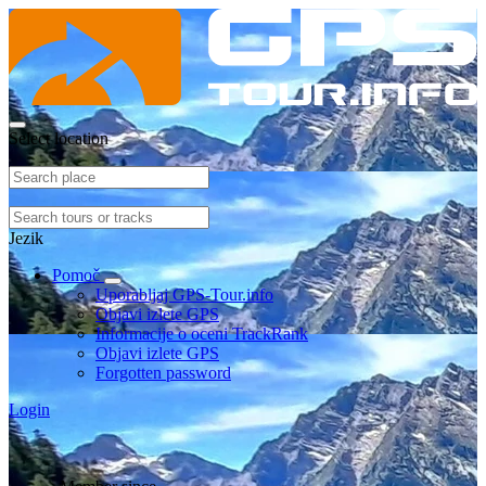
Select location
Jezik
Pomoč
Uporabljaj GPS-Tour.info
Objavi izlete GPS
Informacije o oceni TrackRank
Objavi izlete GPS
Forgotten password
Login