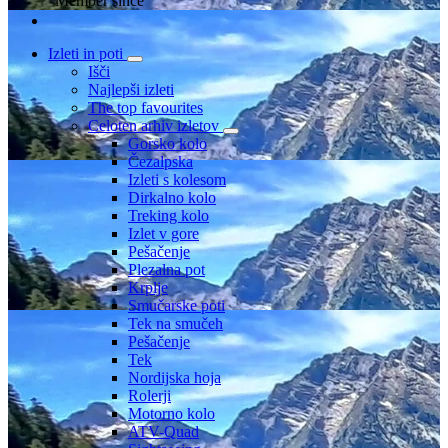
Member since
Izleti in poti
Išči
Najlepši izleti
The top favourites
Celoten arhiv izletov
Gorsko kolo
Čezalpska
Izleti s kolesom
Dirkalno kolo
Treking kolo
Izlet v gore
Pešačenje
Plezalna pot
Krplje
Smučarske poti
Tek na smučeh
Pešačenje
Tek
Nordijska hoja
Rolerji
Motorno kolo
ATV-Quad