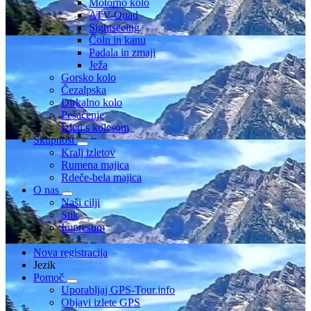
Motorno kolo
ATV-Quad
Sightseeing
Čoln in kanu
Padala in zmaji
Ježa
Gorsko kolo
Čezalpska
Dirkalno kolo
Pešačenje
Izleti s kolesom
Skupnost
Kralj izletov
Rumena majica
Rdeče-bela majica
O nas
Naši cilji
Stik
Impresum
Nova registracija
Jezik
Pomoč
Uporabljaj GPS-Tour.info
Objavi izlete GPS