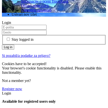
Informacije o oceni TrackRank
Objavi izlete GPS
Forgotten password
Ustvari nov izlet
Login
Stay logged in
Si pozabil/a podatke za prijavo?
Cookies have to be accepted!
Your browser's cookie functionality is disabled. Please enable this
functionality.
Not a member yet?
Register now
Login
Available for registred users only