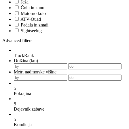
Ježa
Čoln in kanu
Motorno kolo
ATV-Quad
Padala in zmaji
Sightseeing
Advanced filters
TrackRank
Dolžina (km)
Metri nadmorske višine
5
Pokrajina
5
Dejavnik zabave
5
Kondicija