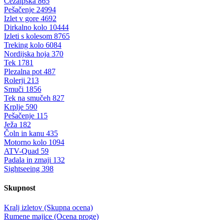
Čezalpska
865
Pešačenje
24994
Izlet v gore
4692
Dirkalno kolo
10444
Izleti s kolesom
8765
Treking kolo
6084
Nordijska hoja
370
Tek
1781
Plezalna pot
487
Rolerji
213
Smuči
1856
Tek na smučeh
827
Krplje
590
Pešačenje
115
Ježa
182
Čoln in kanu
435
Motorno kolo
1094
ATV-Quad
59
Padala in zmaji
132
Sightseeing
398
Skupnost
Kralj izletov (Skupna ocena)
Rumene majice (Ocena proge)