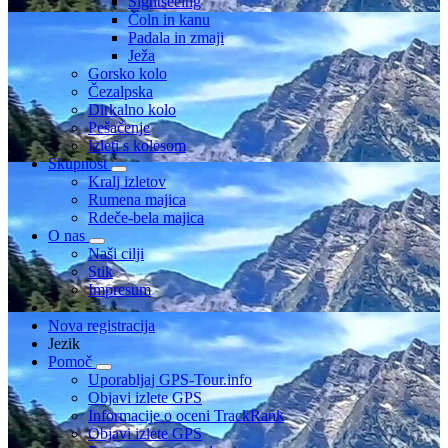
Sightseeing
Čoln in kanu
Padala in zmaji
Ježa
Gorsko kolo
Čezalpska
Dirkalno kolo
Pešačenje
Izleti s kolesom
Skupnost
Kralj izletov
Rumena majica
Rdeče-bela majica
O nas
Naši cilji
Stik
Impresum
Nova registracija
Jezik
Pomoč
Uporabljaj GPS-Tour.info
Objavi izlete GPS
Informacije o oceni TrackRank
Objavi izlete GPS