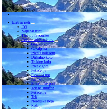
Member since
Izleti in poti
Išči
Najlepši izleti
The top favourites
Celoten arhiv izletov
Gorsko kolo
Čezalpska
Izleti s kolesom
Dirkalno kolo
Treking kolo
Izlet v gore
Pešačenje
Plezalna pot
Krplje
Smučarske poti
Tek na smučeh
Pešačenje
Tek
Nordijska hoja
Rolerji