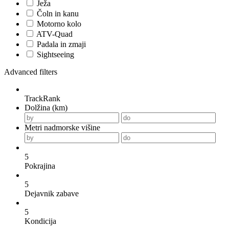
Ježa
Čoln in kanu
Motorno kolo
ATV-Quad
Padala in zmaji
Sightseeing
Advanced filters
TrackRank
Dolžina (km)
Metri nadmorske višine
5
Pokrajina
5
Dejavnik zabave
5
Kondicija