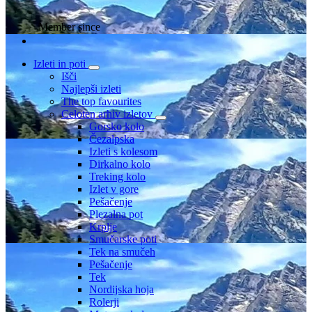
Member since
Izleti in poti
Išči
Najlepši izleti
The top favourites
Celoten arhiv izletov
Gorsko kolo
Čezalpska
Izleti s kolesom
Dirkalno kolo
Treking kolo
Izlet v gore
Pešačenje
Plezalna pot
Krplje
Smučarske poti
Tek na smučeh
Pešačenje
Tek
Nordijska hoja
Rolerji