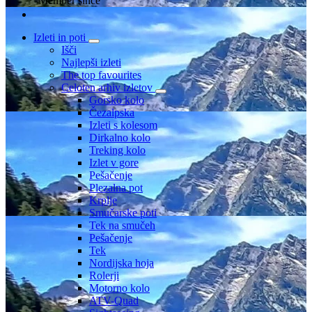
Member since
Izleti in poti
Išči
Najlepši izleti
The top favourites
Celoten arhiv izletov
Gorsko kolo
Čezalpska
Izleti s kolesom
Dirkalno kolo
Treking kolo
Izlet v gore
Pešačenje
Plezalna pot
Krplje
Smučarske poti
Tek na smučeh
Pešačenje
Tek
Nordijska hoja
Rolerji
Motorno kolo
ATV-Quad