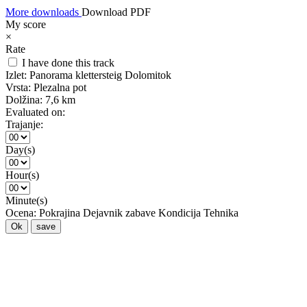
More downloads
Download PDF
My score
×
Rate
I have done this track
Izlet:
Panorama klettersteig Dolomitok
Vrsta:
Plezalna pot
Dolžina:
7,6 km
Evaluated on:
Trajanje:
Day(s)
Hour(s)
Minute(s)
Ocena:
Pokrajina
Dejavnik zabave
Kondicija
Tehnika
Ok
save