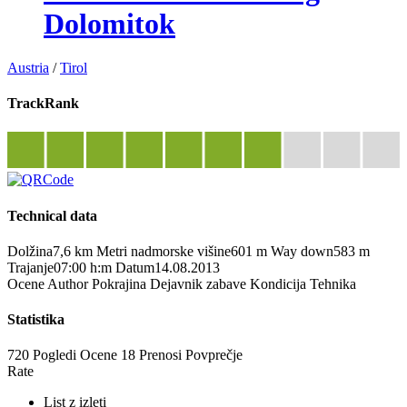
Dolomitok
Austria
/
Tirol
TrackRank
Technical data
Dolžina
7,6 km
Metri nadmorske višine
601 m
Way down
583 m
Trajanje
07:00 h:m
Datum
14.08.2013
Ocene
Author
Pokrajina
Dejavnik zabave
Kondicija
Tehnika
Statistika
720 Pogledi
Ocene
18 Prenosi
Povprečje
Rate
List z izleti