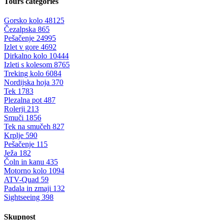
Tours categories
Gorsko kolo
48125
Čezalpska
865
Pešačenje
24995
Izlet v gore
4692
Dirkalno kolo
10444
Izleti s kolesom
8765
Treking kolo
6084
Nordijska hoja
370
Tek
1783
Plezalna pot
487
Rolerji
213
Smuči
1856
Tek na smučeh
827
Krplje
590
Pešačenje
115
Ježa
182
Čoln in kanu
435
Motorno kolo
1094
ATV-Quad
59
Padala in zmaji
132
Sightseeing
398
Skupnost