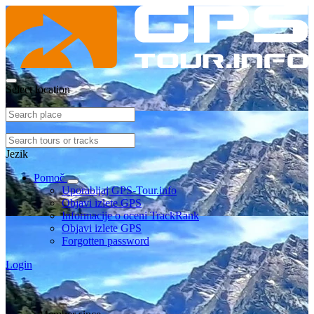
Select location
Jezik
Pomoč
Uporabljaj GPS-Tour.info
Objavi izlete GPS
Informacije o oceni TrackRank
Objavi izlete GPS
Forgotten password
Login