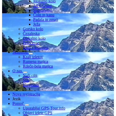
Motorno kolo
ATV-Quad
Sightseeing
Čoln in kanu
Padala in zmaji
Ježa
Gorsko kolo
Čezalpska
Dirkalno kolo
Pešačenje
Izleti s kolesom
Skupnost
Kralj izletov
Rumena majica
Rdeče-bela majica
O nas
Naši cilji
Stik
Impresum
Nova registracija
Jezik
Pomoč
Uporabljaj GPS-Tour.info
Objavi izlete GPS