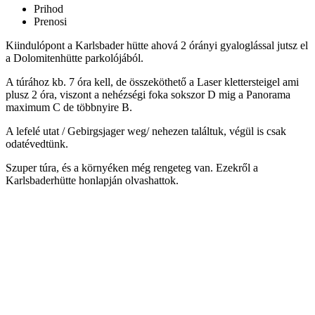
Prihod
Prenosi
Kiindulópont a Karlsbader hütte ahová 2 órányi gyaloglással jutsz el
a Dolomitenhütte parkolójából.
A túrához kb. 7 óra kell, de összeköthető a Laser klettersteigel ami
plusz 2 óra, viszont a nehézségi foka sokszor D mig a Panorama
maximum C de többnyire B.
A lefelé utat / Gebirgsjager weg/ nehezen találtuk, végül is csak
odatévedtünk.
Szuper túra, és a környéken még rengeteg van. Ezekről a
Karlsbaderhütte honlapján olvashattok.