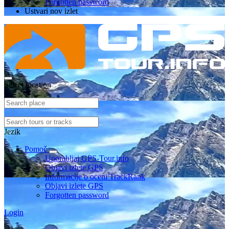
Forgotten password
Ustvari nov izlet
Select location
Jezik
Pomoč
Uporabljaj GPS-Tour.info
Objavi izlete GPS
Informacije o oceni TrackRank
Objavi izlete GPS
Forgotten password
Login