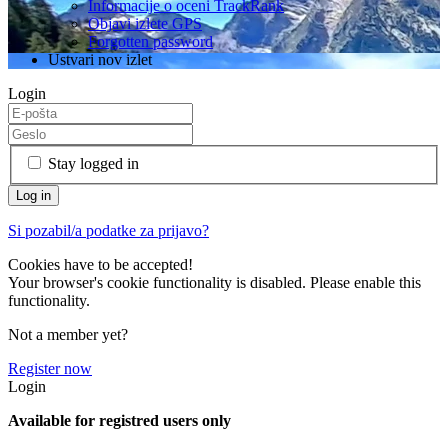
Informacije o oceni TrackRank
Objavi izlete GPS
Forgotten password
Ustvari nov izlet
Login
Stay logged in
Si pozabil/a podatke za prijavo?
Cookies have to be accepted!
Your browser's cookie functionality is disabled. Please enable this
functionality.
Not a member yet?
Register now
Login
Available for registred users only