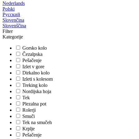
Nederlands
Polski
Русский
Slovenčina
Slovenščina
Filter
Kategorije
Gorsko kolo
Čezalpska
Pešačenje
Izlet v gore
Dirkalno kolo
Izleti s kolesom
Treking kolo
Nordijska hoja
Tek
Plezalna pot
Rolerji
Smuči
Tek na smučeh
Krplje
Pešačenje