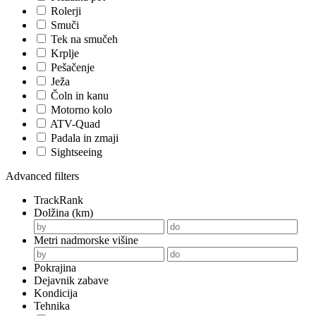
Rolerji
Smuči
Tek na smučeh
Krplje
Pešačenje
Ježa
Čoln in kanu
Motorno kolo
ATV-Quad
Padala in zmaji
Sightseeing
Advanced filters
TrackRank
Dolžina (km)
Metri nadmorske višine
Pokrajina
Dejavnik zabave
Kondicija
Tehnika