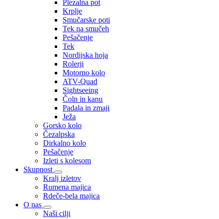
Plezalna pot
Krplje
Smučarske poti
Tek na smučeh
Pešačenje
Tek
Nordijska hoja
Rolerji
Motorno kolo
ATV-Quad
Sightseeing
Čoln in kanu
Padala in zmaji
Ježa
Gorsko kolo
Čezalpska
Dirkalno kolo
Pešačenje
Izleti s kolesom
Skupnost
Kralj izletov
Rumena majica
Rdeče-bela majica
O nas
Naši cilji