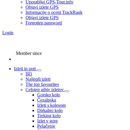
Uporabljaj GPS-Tour.info
Objavi izlete GPS
Informacije o oceni TrackRank
Objavi izlete GPS
Forgotten password
Login
Member since
Izleti in poti
Išči
Najlepši izleti
The top favourites
Celoten arhiv izletov
Gorsko kolo
Čezalpska
Izleti s kolesom
Dirkalno kolo
Treking kolo
Izlet v gore
Pešačenje