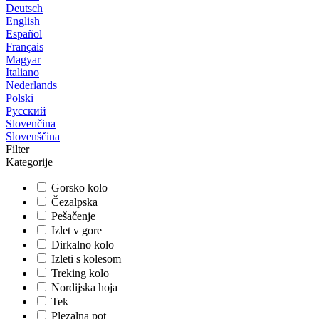
Deutsch
English
Español
Français
Magyar
Italiano
Nederlands
Polski
Русский
Slovenčina
Slovenščina
Filter
Kategorije
Gorsko kolo
Čezalpska
Pešačenje
Izlet v gore
Dirkalno kolo
Izleti s kolesom
Treking kolo
Nordijska hoja
Tek
Plezalna pot