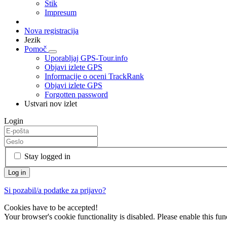
Stik
Impresum
Nova registracija
Jezik
Pomoč
Uporabljaj GPS-Tour.info
Objavi izlete GPS
Informacije o oceni TrackRank
Objavi izlete GPS
Forgotten password
Ustvari nov izlet
Login
Stay logged in
Si pozabil/a podatke za prijavo?
Cookies have to be accepted!
Your browser's cookie functionality is disabled. Please enable this func