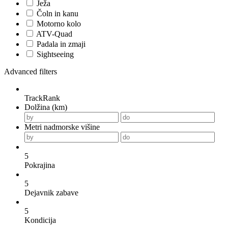
Ježa
Čoln in kanu
Motorno kolo
ATV-Quad
Padala in zmaji
Sightseeing
Advanced filters
TrackRank
Dolžina (km)
Metri nadmorske višine
5
Pokrajina
5
Dejavnik zabave
5
Kondicija