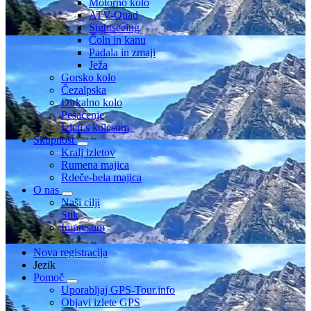
Motorno kolo
ATV-Quad
Sightseeing
Čoln in kanu
Padala in zmaji
Ježa
Gorsko kolo
Čezalpska
Dirkalno kolo
Pešačenje
Izleti s kolesom
Skupnost
Kralj izletov
Rumena majica
Rdeče-bela majica
O nas
Naši cilji
Stik
Impresum
Nova registracija
Jezik
Pomoč
Uporabljaj GPS-Tour.info
Objavi izlete GPS