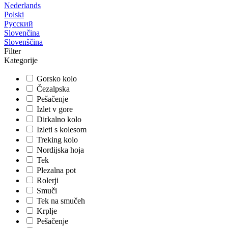
Nederlands
Polski
Русский
Slovenčina
Slovenščina
Filter
Kategorije
Gorsko kolo
Čezalpska
Pešačenje
Izlet v gore
Dirkalno kolo
Izleti s kolesom
Treking kolo
Nordijska hoja
Tek
Plezalna pot
Rolerji
Smuči
Tek na smučeh
Krplje
Pešačenje