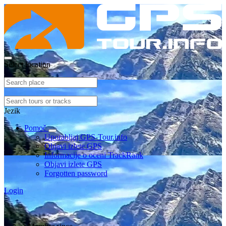
Select location
Jezik
Pomoč
Uporabljaj GPS-Tour.info
Objavi izlete GPS
Informacije o oceni TrackRank
Objavi izlete GPS
Forgotten password
Login