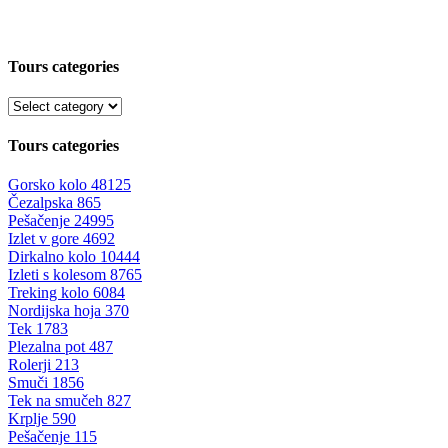
Tours categories
Tours categories
Gorsko kolo
48125
Čezalpska
865
Pešačenje
24995
Izlet v gore
4692
Dirkalno kolo
10444
Izleti s kolesom
8765
Treking kolo
6084
Nordijska hoja
370
Tek
1783
Plezalna pot
487
Rolerji
213
Smuči
1856
Tek na smučeh
827
Krplje
590
Pešačenje
115