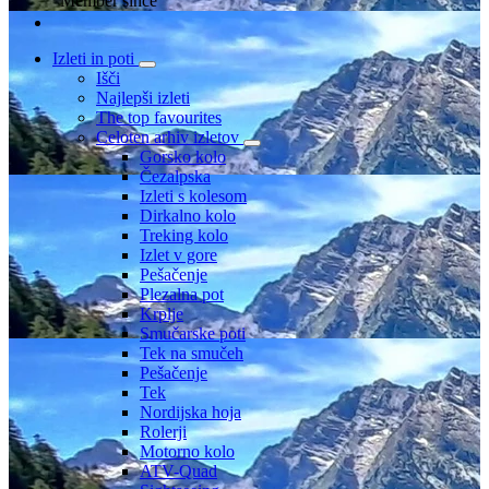
Member since
Izleti in poti
Išči
Najlepši izleti
The top favourites
Celoten arhiv izletov
Gorsko kolo
Čezalpska
Izleti s kolesom
Dirkalno kolo
Treking kolo
Izlet v gore
Pešačenje
Plezalna pot
Krplje
Smučarske poti
Tek na smučeh
Pešačenje
Tek
Nordijska hoja
Rolerji
Motorno kolo
ATV-Quad