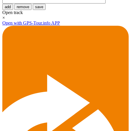
add
remove
save
Open track
×
Open with GPS-Tour.info APP