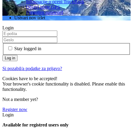
Informacije o oceni TrackRank
Objavi izlete GPS
Forgotten password
Ustvari nov izlet
Login
Stay logged in
Si pozabil/a podatke za prijavo?
Cookies have to be accepted!
Your browser's cookie functionality is disabled. Please enable this
functionality.
Not a member yet?
Register now
Login
Available for registred users only