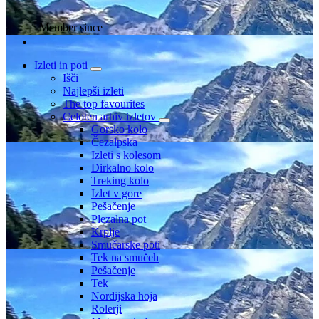
Member since
Izleti in poti
Išči
Najlepši izleti
The top favourites
Celoten arhiv izletov
Gorsko kolo
Čezalpska
Izleti s kolesom
Dirkalno kolo
Treking kolo
Izlet v gore
Pešačenje
Plezalna pot
Krplje
Smučarske poti
Tek na smučeh
Pešačenje
Tek
Nordijska hoja
Rolerji