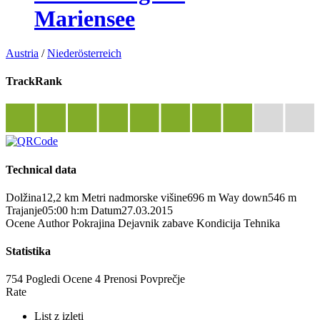
Mariensee
Austria
/
Niederösterreich
TrackRank
Technical data
Dolžina
12,2 km
Metri nadmorske višine
696 m
Way down
546 m
Trajanje
05:00 h:m
Datum
27.03.2015
Ocene
Author
Pokrajina
Dejavnik zabave
Kondicija
Tehnika
Statistika
754 Pogledi
Ocene
4 Prenosi
Povprečje
Rate
List z izleti