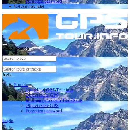
Forgotten password
Ustvari nov izlet
Select location
Jezik
Pomoč
Uporabljaj GPS-Tour.info
Objavi izlete GPS
Informacije o oceni TrackRank
Objavi izlete GPS
Forgotten password
Login