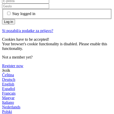
Stay logged in
Si pozabil/a podatke za prijavo?
Cookies have to be accepted!
Your browser's cookie functionality is disabled. Please enable this
functionality.
Not a member yet?
Register now
Jezik
Čeština
Deutsch
English
Español
Français
Magyar
Italiano
Nederlands
Polski