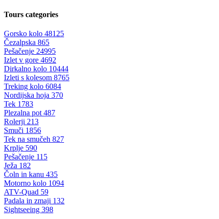
Tours categories
Gorsko kolo
48125
Čezalpska
865
Pešačenje
24995
Izlet v gore
4692
Dirkalno kolo
10444
Izleti s kolesom
8765
Treking kolo
6084
Nordijska hoja
370
Tek
1783
Plezalna pot
487
Rolerji
213
Smuči
1856
Tek na smučeh
827
Krplje
590
Pešačenje
115
Ježa
182
Čoln in kanu
435
Motorno kolo
1094
ATV-Quad
59
Padala in zmaji
132
Sightseeing
398