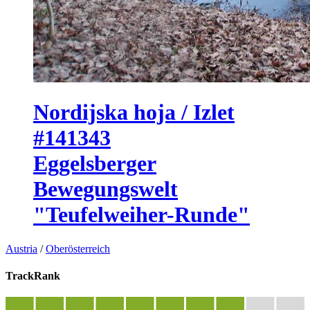
Nordijska hoja / Izlet
#141343
Eggelsberger
Bewegungswelt
"Teufelweiher-Runde"
Austria
/
Oberösterreich
TrackRank