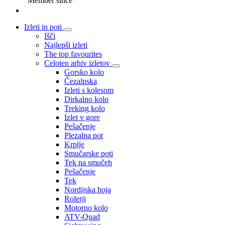
Member since
Izleti in poti
Išči
Najlepši izleti
The top favourites
Celoten arhiv izletov
Gorsko kolo
Čezalpska
Izleti s kolesom
Dirkalno kolo
Treking kolo
Izlet v gore
Pešačenje
Plezalna pot
Krplje
Smučarske poti
Tek na smučeh
Pešačenje
Tek
Nordijska hoja
Rolerji
Motorno kolo
ATV-Quad