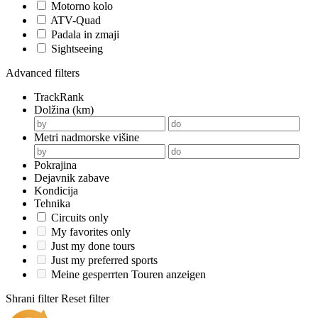
Motorno kolo
ATV-Quad
Padala in zmaji
Sightseeing
Advanced filters
TrackRank
Dolžina (km)
Metri nadmorske višine
Pokrajina
Dejavnik zabave
Kondicija
Tehnika
Circuits only
My favorites only
Just my done tours
Just my preferred sports
Meine gesperrten Touren anzeigen
Shrani filter
Reset filter