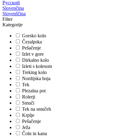
Русский
Slovenčina
Slovenščina
Filter
Kategorije
Gorsko kolo
Čezalpska
Pešačenje
Izlet v gore
Dirkalno kolo
Izleti s kolesom
Treking kolo
Nordijska hoja
Tek
Plezalna pot
Rolerji
Smuči
Tek na smučeh
Krplje
Pešačenje
Ježa
Čoln in kanu