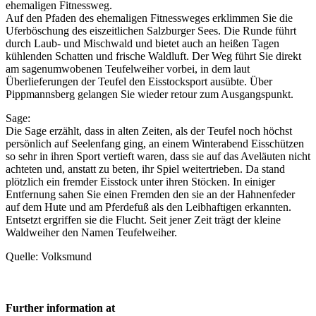
ehemaligen Fitnessweg.
Auf den Pfaden des ehemaligen Fitnessweges erklimmen Sie die
Uferböschung des eiszeitlichen Salzburger Sees. Die Runde führt
durch Laub- und Mischwald und bietet auch an heißen Tagen
kühlenden Schatten und frische Waldluft. Der Weg führt Sie direkt
am sagenumwobenen Teufelweiher vorbei, in dem laut
Überlieferungen der Teufel den Eisstocksport ausübte. Über
Pippmannsberg gelangen Sie wieder retour zum Ausgangspunkt.
Sage:
Die Sage erzählt, dass in alten Zeiten, als der Teufel noch höchst
persönlich auf Seelenfang ging, an einem Winterabend Eisschützen
so sehr in ihren Sport vertieft waren, dass sie auf das Aveläuten nicht
achteten und, anstatt zu beten, ihr Spiel weitertrieben. Da stand
plötzlich ein fremder Eisstock unter ihren Stöcken. In einiger
Entfernung sahen Sie einen Fremden den sie an der Hahnenfeder
auf dem Hute und am Pferdefuß als den Leibhaftigen erkannten.
Entsetzt ergriffen sie die Flucht. Seit jener Zeit trägt der kleine
Waldweiher den Namen Teufelweiher.
Quelle: Volksmund
Further information at