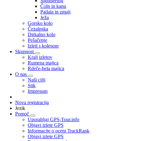
Sightseeing
Čoln in kanu
Padala in zmaji
Ježa
Gorsko kolo
Čezalpska
Dirkalno kolo
Pešačenje
Izleti s kolesom
Skupnost
Kralj izletov
Rumena majica
Rdeče-bela majica
O nas
Naši cilji
Stik
Impresum
Nova registracija
Jezik
Pomoč
Uporabljaj GPS-Tour.info
Objavi izlete GPS
Informacije o oceni TrackRank
Objavi izlete GPS