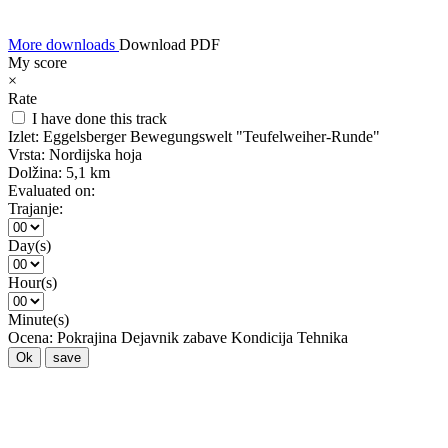
More downloads
Download PDF
My score
×
Rate
I have done this track
Izlet:
Eggelsberger Bewegungswelt "Teufelweiher-Runde"
Vrsta:
Nordijska hoja
Dolžina:
5,1 km
Evaluated on:
Trajanje:
Day(s)
Hour(s)
Minute(s)
Ocena:
Pokrajina
Dejavnik zabave
Kondicija
Tehnika
Ok
save