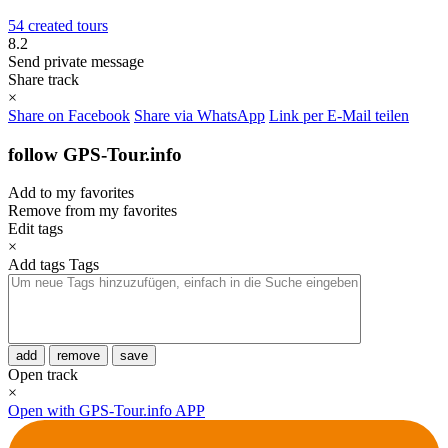
54 created tours
8.2
Send private message
Share track
×
Share on Facebook
Share via WhatsApp
Link per E-Mail teilen
follow GPS-Tour.info
Add to my favorites
Remove from my favorites
Edit tags
×
Add tags
Tags
add
remove
save
Open track
×
Open with GPS-Tour.info APP