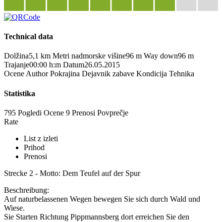
Technical data
Dolžina
5,1 km
Metri nadmorske višine
96 m
Way down
96 m
Trajanje
00:00 h:m
Datum
26.05.2015
Ocene
Author
Pokrajina
Dejavnik zabave
Kondicija
Tehnika
Statistika
795 Pogledi
Ocene
9 Prenosi
Povprečje
Rate
List z izleti
Prihod
Prenosi
Strecke 2 - Motto: Dem Teufel auf der Spur
Beschreibung:
Auf naturbelassenen Wegen bewegen Sie sich durch Wald und
Wiese.
Sie Starten Richtung Pippmannsberg dort erreichen Sie den