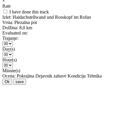
×
Rate
I have done this track
Izlet:
Haidachstellwand und Rosskopf im Rofan
Vrsta:
Plezalna pot
Dolžina:
8,0 km
Evaluated on:
Trajanje:
Day(s)
Hour(s)
Minute(s)
Ocena:
Pokrajina
Dejavnik zabave
Kondicija
Tehnika
Ok
save