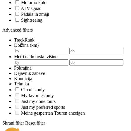
Motorno kolo
ATV-Quad
Padala in zmaji
Sightseeing
Advanced filters
TrackRank
Dolžina (km)
Metri nadmorske višine
Pokrajina
Dejavnik zabave
Kondicija
Tehnika
Circuits only
My favorites only
Just my done tours
Just my preferred sports
Meine gesperrten Touren anzeigen
Shrani filter
Reset filter