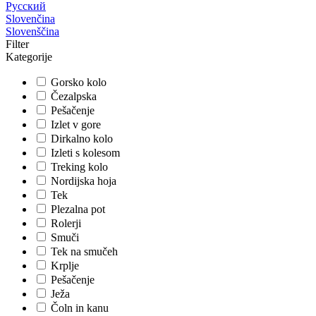
Русский
Slovenčina
Slovenščina
Filter
Kategorije
Gorsko kolo
Čezalpska
Pešačenje
Izlet v gore
Dirkalno kolo
Izleti s kolesom
Treking kolo
Nordijska hoja
Tek
Plezalna pot
Rolerji
Smuči
Tek na smučeh
Krplje
Pešačenje
Ježa
Čoln in kanu