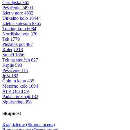
Čezalpska
865
Pešačenje
24993
Izlet v gore
4692
Dirkalno kolo
10444
Izleti s kolesom
8765
Treking kolo
6084
Nordijska hoja
370
Tek
1779
Plezalna pot
487
Rolerji
213
Smuči
1856
Tek na smučeh
827
Krplje
590
Pešačenje
115
Ježa
182
Čoln in kanu
435
Motorno kolo
1094
ATV-Quad
59
Padala in zmaji
132
Sightseeing
398
Skupnost
Kralj izletov (Skupna ocena)
Rumene majice (Ocena proge)