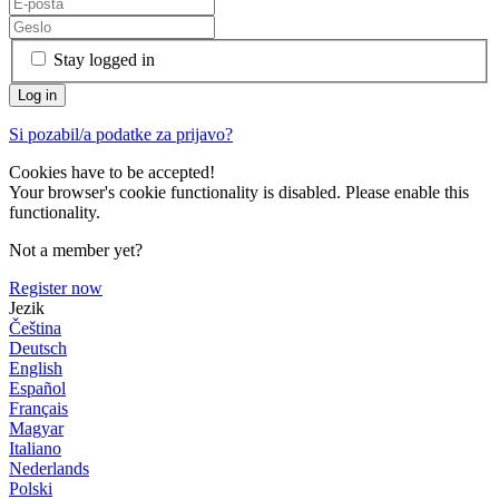
Stay logged in
Si pozabil/a podatke za prijavo?
Cookies have to be accepted!
Your browser's cookie functionality is disabled. Please enable this
functionality.
Not a member yet?
Register now
Jezik
Čeština
Deutsch
English
Español
Français
Magyar
Italiano
Nederlands
Polski