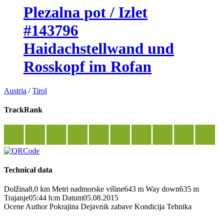
Plezalna pot / Izlet
#143796
Haidachstellwand und
Rosskopf im Rofan
Austria
/
Tirol
TrackRank
Technical data
Dolžina
8,0 km
Metri nadmorske višine
643 m
Way down
635 m
Trajanje
05:44 h:m
Datum
05.08.2015
Ocene
Author
Pokrajina
Dejavnik zabave
Kondicija
Tehnika