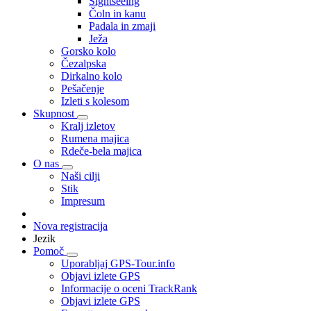
Sightseeing
Čoln in kanu
Padala in zmaji
Ježa
Gorsko kolo
Čezalpska
Dirkalno kolo
Pešačenje
Izleti s kolesom
Skupnost
Kralj izletov
Rumena majica
Rdeče-bela majica
O nas
Naši cilji
Stik
Impresum
Nova registracija
Jezik
Pomoč
Uporabljaj GPS-Tour.info
Objavi izlete GPS
Informacije o oceni TrackRank
Objavi izlete GPS