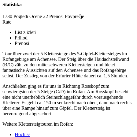
Statistika
1730 Pogledi
Ocene
22 Prenosi
Povprečje
Rate
List z izleti
Prihod
Prenosi
Tour über zwei der 5 Klettersteige des 5-Gipfel-Klettersteiges im
Rofangebirge am Achensee. Der Steig über die Haidachstellwand
(B/C) zähl zu den mittelschweren Klettersteigen und bietet
fantastische Aussichten auf den Achensee und das Rofangebirge
selbst. Der Zustieg von der Erfurter Hütte dauert ca. 1,5 Stunden.
Anschließen ging es für uns in Richtung Rosskopf zum
schwierigsten der 5 Steige (C/D) im Rofan. Am Rosskopf besteht
eine nicht unerheblich Steinschlaggefahr durch vorausgehende
Kletterer. Es geht ca. 150 m senkrecht nach oben, dann nach rechts
über eine Rampe hinauf zum Gipfel. Der Klettersteig ist
hervorragend abgesichert.
Weitere Klettersteigtouren im Rofan:
Hochiss