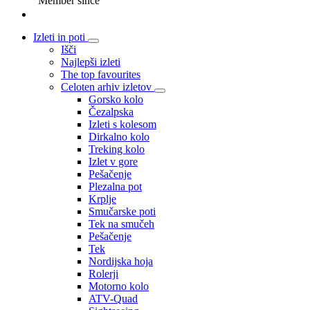
Member since
Izleti in poti
Išči
Najlepši izleti
The top favourites
Celoten arhiv izletov
Gorsko kolo
Čezalpska
Izleti s kolesom
Dirkalno kolo
Treking kolo
Izlet v gore
Pešačenje
Plezalna pot
Krplje
Smučarske poti
Tek na smučeh
Pešačenje
Tek
Nordijska hoja
Rolerji
Motorno kolo
ATV-Quad