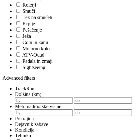
Rolerji
Smuči
Tek na smučeh
Krplje
Pešačenje
Ježa
Čoln in kanu
Motorno kolo
ATV-Quad
Padala in zmaji
Sightseeing
Advanced filters
TrackRank
Dolžina (km)
Metri nadmorske višine
Pokrajina
Dejavnik zabave
Kondicija
Tehnika