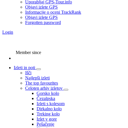
Uporabljaj GPS-Tour.info
Objavi izlete GPS
Informacije o oceni TrackRank
Objavi izlete GPS
Forgotten password
Login
Member since
Izleti in poti
Išči
Najlepši izleti
The top favourites
Celoten arhiv izletov
Gorsko kolo
Čezalpska
Izleti s kolesom
Dirkalno kolo
Treking kolo
Izlet v gore
Pešačenje