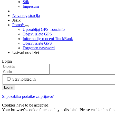
Stik
Impresum
Nova registracija
Jezik
Pomoč
Uporabljaj GPS-Tour.info
Objavi izlete GPS
Informacije o oceni TrackRank
Objavi izlete GPS
Forgotten password
Ustvari nov izlet
Login
Stay logged in
Si pozabil/a podatke za prijavo?
Cookies have to be accepted!
Your browser's cookie functionality is disabled. Please enable this func