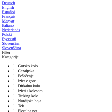
Deutsch
English
Español
Français
Magyar
Italiano
Nederlands
Polski
Русский
Slovenčina
Slovenščina
Filter
Kategorije
Gorsko kolo
Čezalpska
Pešačenje
Izlet v gore
Dirkalno kolo
Izleti s kolesom
Treking kolo
Nordijska hoja
Tek
Plezalna pot