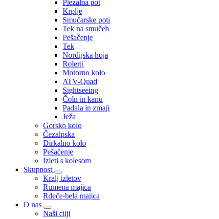
Plezalna pot
Krplje
Smučarske poti
Tek na smučeh
Pešačenje
Tek
Nordijska hoja
Rolerji
Motorno kolo
ATV-Quad
Sightseeing
Čoln in kanu
Padala in zmaji
Ježa
Gorsko kolo
Čezalpska
Dirkalno kolo
Pešačenje
Izleti s kolesom
Skupnost
Kralj izletov
Rumena majica
Rdeče-bela majica
O nas
Naši cilji