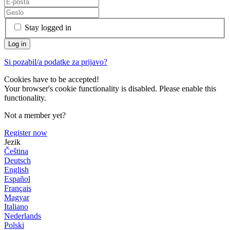
Stay logged in
Si pozabil/a podatke za prijavo?
Cookies have to be accepted!
Your browser's cookie functionality is disabled. Please enable this
functionality.
Not a member yet?
Register now
Jezik
Čeština
Deutsch
English
Español
Français
Magyar
Italiano
Nederlands
Polski