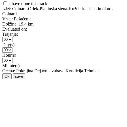
I have done this track
Izlet:
Colnarji-Orlek-Planinska stena-Kuželjska stena in okno-
Colnarji
Vrsta:
Pešačenje
Dolžina:
19,4 km
Evaluated on:
Trajanje:
Day(s)
Hour(s)
Minute(s)
Ocena:
Pokrajina
Dejavnik zabave
Kondicija
Tehnika
Ok
save