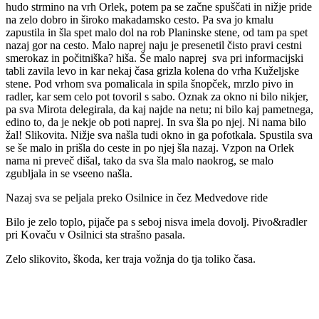
hudo strmino na vrh Orlek, potem pa se začne spuščati in nižje pride
na zelo dobro in široko makadamsko cesto. Pa sva jo kmalu
zapustila in šla spet malo dol na rob Planinske stene, od tam pa spet
nazaj gor na cesto. Malo naprej naju je presenetil čisto pravi cestni
smerokaz in počitniška? hiša. Še malo naprej sva pri informacijski
tabli zavila levo in kar nekaj časa grizla kolena do vrha Kuželjske
stene. Pod vrhom sva pomalicala in spila šnopček, mrzlo pivo in
radler, kar sem celo pot tovoril s sabo. Oznak za okno ni bilo nikjer,
pa sva Mirota delegirala, da kaj najde na netu; ni bilo kaj pametnega,
edino to, da je nekje ob poti naprej. In sva šla po njej. Ni nama bilo
žal! Slikovita. Nižje sva našla tudi okno in ga pofotkala. Spustila sva
se še malo in prišla do ceste in po njej šla nazaj. Vzpon na Orlek
nama ni preveč dišal, tako da sva šla malo naokrog, se malo
zgubljala in se vseeno našla.
Nazaj sva se peljala preko Osilnice in čez Medvedove ride
Bilo je zelo toplo, pijače pa s seboj nisva imela dovolj. Pivo&radler
pri Kovaču v Osilnici sta strašno pasala.
Zelo slikovito, škoda, ker traja vožnja do tja toliko časa.