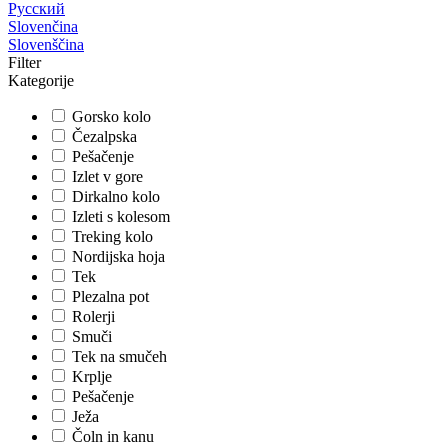
Русский
Slovenčina
Slovenščina
Filter
Kategorije
Gorsko kolo
Čezalpska
Pešačenje
Izlet v gore
Dirkalno kolo
Izleti s kolesom
Treking kolo
Nordijska hoja
Tek
Plezalna pot
Rolerji
Smuči
Tek na smučeh
Krplje
Pešačenje
Ježa
Čoln in kanu