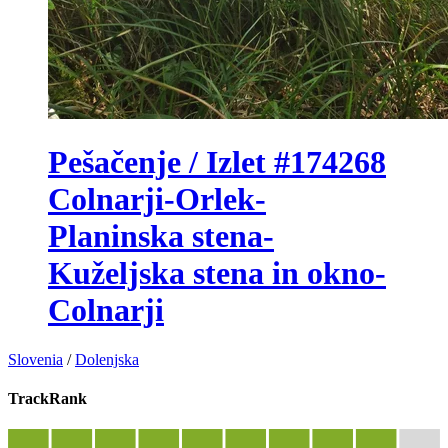
Pešačenje / Izlet #174268
Colnarji-Orlek-
Planinska stena-
Kuželjska stena in okno-
Colnarji
Slovenia
/
Dolenjska
TrackRank