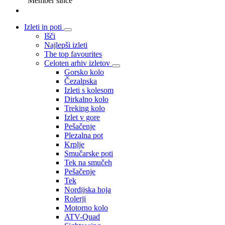
Member since
Izleti in poti
Išči
Najlepši izleti
The top favourites
Celoten arhiv izletov
Gorsko kolo
Čezalpska
Izleti s kolesom
Dirkalno kolo
Treking kolo
Izlet v gore
Pešačenje
Plezalna pot
Krplje
Smučarske poti
Tek na smučeh
Pešačenje
Tek
Nordijska hoja
Rolerji
Motorno kolo
ATV-Quad