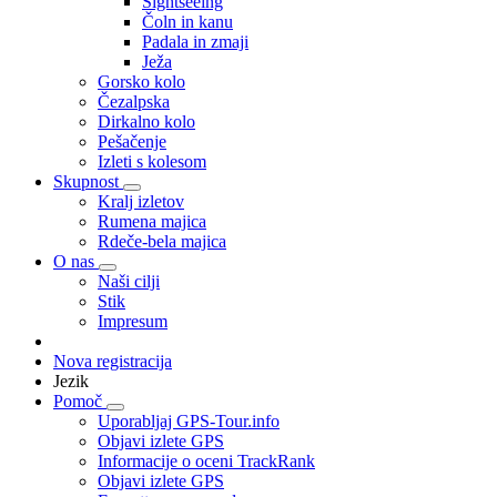
Sightseeing
Čoln in kanu
Padala in zmaji
Ježa
Gorsko kolo
Čezalpska
Dirkalno kolo
Pešačenje
Izleti s kolesom
Skupnost
Kralj izletov
Rumena majica
Rdeče-bela majica
O nas
Naši cilji
Stik
Impresum
Nova registracija
Jezik
Pomoč
Uporabljaj GPS-Tour.info
Objavi izlete GPS
Informacije o oceni TrackRank
Objavi izlete GPS