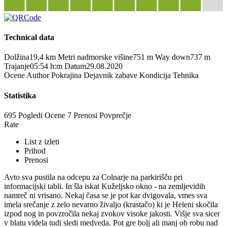
Technical data
Dolžina
19,4 km
Metri nadmorske višine
751 m
Way down
737 m
Trajanje
05:54 h:m
Datum
29.08.2020
Ocene
Author
Pokrajina
Dejavnik zabave
Kondicija
Tehnika
Statistika
695 Pogledi
Ocene
7 Prenosi
Povprečje
Rate
List z izleti
Prihod
Prenosi
Avto sva pustila na odcepu za Colnarje na parkirišču pri
informacijski tabli. In šla iskat Kuželjsko okno - na zemljevidih
namreč ni vrisano. Nekaj časa se je pot kar dvigovala, vmes sva
imela srečanje z zelo nevarno živaljo (krastačo) ki je Heleni skočila
izpod nog in povzročila nekaj zvokov visoke jakosti. Višje sva sicer
v blatu videla tudi sledi medveda. Pot gre bolj ali manj ob robu nad