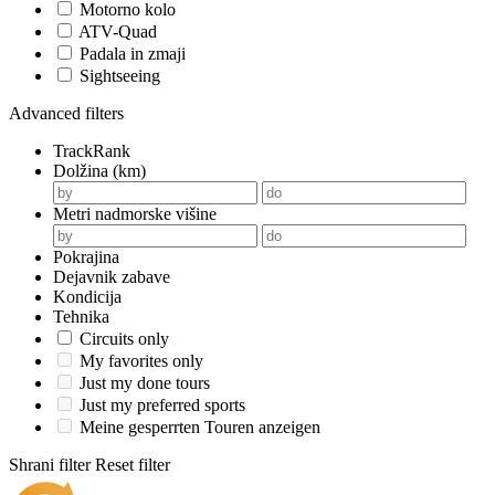
Motorno kolo
ATV-Quad
Padala in zmaji
Sightseeing
Advanced filters
TrackRank
Dolžina (km)
Metri nadmorske višine
Pokrajina
Dejavnik zabave
Kondicija
Tehnika
Circuits only
My favorites only
Just my done tours
Just my preferred sports
Meine gesperrten Touren anzeigen
Shrani filter
Reset filter