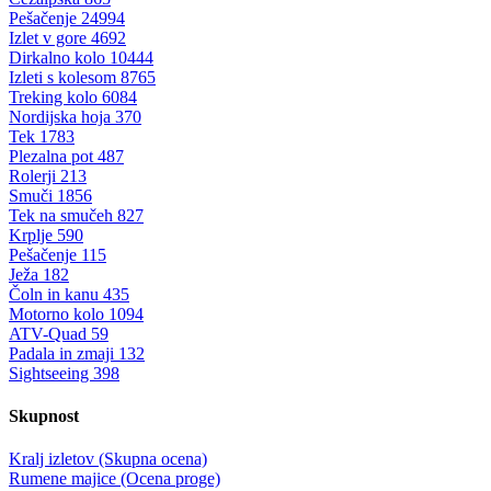
Pešačenje
24994
Izlet v gore
4692
Dirkalno kolo
10444
Izleti s kolesom
8765
Treking kolo
6084
Nordijska hoja
370
Tek
1783
Plezalna pot
487
Rolerji
213
Smuči
1856
Tek na smučeh
827
Krplje
590
Pešačenje
115
Ježa
182
Čoln in kanu
435
Motorno kolo
1094
ATV-Quad
59
Padala in zmaji
132
Sightseeing
398
Skupnost
Kralj izletov (Skupna ocena)
Rumene majice (Ocena proge)