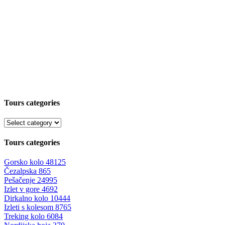
Tours categories
Tours categories
Gorsko kolo
48125
Čezalpska
865
Pešačenje
24995
Izlet v gore
4692
Dirkalno kolo
10444
Izleti s kolesom
8765
Treking kolo
6084