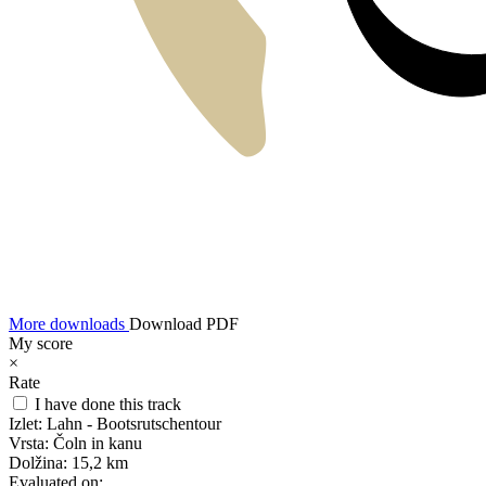
More downloads
Download PDF
My score
×
Rate
I have done this track
Izlet:
Lahn - Bootsrutschentour
Vrsta:
Čoln in kanu
Dolžina:
15,2 km
Evaluated on: