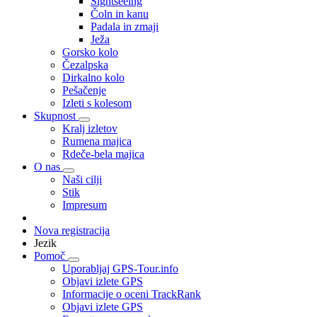
Sightseeing
Čoln in kanu
Padala in zmaji
Ježa
Gorsko kolo
Čezalpska
Dirkalno kolo
Pešačenje
Izleti s kolesom
Skupnost
Kralj izletov
Rumena majica
Rdeče-bela majica
O nas
Naši cilji
Stik
Impresum
Nova registracija
Jezik
Pomoč
Uporabljaj GPS-Tour.info
Objavi izlete GPS
Informacije o oceni TrackRank
Objavi izlete GPS