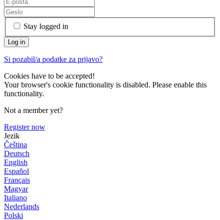
Stay logged in
Si pozabil/a podatke za prijavo?
Cookies have to be accepted!
Your browser's cookie functionality is disabled. Please enable this
functionality.
Not a member yet?
Register now
Jezik
Čeština
Deutsch
English
Español
Français
Magyar
Italiano
Nederlands
Polski