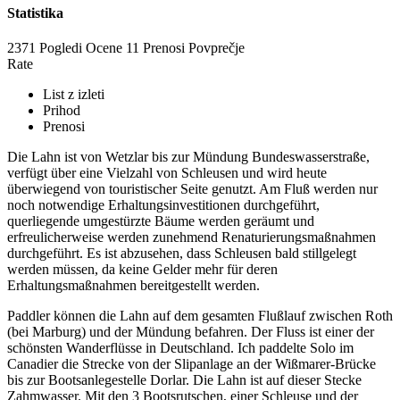
Statistika
2371 Pogledi
Ocene
11 Prenosi
Povprečje
Rate
List z izleti
Prihod
Prenosi
Die Lahn ist von Wetzlar bis zur Mündung Bundeswasserstraße,
verfügt über eine Vielzahl von Schleusen und wird heute
überwiegend von touristischer Seite genutzt. Am Fluß werden nur
noch notwendige Erhaltungsinvestitionen durchgeführt,
querliegende umgestürzte Bäume werden geräumt und
erfreulicherweise werden zunehmend Renaturierungsmaßnahmen
durchgeführt. Es ist abzusehen, dass Schleusen bald stillgelegt
werden müssen, da keine Gelder mehr für deren
Erhaltungsmaßnahmen bereitgestellt werden.
Paddler können die Lahn auf dem gesamten Flußlauf zwischen Roth
(bei Marburg) und der Mündung befahren. Der Fluss ist einer der
schönsten Wanderflüsse in Deutschland. Ich paddelte Solo im
Canadier die Strecke von der Slipanlage an der Wißmarer-Brücke
bis zur Bootsanlegestelle Dorlar. Die Lahn ist auf dieser Stecke
Zahmwasser. Mit den 3 Bootsrutschen, einer Schleuse und der