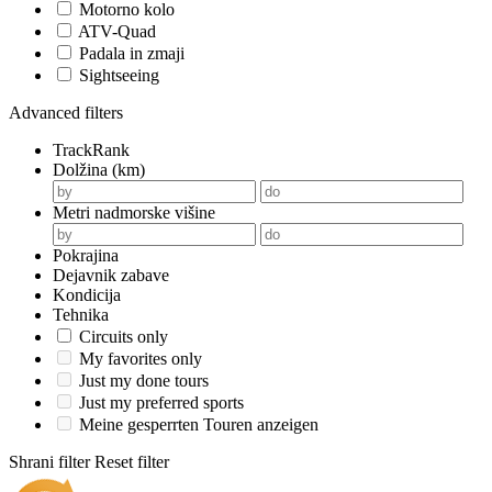
Motorno kolo
ATV-Quad
Padala in zmaji
Sightseeing
Advanced filters
TrackRank
Dolžina (km)
Metri nadmorske višine
Pokrajina
Dejavnik zabave
Kondicija
Tehnika
Circuits only
My favorites only
Just my done tours
Just my preferred sports
Meine gesperrten Touren anzeigen
Shrani filter
Reset filter