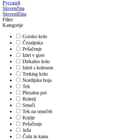
Русский
Slovenčina
Slovenščina
Filter
Kategorije
Gorsko kolo
Čezalpska
Pešačenje
Izlet v gore
Dirkalno kolo
Izleti s kolesom
Treking kolo
Nordijska hoja
Tek
Plezalna pot
Rolerji
Smuči
Tek na smučeh
Krplje
Pešačenje
Ježa
Čoln in kanu