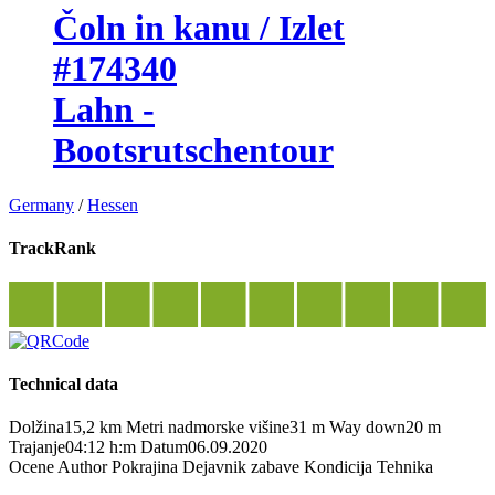
Čoln in kanu / Izlet
#174340
Lahn -
Bootsrutschentour
Germany
/
Hessen
TrackRank
Technical data
Dolžina
15,2 km
Metri nadmorske višine
31 m
Way down
20 m
Trajanje
04:12 h:m
Datum
06.09.2020
Ocene
Author
Pokrajina
Dejavnik zabave
Kondicija
Tehnika