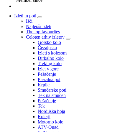
Member since
Izleti in poti
Išči
Najlepši izleti
The top favourites
Celoten arhiv izletov
Gorsko kolo
Čezalpska
Izleti s kolesom
Dirkalno kolo
Treking kolo
Izlet v gore
Pešačenje
Plezalna pot
Krplje
Smučarske poti
Tek na smučeh
Pešačenje
Tek
Nordijska hoja
Rolerji
Motorno kolo
ATV-Quad