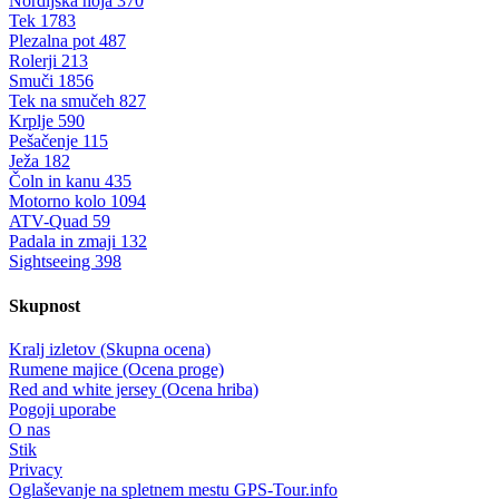
Nordijska hoja
370
Tek
1783
Plezalna pot
487
Rolerji
213
Smuči
1856
Tek na smučeh
827
Krplje
590
Pešačenje
115
Ježa
182
Čoln in kanu
435
Motorno kolo
1094
ATV-Quad
59
Padala in zmaji
132
Sightseeing
398
Skupnost
Kralj izletov (Skupna ocena)
Rumene majice (Ocena proge)
Red and white jersey (Ocena hriba)
Pogoji uporabe
O nas
Stik
Privacy
Oglaševanje na spletnem mestu GPS-Tour.info