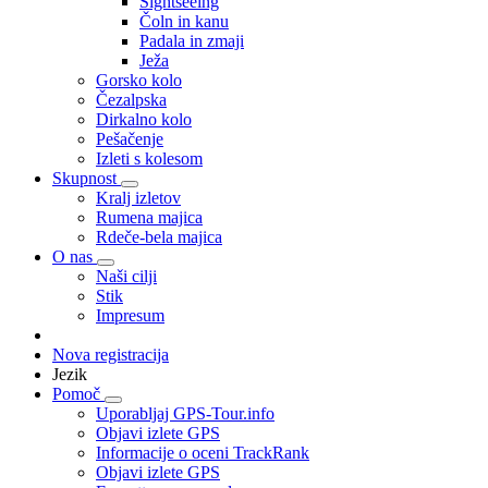
Sightseeing
Čoln in kanu
Padala in zmaji
Ježa
Gorsko kolo
Čezalpska
Dirkalno kolo
Pešačenje
Izleti s kolesom
Skupnost
Kralj izletov
Rumena majica
Rdeče-bela majica
O nas
Naši cilji
Stik
Impresum
Nova registracija
Jezik
Pomoč
Uporabljaj GPS-Tour.info
Objavi izlete GPS
Informacije o oceni TrackRank
Objavi izlete GPS