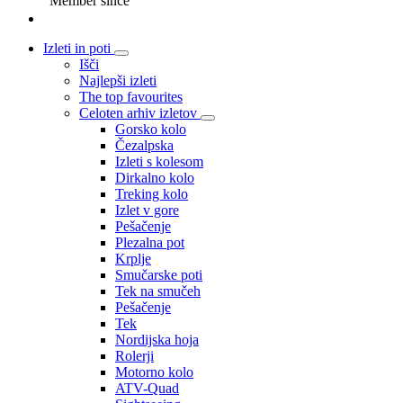
Member since
Izleti in poti
Išči
Najlepši izleti
The top favourites
Celoten arhiv izletov
Gorsko kolo
Čezalpska
Izleti s kolesom
Dirkalno kolo
Treking kolo
Izlet v gore
Pešačenje
Plezalna pot
Krplje
Smučarske poti
Tek na smučeh
Pešačenje
Tek
Nordijska hoja
Rolerji
Motorno kolo
ATV-Quad