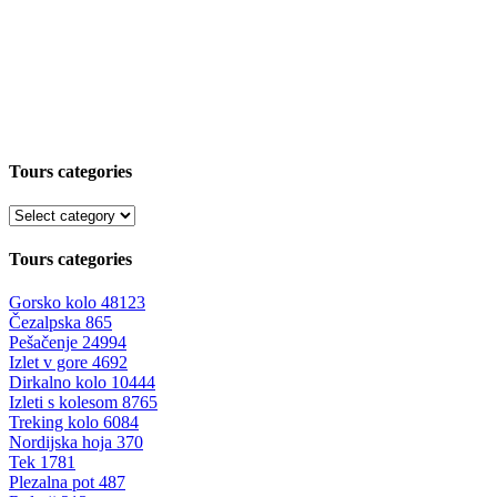
Tours categories
Tours categories
Gorsko kolo
48123
Čezalpska
865
Pešačenje
24994
Izlet v gore
4692
Dirkalno kolo
10444
Izleti s kolesom
8765
Treking kolo
6084
Nordijska hoja
370
Tek
1781
Plezalna pot
487