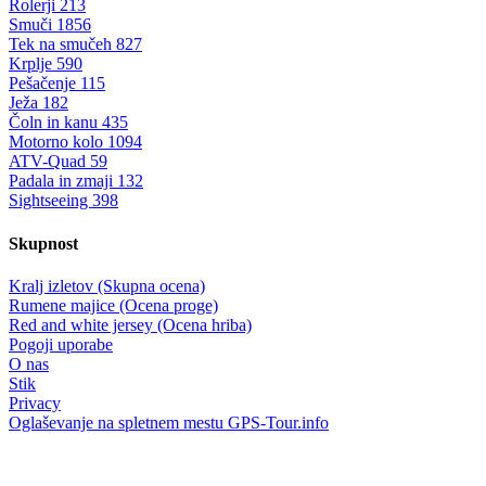
Rolerji
213
Smuči
1856
Tek na smučeh
827
Krplje
590
Pešačenje
115
Ježa
182
Čoln in kanu
435
Motorno kolo
1094
ATV-Quad
59
Padala in zmaji
132
Sightseeing
398
Skupnost
Kralj izletov (Skupna ocena)
Rumene majice (Ocena proge)
Red and white jersey (Ocena hriba)
Pogoji uporabe
O nas
Stik
Privacy
Oglaševanje na spletnem mestu GPS-Tour.info