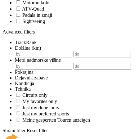
Motorno kolo
ATV-Quad
Padala in zmaji
Sightseeing
Advanced filters
TrackRank
Dolžina (km)
Metri nadmorske višine
Pokrajina
Dejavnik zabave
Kondicija
Tehnika
Circuits only
My favorites only
Just my done tours
Just my preferred sports
Meine gesperrten Touren anzeigen
Shrani filter
Reset filter