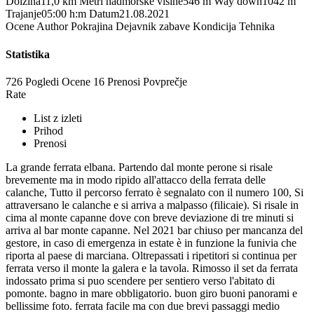
Dolžina
11,0 km
Metri nadmorske višine
546 m
Way down
1042 m
Trajanje
05:00 h:m
Datum
21.08.2021
Ocene
Author
Pokrajina
Dejavnik zabave
Kondicija
Tehnika
Statistika
726 Pogledi
Ocene
16 Prenosi
Povprečje
Rate
List z izleti
Prihod
Prenosi
La grande ferrata elbana. Partendo dal monte perone si risale
brevemente ma in modo ripido all'attacco della ferrata delle
calanche, Tutto il percorso ferrato è segnalato con il numero 100, Si
attraversano le calanche e si arriva a malpasso (filicaie). Si risale in
cima al monte capanne dove con breve deviazione di tre minuti si
arriva al bar monte capanne. Nel 2021 bar chiuso per mancanza del
gestore, in caso di emergenza in estate è in funzione la funivia che
riporta al paese di marciana. Oltrepassati i ripetitori si continua per
ferrata verso il monte la galera e la tavola. Rimosso il set da ferrata
indossato prima si puo scendere per sentiero verso l'abitato di
pomonte. bagno in mare obbligatorio. buon giro buoni panorami e
bellissime foto. ferrata facile ma con due brevi passaggi medio