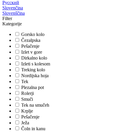
Русский
Slovenčina
Slovenščina
Filter
Kategorije
Gorsko kolo
Čezalpska
Pešačenje
Izlet v gore
Dirkalno kolo
Izleti s kolesom
Treking kolo
Nordijska hoja
Tek
Plezalna pot
Rolerji
Smuči
Tek na smučeh
Krplje
Pešačenje
Ježa
Čoln in kanu