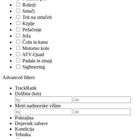
Rolerji
Smuči
Tek na smučeh
Krplje
Pešačenje
Ježa
Čoln in kanu
Motorno kolo
ATV-Quad
Padala in zmaji
Sightseeing
Advanced filters
TrackRank
Dolžina (km)
Metri nadmorske višine
Pokrajina
Dejavnik zabave
Kondicija
Tehnika