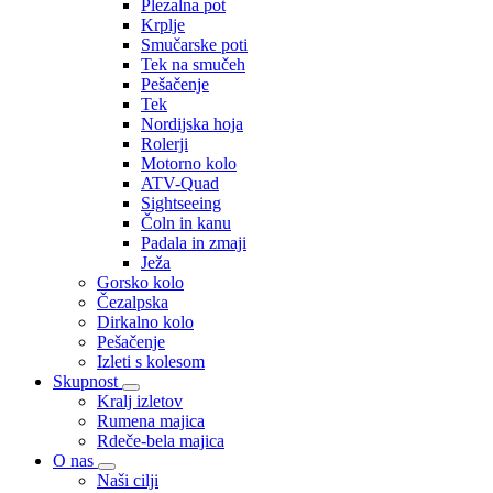
Plezalna pot
Krplje
Smučarske poti
Tek na smučeh
Pešačenje
Tek
Nordijska hoja
Rolerji
Motorno kolo
ATV-Quad
Sightseeing
Čoln in kanu
Padala in zmaji
Ježa
Gorsko kolo
Čezalpska
Dirkalno kolo
Pešačenje
Izleti s kolesom
Skupnost
Kralj izletov
Rumena majica
Rdeče-bela majica
O nas
Naši cilji