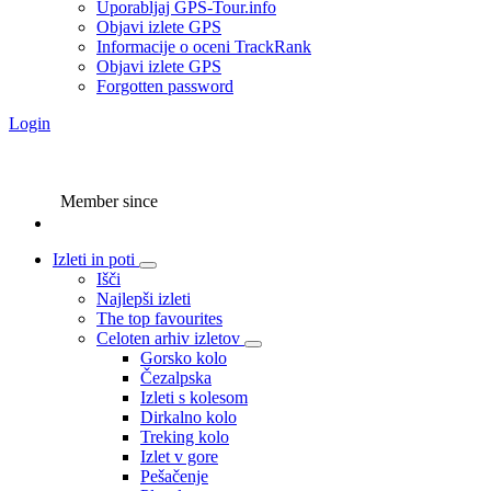
Uporabljaj GPS-Tour.info
Objavi izlete GPS
Informacije o oceni TrackRank
Objavi izlete GPS
Forgotten password
Login
Member since
Izleti in poti
Išči
Najlepši izleti
The top favourites
Celoten arhiv izletov
Gorsko kolo
Čezalpska
Izleti s kolesom
Dirkalno kolo
Treking kolo
Izlet v gore
Pešačenje