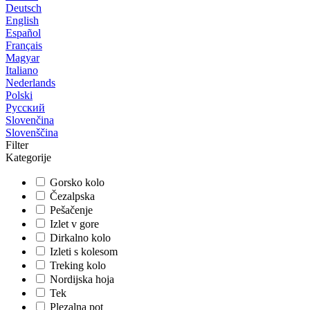
Deutsch
English
Español
Français
Magyar
Italiano
Nederlands
Polski
Русский
Slovenčina
Slovenščina
Filter
Kategorije
Gorsko kolo
Čezalpska
Pešačenje
Izlet v gore
Dirkalno kolo
Izleti s kolesom
Treking kolo
Nordijska hoja
Tek
Plezalna pot