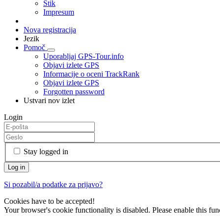
Stik
Impresum
Nova registracija
Jezik
Pomoč
Uporabljaj GPS-Tour.info
Objavi izlete GPS
Informacije o oceni TrackRank
Objavi izlete GPS
Forgotten password
Ustvari nov izlet
Login
Stay logged in
Si pozabil/a podatke za prijavo?
Cookies have to be accepted!
Your browser's cookie functionality is disabled. Please enable this func