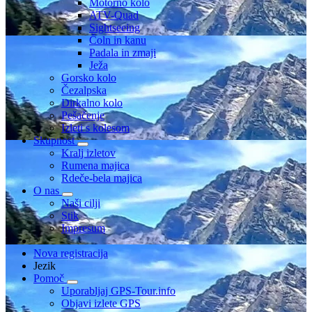
Motorno kolo
ATV-Quad
Sightseeing
Čoln in kanu
Padala in zmaji
Ježa
Gorsko kolo
Čezalpska
Dirkalno kolo
Pešačenje
Izleti s kolesom
Skupnost
Kralj izletov
Rumena majica
Rdeče-bela majica
O nas
Naši cilji
Stik
Impresum
Nova registracija
Jezik
Pomoč
Uporabljaj GPS-Tour.info
Objavi izlete GPS