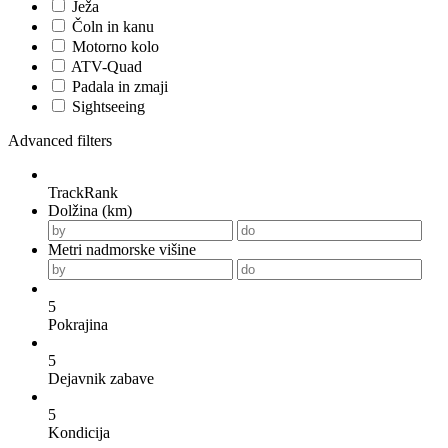
Ježa
Čoln in kanu
Motorno kolo
ATV-Quad
Padala in zmaji
Sightseeing
Advanced filters
TrackRank
Dolžina (km)
Metri nadmorske višine
5
Pokrajina
5
Dejavnik zabave
5
Kondicija