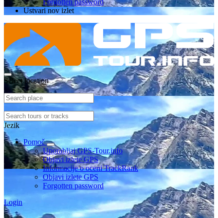
Forgotten password
Ustvari nov izlet
Select location
Jezik
Pomoč
Uporabljaj GPS-Tour.info
Objavi izlete GPS
Informacije o oceni TrackRank
Objavi izlete GPS
Forgotten password
Login