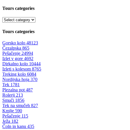
Tours categories
Tours categories
Gorsko kolo
48123
Čezalpska
865
Pešačenje
24994
Izlet v gore
4692
Dirkalno kolo
10444
Izleti s kolesom
8765
Treking kolo
6084
Nordijska hoja
370
Tek
1781
Plezalna pot
487
Rolerji
213
Smuči
1856
Tek na smučeh
827
Krplje
590
Pešačenje
115
Ježa
182
Čoln in kanu
435