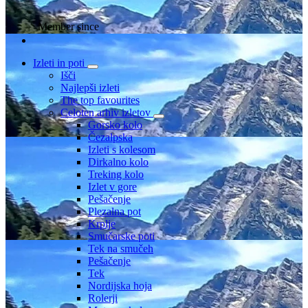
Member since
Izleti in poti
Išči
Najlepši izleti
The top favourites
Celoten arhiv izletov
Gorsko kolo
Čezalpska
Izleti s kolesom
Dirkalno kolo
Treking kolo
Izlet v gore
Pešačenje
Plezalna pot
Krplje
Smučarske poti
Tek na smučeh
Pešačenje
Tek
Nordijska hoja
Rolerji