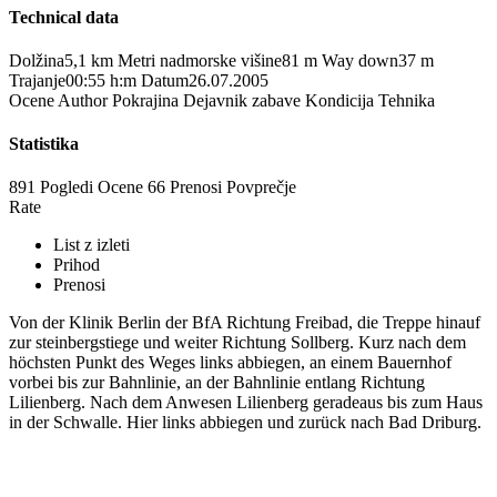
Technical data
Dolžina
5,1 km
Metri nadmorske višine
81 m
Way down
37 m
Trajanje
00:55 h:m
Datum
26.07.2005
Ocene
Author
Pokrajina
Dejavnik zabave
Kondicija
Tehnika
Statistika
891 Pogledi
Ocene
66 Prenosi
Povprečje
Rate
List z izleti
Prihod
Prenosi
Von der Klinik Berlin der BfA Richtung Freibad, die Treppe hinauf
zur steinbergstiege und weiter Richtung Sollberg. Kurz nach dem
höchsten Punkt des Weges links abbiegen, an einem Bauernhof
vorbei bis zur Bahnlinie, an der Bahnlinie entlang Richtung
Lilienberg. Nach dem Anwesen Lilienberg geradeaus bis zum Haus
in der Schwalle. Hier links abbiegen und zurück nach Bad Driburg.