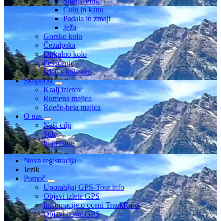
Sightseeing
Čoln in kanu
Padala in zmaji
Ježa
Gorsko kolo
Čezalpska
Dirkalno kolo
Pešačenje
Izleti s kolesom
Skupnost
Kralj izletov
Rumena majica
Rdeče-bela majica
O nas
Naši cilji
Stik
Impresum
Nova registracija
Jezik
Pomoč
Uporabljaj GPS-Tour.info
Objavi izlete GPS
Informacije o oceni TrackRank
Objavi izlete GPS