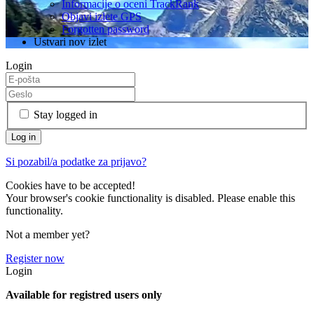
Informacije o oceni TrackRank
Objavi izlete GPS
Forgotten password
Ustvari nov izlet
Login
Stay logged in
Si pozabil/a podatke za prijavo?
Cookies have to be accepted!
Your browser's cookie functionality is disabled. Please enable this
functionality.
Not a member yet?
Register now
Login
Available for registred users only