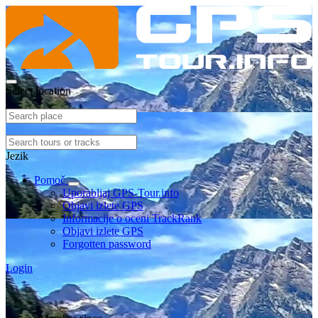
Select location
Jezik
Pomoč
Uporabljaj GPS-Tour.info
Objavi izlete GPS
Informacije o oceni TrackRank
Objavi izlete GPS
Forgotten password
Login