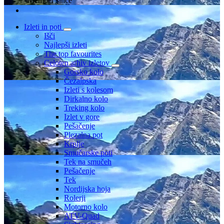
Member since
Izleti in poti
Išči
Najlepši izleti
The top favourites
Celoten arhiv izletov
Gorsko kolo
Čezalpska
Izleti s kolesom
Dirkalno kolo
Treking kolo
Izlet v gore
Pešačenje
Plezalna pot
Krplje
Smučarske poti
Tek na smučeh
Pešačenje
Tek
Nordijska hoja
Rolerji
Motorno kolo
ATV-Quad