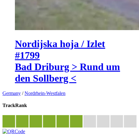
Nordijska hoja / Izlet
#1799
Bad Driburg > Rund um
den Sollberg <
Germany
/
Nordrhein-Westfalen
TrackRank