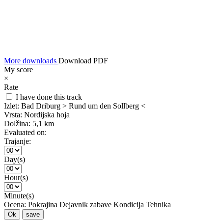
More downloads
Download PDF
My score
×
Rate
I have done this track
Izlet:
Bad Driburg > Rund um den Sollberg <
Vrsta:
Nordijska hoja
Dolžina:
5,1 km
Evaluated on:
Trajanje:
Day(s)
Hour(s)
Minute(s)
Ocena:
Pokrajina
Dejavnik zabave
Kondicija
Tehnika
Ok
save