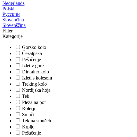
Nederlands
Polski
Русский
Slovenčina
Slovenščina
Filter
Kategorije
Gorsko kolo
Čezalpska
Pešačenje
Izlet v gore
Dirkalno kolo
Izleti s kolesom
Treking kolo
Nordijska hoja
Tek
Plezalna pot
Rolerji
Smuči
Tek na smučeh
Krplje
Pešačenje