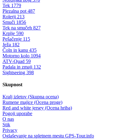
Tek
1779
Plezalna pot
487
Rolerji
213
Smuči
1856
Tek na smučeh
827
Krplje
590
Pešačenje
115
Ježa
182
Čoln in kanu
435
Motorno kolo
1094
ATV-Quad
59
Padala in zmaji
132
Sightseeing
398
Skupnost
Kralj izletov (Skupna ocena)
Rumene majice (Ocena proge)
Red and white jersey (Ocena hriba)
Pogoji uporabe
O nas
Stik
Privacy
Oglaševanje na spletnem mestu GPS-Tour.info