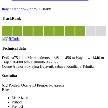
Italy
/
Trentino-Südtirol
/
Eisaktal
TrackRank
Technical data
Dolžina
75,1 km
Metri nadmorske višine
1456 m
Way down
1440 m
Trajanje
04:00 h:m
Datum
06.06.2022
Ocene
Author
Pokrajina
Dejavnik zabave
Kondicija
Tehnika
Statistika
612 Pogledi
Ocene
13 Prenosi
Povprečje
Rate
List z izleti
Prihod
Prenosi