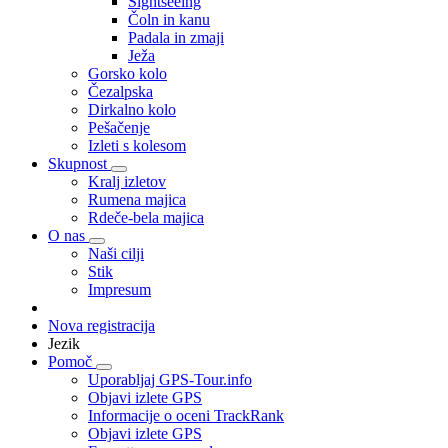
Sightseeing
Čoln in kanu
Padala in zmaji
Ježa
Gorsko kolo
Čezalpska
Dirkalno kolo
Pešačenje
Izleti s kolesom
Skupnost
Kralj izletov
Rumena majica
Rdeče-bela majica
O nas
Naši cilji
Stik
Impresum
Nova registracija
Jezik
Pomoč
Uporabljaj GPS-Tour.info
Objavi izlete GPS
Informacije o oceni TrackRank
Objavi izlete GPS