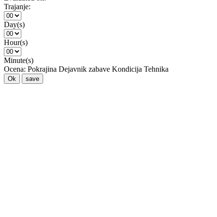
Trajanje:
Day(s)
Hour(s)
Minute(s)
Ocena:
Pokrajina
Dejavnik zabave
Kondicija
Tehnika
Ok
save