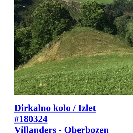
Dirkalno kolo / Izlet
#180324
Villanders - Oberbozen