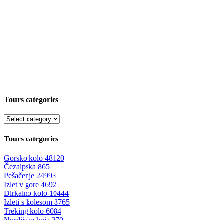
Tours categories
Tours categories
Gorsko kolo
48120
Čezalpska
865
Pešačenje
24993
Izlet v gore
4692
Dirkalno kolo
10444
Izleti s kolesom
8765
Treking kolo
6084
Nordijska hoja
370