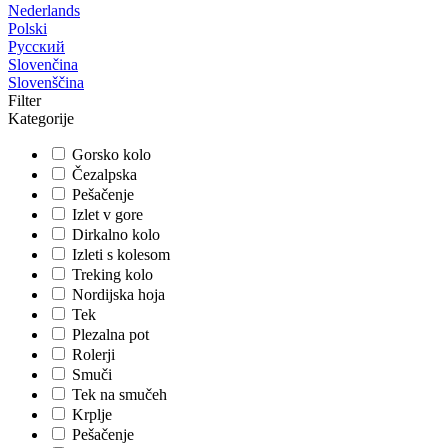
Nederlands
Polski
Русский
Slovenčina
Slovenščina
Filter
Kategorije
Gorsko kolo
Čezalpska
Pešačenje
Izlet v gore
Dirkalno kolo
Izleti s kolesom
Treking kolo
Nordijska hoja
Tek
Plezalna pot
Rolerji
Smuči
Tek na smučeh
Krplje
Pešačenje