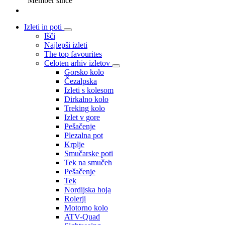
Member since
Izleti in poti
Išči
Najlepši izleti
The top favourites
Celoten arhiv izletov
Gorsko kolo
Čezalpska
Izleti s kolesom
Dirkalno kolo
Treking kolo
Izlet v gore
Pešačenje
Plezalna pot
Krplje
Smučarske poti
Tek na smučeh
Pešačenje
Tek
Nordijska hoja
Rolerji
Motorno kolo
ATV-Quad