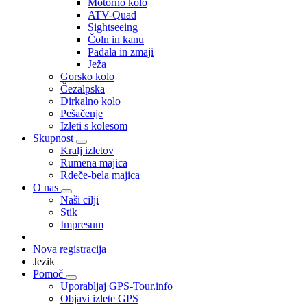
Motorno kolo
ATV-Quad
Sightseeing
Čoln in kanu
Padala in zmaji
Ježa
Gorsko kolo
Čezalpska
Dirkalno kolo
Pešačenje
Izleti s kolesom
Skupnost
Kralj izletov
Rumena majica
Rdeče-bela majica
O nas
Naši cilji
Stik
Impresum
Nova registracija
Jezik
Pomoč
Uporabljaj GPS-Tour.info
Objavi izlete GPS