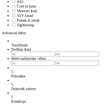
Ježa
Čoln in kanu
Motorno kolo
ATV-Quad
Padala in zmaji
Sightseeing
Advanced filters
TrackRank
Dolžina (km)
Metri nadmorske višine
5
Pokrajina
5
Dejavnik zabave
5
Kondicija