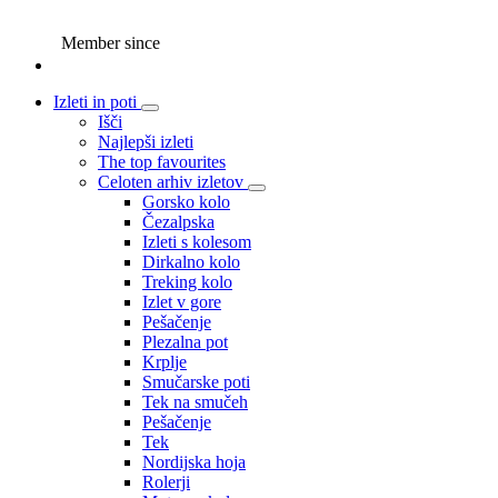
Member since
Izleti in poti
Išči
Najlepši izleti
The top favourites
Celoten arhiv izletov
Gorsko kolo
Čezalpska
Izleti s kolesom
Dirkalno kolo
Treking kolo
Izlet v gore
Pešačenje
Plezalna pot
Krplje
Smučarske poti
Tek na smučeh
Pešačenje
Tek
Nordijska hoja
Rolerji