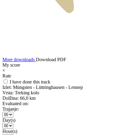
More downloads
Download PDF
My score
×
Rate
I have done this track
Izlet:
Müngsten - Lüttringhausen - Lennep
Vrsta:
Treking kolo
Dolžina:
66,0 km
Evaluated on:
Trajanje:
Day(s)
Hour(s)