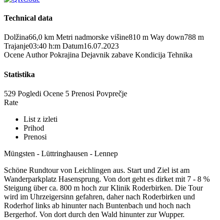
Technical data
Dolžina
66,0 km
Metri nadmorske višine
810 m
Way down
788 m
Trajanje
03:40 h:m
Datum
16.07.2023
Ocene
Author
Pokrajina
Dejavnik zabave
Kondicija
Tehnika
Statistika
529 Pogledi
Ocene
5 Prenosi
Povprečje
Rate
List z izleti
Prihod
Prenosi
Müngsten - Lüttringhausen - Lennep
Schöne Rundtour von Leichlingen aus. Start und Ziel ist am
Wanderparkplatz Hasensprung. Von dort geht es dirket mit 7 - 8 %
Steigung über ca. 800 m hoch zur Klinik Roderbirken. Die Tour
wird im Uhrzeigersinn gefahren, daher nach Roderbirken und
Roderhof links ab hinunter nach Buntenbach und hoch nach
Bergerhof. Von dort durch den Wald hinunter zur Wupper.