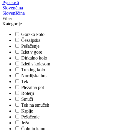
Русский
Slovenčina
Slovenščina
Filter
Kategorije
Gorsko kolo
Čezalpska
Pešačenje
Izlet v gore
Dirkalno kolo
Izleti s kolesom
Treking kolo
Nordijska hoja
Tek
Plezalna pot
Rolerji
Smuči
Tek na smučeh
Krplje
Pešačenje
Ježa
Čoln in kanu