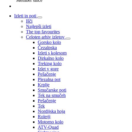
Member since
Izleti in poti
Išči
Najlepši izleti
The top favourites
Celoten arhiv izletov
Gorsko kolo
Čezalpska
Izleti s kolesom
Dirkalno kolo
Treking kolo
Izlet v gore
Pešačenje
Plezalna pot
Krplje
Smučarske poti
Tek na smučeh
Pešačenje
Tek
Nordijska hoja
Rolerji
Motorno kolo
ATV-Quad