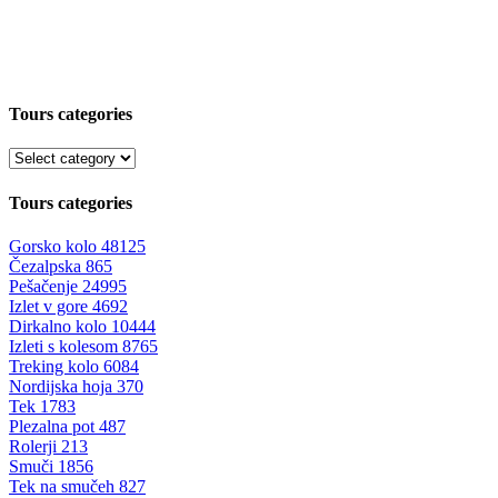
Tours categories
Tours categories
Gorsko kolo
48125
Čezalpska
865
Pešačenje
24995
Izlet v gore
4692
Dirkalno kolo
10444
Izleti s kolesom
8765
Treking kolo
6084
Nordijska hoja
370
Tek
1783
Plezalna pot
487
Rolerji
213
Smuči
1856
Tek na smučeh
827