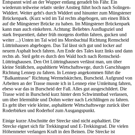
Entspannt wird an der Wupper entlang geradelt bis Fähr. Ein
wiederum teilweise relativ steiler Anstieg führt hoch nach Solingen-
Widdert. Weiter geht's durch Widdert und hinunter zum Müngstener
Brückenpark. (Kurz wird im Tal rechts abgebogen, um einen Blick
auf die Müngstener Brücke zu haben. Im Müngstener Brückenpark
kann man auch einkehren. Achtung: Beliebtes Ausflugsziel und
stark frequentiert, daher früh morgens dorthin fahren, gucken und
weiter ...) Unten im Tal wird ins Morsbachtal Richtung Remscheid
Lüttrinhausen abgebogen. Das Tal lässt sich gut und locker auf
neuem Asphalt hoch fahren. Am Ende des Tales kurz links und dann
rechts ab. Steil geht es durch den Wald hoch nach Remscheid-
Lüttringhausen. Den Ort Lüttringhausen verlässt man, um über
kleine Sträßchen, aspahltierte Wirtschaftswege, durch Garschhagen
Richtung Lennep zu fahren. In Lennep angekommen führt die
"Balkantrasse" Richtung Wermelskirchen, Burscheid. Aufgrund von
Arbeiten an der Trasse musste ich in Lennep eine Umleitung fahren,
ebeso war das in Burscheid der Fall. Alles gut ausgeschildert. Die
Trasse wird in Burscheid kurz hinter dem Schwimmbad verlassen,
um über Irlermühle und Dohm weiter nach Leichlilngen zu fahren.
Es geht über viele kleine, asphaltierte Wirtschaftswege zurück über
Roderbirken und Roderhof zum Ausgangspunkt.
Einige kurze Abschnitte der Strecke sind nicht asphaltiert. Die
Strecke eignet sich für Trekkingrad und E-Trekkingrad. Die vielen
Höhenmeter verlangen Kraft in den Beinen. Die Strecke ist