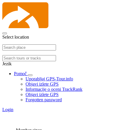
Select location
Jezik
Pomoč
Uporabljaj GPS-Tour.info
Objavi izlete GPS
Informacije o oceni TrackRank
Objavi izlete GPS
Forgotten password
Login