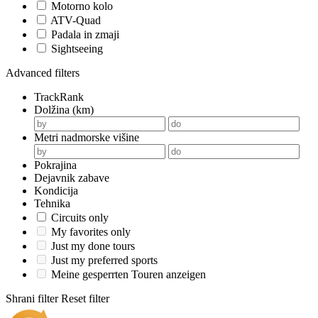
Motorno kolo
ATV-Quad
Padala in zmaji
Sightseeing
Advanced filters
TrackRank
Dolžina (km)
Metri nadmorske višine
Pokrajina
Dejavnik zabave
Kondicija
Tehnika
Circuits only
My favorites only
Just my done tours
Just my preferred sports
Meine gesperrten Touren anzeigen
Shrani filter
Reset filter