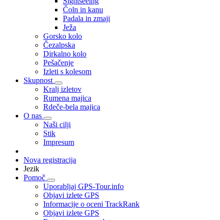
Sightseeing
Čoln in kanu
Padala in zmaji
Ježa
Gorsko kolo
Čezalpska
Dirkalno kolo
Pešačenje
Izleti s kolesom
Skupnost
Kralj izletov
Rumena majica
Rdeče-bela majica
O nas
Naši cilji
Stik
Impresum
Nova registracija
Jezik
Pomoč
Uporabljaj GPS-Tour.info
Objavi izlete GPS
Informacije o oceni TrackRank
Objavi izlete GPS