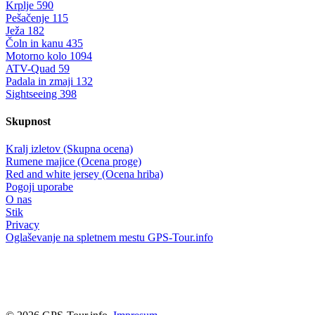
Krplje
590
Pešačenje
115
Ježa
182
Čoln in kanu
435
Motorno kolo
1094
ATV-Quad
59
Padala in zmaji
132
Sightseeing
398
Skupnost
Kralj izletov (Skupna ocena)
Rumene majice (Ocena proge)
Red and white jersey (Ocena hriba)
Pogoji uporabe
O nas
Stik
Privacy
Oglaševanje na spletnem mestu GPS-Tour.info