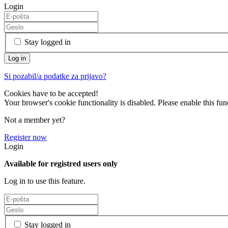
Login
Stay logged in
Si pozabil/a podatke za prijavo?
Cookies have to be accepted!
Your browser's cookie functionality is disabled. Please enable this func
Not a member yet?
Register now
Login
Available for registred users only
Log in to use this feature.
Stay logged in