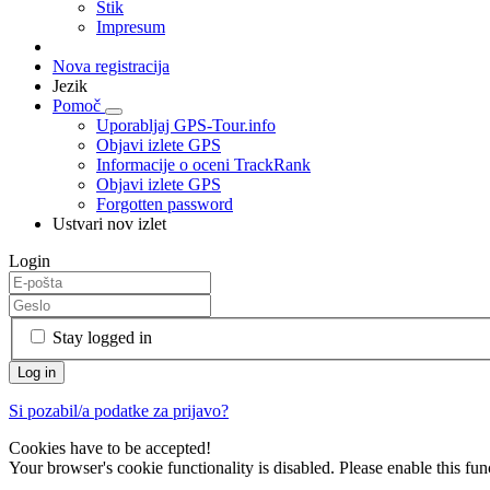
Stik
Impresum
Nova registracija
Jezik
Pomoč
Uporabljaj GPS-Tour.info
Objavi izlete GPS
Informacije o oceni TrackRank
Objavi izlete GPS
Forgotten password
Ustvari nov izlet
Login
Stay logged in
Si pozabil/a podatke za prijavo?
Cookies have to be accepted!
Your browser's cookie functionality is disabled. Please enable this func