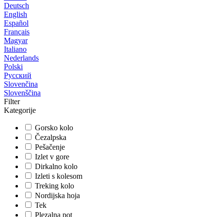
Deutsch
English
Español
Français
Magyar
Italiano
Nederlands
Polski
Русский
Slovenčina
Slovenščina
Filter
Kategorije
Gorsko kolo
Čezalpska
Pešačenje
Izlet v gore
Dirkalno kolo
Izleti s kolesom
Treking kolo
Nordijska hoja
Tek
Plezalna pot