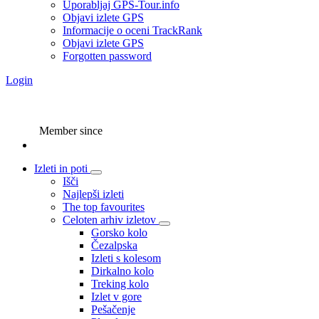
Uporabljaj GPS-Tour.info
Objavi izlete GPS
Informacije o oceni TrackRank
Objavi izlete GPS
Forgotten password
Login
Member since
Izleti in poti
Išči
Najlepši izleti
The top favourites
Celoten arhiv izletov
Gorsko kolo
Čezalpska
Izleti s kolesom
Dirkalno kolo
Treking kolo
Izlet v gore
Pešačenje