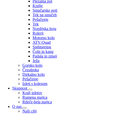
Plezalna pot
Krplje
Smučarske poti
Tek na smučeh
Pešačenje
Tek
Nordijska hoja
Rolerji
Motorno kolo
ATV-Quad
Sightseeing
Čoln in kanu
Padala in zmaji
Ježa
Gorsko kolo
Čezalpska
Dirkalno kolo
Pešačenje
Izleti s kolesom
Skupnost
Kralj izletov
Rumena majica
Rdeče-bela majica
O nas
Naši cilji