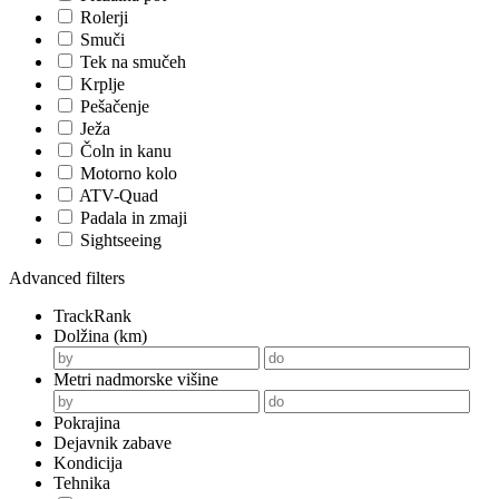
Rolerji
Smuči
Tek na smučeh
Krplje
Pešačenje
Ježa
Čoln in kanu
Motorno kolo
ATV-Quad
Padala in zmaji
Sightseeing
Advanced filters
TrackRank
Dolžina (km)
Metri nadmorske višine
Pokrajina
Dejavnik zabave
Kondicija
Tehnika