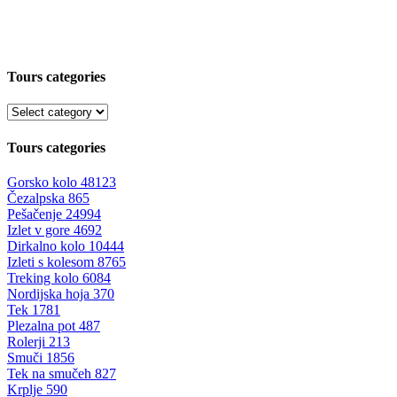
Tours categories
Tours categories
Gorsko kolo
48123
Čezalpska
865
Pešačenje
24994
Izlet v gore
4692
Dirkalno kolo
10444
Izleti s kolesom
8765
Treking kolo
6084
Nordijska hoja
370
Tek
1781
Plezalna pot
487
Rolerji
213
Smuči
1856
Tek na smučeh
827
Krplje
590