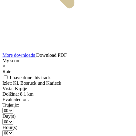
More downloads
Download PDF
My score
×
Rate
I have done this track
Izlet:
Kl. Bosruck und Karleck
Vrsta:
Krplje
Dolžina:
8,1 km
Evaluated on:
Trajanje:
Day(s)
Hour(s)