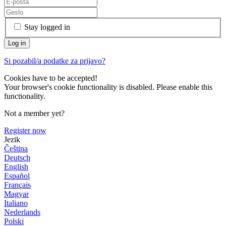
Stay logged in
Si pozabil/a podatke za prijavo?
Cookies have to be accepted!
Your browser's cookie functionality is disabled. Please enable this
functionality.
Not a member yet?
Register now
Jezik
Čeština
Deutsch
English
Español
Français
Magyar
Italiano
Nederlands
Polski