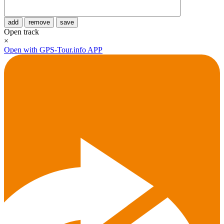
add
remove
save
Open track
×
Open with GPS-Tour.info APP