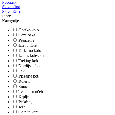
Русский
Slovenčina
Slovenščina
Filter
Kategorije
Gorsko kolo
Čezalpska
Pešačenje
Izlet v gore
Dirkalno kolo
Izleti s kolesom
Treking kolo
Nordijska hoja
Tek
Plezalna pot
Rolerji
Smuči
Tek na smučeh
Krplje
Pešačenje
Ježa
Čoln in kanu