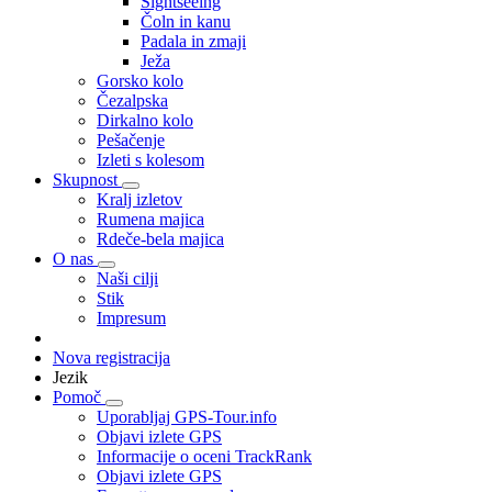
Sightseeing
Čoln in kanu
Padala in zmaji
Ježa
Gorsko kolo
Čezalpska
Dirkalno kolo
Pešačenje
Izleti s kolesom
Skupnost
Kralj izletov
Rumena majica
Rdeče-bela majica
O nas
Naši cilji
Stik
Impresum
Nova registracija
Jezik
Pomoč
Uporabljaj GPS-Tour.info
Objavi izlete GPS
Informacije o oceni TrackRank
Objavi izlete GPS