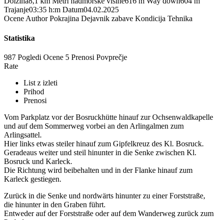
Dolžina
8,1 km
Metri nadmorske višine
616 m
Way down
604 m
Trajanje
03:35 h:m
Datum
04.02.2025
Ocene
Author
Pokrajina
Dejavnik zabave
Kondicija
Tehnika
Statistika
987 Pogledi
Ocene
5 Prenosi
Povprečje
Rate
List z izleti
Prihod
Prenosi
Vom Parkplatz vor der Bosruckhütte hinauf zur Ochsenwaldkapelle
und auf dem Sommerweg vorbei an den Arlingalmen zum
Arlingsattel.
Hier links etwas steiler hinauf zum Gipfelkreuz des Kl. Bosruck.
Geradeaus weiter und steil hinunter in die Senke zwischen Kl.
Bosruck und Karleck.
Die Richtung wird beibehalten und in der Flanke hinauf zum
Karleck gestiegen.
Zurück in die Senke und nordwärts hinunter zu einer Forststraße,
die hinunter in den Graben führt.
Entweder auf der Forststraße oder auf dem Wanderweg zurück zum