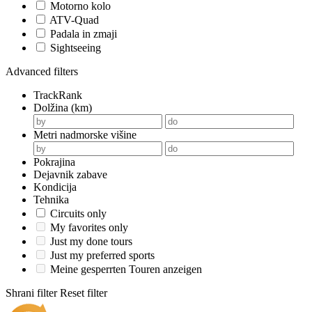
Motorno kolo
ATV-Quad
Padala in zmaji
Sightseeing
Advanced filters
TrackRank
Dolžina (km)
Metri nadmorske višine
Pokrajina
Dejavnik zabave
Kondicija
Tehnika
Circuits only
My favorites only
Just my done tours
Just my preferred sports
Meine gesperrten Touren anzeigen
Shrani filter
Reset filter