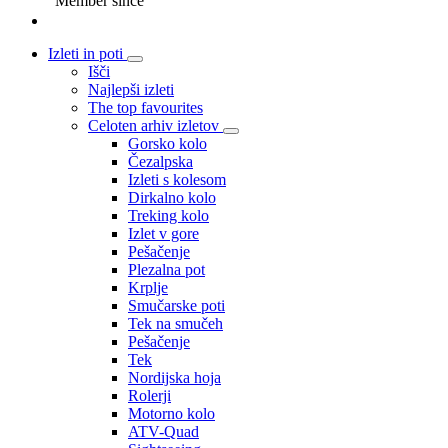
Member since
Izleti in poti
Išči
Najlepši izleti
The top favourites
Celoten arhiv izletov
Gorsko kolo
Čezalpska
Izleti s kolesom
Dirkalno kolo
Treking kolo
Izlet v gore
Pešačenje
Plezalna pot
Krplje
Smučarske poti
Tek na smučeh
Pešačenje
Tek
Nordijska hoja
Rolerji
Motorno kolo
ATV-Quad