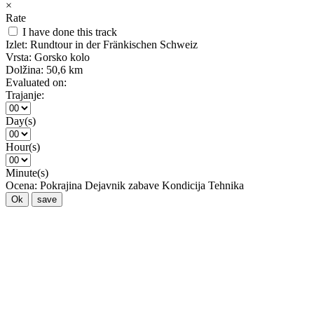
×
Rate
I have done this track
Izlet:
Rundtour in der Fränkischen Schweiz
Vrsta:
Gorsko kolo
Dolžina:
50,6 km
Evaluated on:
Trajanje:
Day(s)
Hour(s)
Minute(s)
Ocena:
Pokrajina
Dejavnik zabave
Kondicija
Tehnika
Ok
save