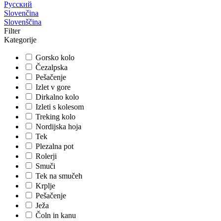
Русский
Slovenčina
Slovenščina
Filter
Kategorije
Gorsko kolo
Čezalpska
Pešačenje
Izlet v gore
Dirkalno kolo
Izleti s kolesom
Treking kolo
Nordijska hoja
Tek
Plezalna pot
Rolerji
Smuči
Tek na smučeh
Krplje
Pešačenje
Ježa
Čoln in kanu