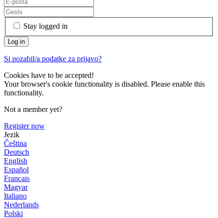
Stay logged in
Si pozabil/a podatke za prijavo?
Cookies have to be accepted!
Your browser's cookie functionality is disabled. Please enable this
functionality.
Not a member yet?
Register now
Jezik
Čeština
Deutsch
English
Español
Français
Magyar
Italiano
Nederlands
Polski