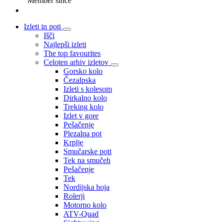
Member since
Izleti in poti
Išči
Najlepši izleti
The top favourites
Celoten arhiv izletov
Gorsko kolo
Čezalpska
Izleti s kolesom
Dirkalno kolo
Treking kolo
Izlet v gore
Pešačenje
Plezalna pot
Krplje
Smučarske poti
Tek na smučeh
Pešačenje
Tek
Nordijska hoja
Rolerji
Motorno kolo
ATV-Quad