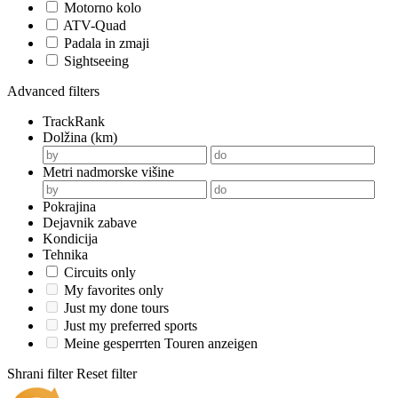
Motorno kolo
ATV-Quad
Padala in zmaji
Sightseeing
Advanced filters
TrackRank
Dolžina (km)
Metri nadmorske višine
Pokrajina
Dejavnik zabave
Kondicija
Tehnika
Circuits only
My favorites only
Just my done tours
Just my preferred sports
Meine gesperrten Touren anzeigen
Shrani filter
Reset filter