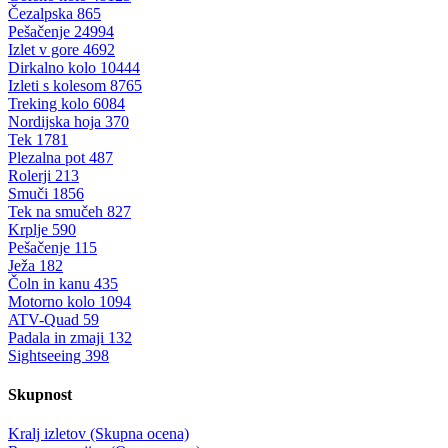
Čezalpska
865
Pešačenje
24994
Izlet v gore
4692
Dirkalno kolo
10444
Izleti s kolesom
8765
Treking kolo
6084
Nordijska hoja
370
Tek
1781
Plezalna pot
487
Rolerji
213
Smuči
1856
Tek na smučeh
827
Krplje
590
Pešačenje
115
Ježa
182
Čoln in kanu
435
Motorno kolo
1094
ATV-Quad
59
Padala in zmaji
132
Sightseeing
398
Skupnost
Kralj izletov (Skupna ocena)