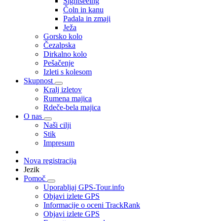
Sightseeing
Čoln in kanu
Padala in zmaji
Ježa
Gorsko kolo
Čezalpska
Dirkalno kolo
Pešačenje
Izleti s kolesom
Skupnost
Kralj izletov
Rumena majica
Rdeče-bela majica
O nas
Naši cilji
Stik
Impresum
Nova registracija
Jezik
Pomoč
Uporabljaj GPS-Tour.info
Objavi izlete GPS
Informacije o oceni TrackRank
Objavi izlete GPS