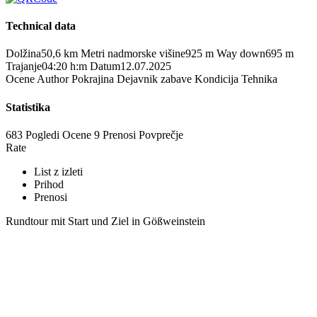
Technical data
Dolžina
50,6 km
Metri nadmorske višine
925 m
Way down
695 m
Trajanje
04:20 h:m
Datum
12.07.2025
Ocene
Author
Pokrajina
Dejavnik zabave
Kondicija
Tehnika
Statistika
683 Pogledi
Ocene
9 Prenosi
Povprečje
Rate
List z izleti
Prihod
Prenosi
Rundtour mit Start und Ziel in Gößweinstein