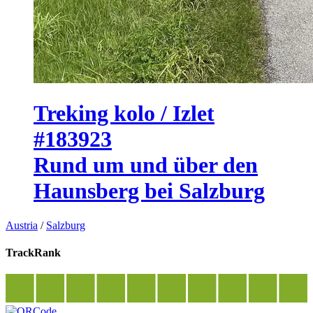
Treking kolo / Izlet
#183923
Rund um und über den
Haunsberg bei Salzburg
Austria
/
Salzburg
TrackRank