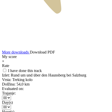
More downloads
Download PDF
My score
×
Rate
I have done this track
Izlet:
Rund um und über den Haunsberg bei Salzburg
Vrsta:
Treking kolo
Dolžina:
54,0 km
Evaluated on:
Trajanje:
Day(s)
Hour(s)