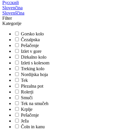
Русский
Slovenčina
Slovenščina
Filter
Kategorije
Gorsko kolo
Čezalpska
Pešačenje
Izlet v gore
Dirkalno kolo
Izleti s kolesom
Treking kolo
Nordijska hoja
Tek
Plezalna pot
Rolerji
Smuči
Tek na smučeh
Krplje
Pešačenje
Ježa
Čoln in kanu