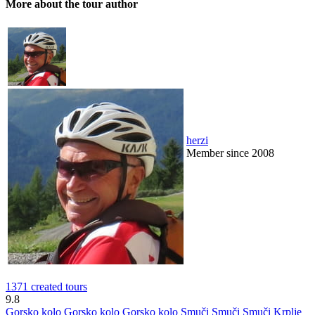
More about the tour author
herzi
Member since 2008
1371 created tours
9.8
Gorsko kolo
Gorsko kolo
Gorsko kolo
Smuči
Smuči
Smuči
Krplje