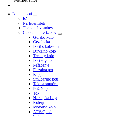
Member since
Izleti in poti
Išči
Najlepši izleti
The top favourites
Celoten arhiv izletov
Gorsko kolo
Čezalpska
Izleti s kolesom
Dirkalno kolo
Treking kolo
Izlet v gore
Pešačenje
Plezalna pot
Krplje
Smučarske poti
Tek na smučeh
Pešačenje
Tek
Nordijska hoja
Rolerji
Motorno kolo
ATV-Quad