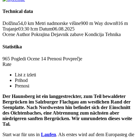
Technical data
Dolžina
54,0 km
Metri nadmorske višine
900 m
Way down
816 m
Trajanje
03:30 h:m
Datum
06.08.2025
Ocene
Author
Pokrajina
Dejavnik zabave
Kondicija
Tehnika
Statistika
965 Pogledi
Ocene
14 Prenosi
Povprečje
Rate
List z izleti
Prihod
Prenosi
Der Haunsberg ist ein langgestreckter, zum Teil bewaldeter
Bergrücken im Salzburger Flachgau am westlichen Rand der
Seenplatte. Nach Nordwesten hin befindet sich der Einschnitt
des Oichtenbaches, eine Abtrennung zum nächsten aber
niedrigeren sanften Bergrücken. Wir umrundeten dieses weite
Tal.
Start war für uns in
Laufen
. Als erstes wird auf dem Europasteg die