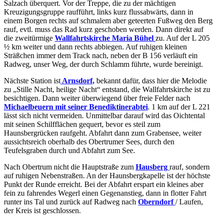
Salzach überquert. Vor der Treppe, die zu der mächtigen
Kreuzigungsgruppe raufführt, links kurz flussabwärts, dann in
einem Borgen rechts auf schmalem aber geteerten Fußweg den Berg
rauf, evtl. muss das Rad kurz geschoben werden. Dann direkt auf
die zweitürmige
Wallfahrtskirche Maria Bühel
zu. Auf der L 205
½ km weiter und dann rechts abbiegen. Auf ruhigen kleinen
Sträßchen immer dem Track nach, neben der B 156 verläuft ein
Radweg, unser Weg, der durch Schlamm führte, wurde bereinigt.
Nächste Station ist
Arnsdorf,
bekannt dafür, dass hier die Melodie
zu „Stille Nacht, heilige Nacht“ entstand, die Wallfahrtskirche ist zu
besichtigen. Dann weiter überwiegend über freie Felder nach
Michaelbeuern mit seiner Benediktinerabtei
. 1 km auf der L 221
lässt sich nicht vermeiden. Unmittelbar darauf wird das Oichtental
mit seinen Schilfflächen gequert, bevor es steil zum
Haunsbergrücken raufgeht. Abfahrt dann zum Grabensee, weiter
aussichtsreich oberhalb des Obertrumer Sees, durch den
Teufelsgraben durch und Abfahrt zum See.
Nach Obertrum nicht die Hauptstraße zum
Hausberg
rauf, sondern
auf ruhigen Nebenstraßen. An der Haunsbergkapelle ist der höchste
Punkt der Runde erreicht. Bei der Abfahrt erspart ein kleines aber
fein zu fahrendes Wegerl einen Gegenanstieg, dann in flotter Fahrt
runter ins Tal und zurück auf Radweg nach
Oberndorf
/ Laufen,
der Kreis ist geschlossen.