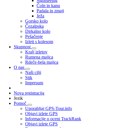
Sightseeing
Čoln in kanu
Padala in zmaji
Ježa
Gorsko kolo
Čezalpska
Dirkalno kolo
Pešačenje
Izleti s kolesom
Skupnost
Kralj izletov
Rumena majica
Rdeče-bela majica
O nas
Naši cilji
Stik
Impresum
Nova registracija
Jezik
Pomoč
Uporabljaj GPS-Tour.info
Objavi izlete GPS
Informacije o oceni TrackRank
Objavi izlete GPS