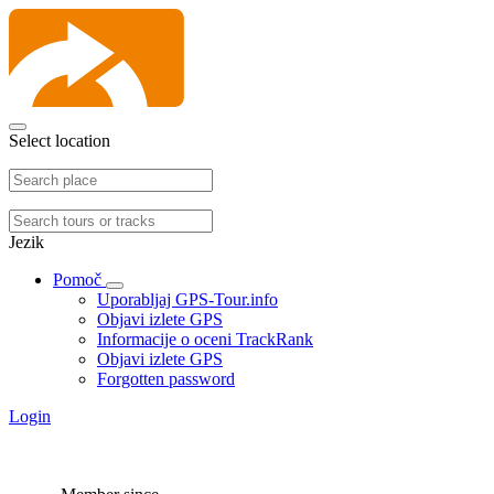
Select location
Jezik
Pomoč
Uporabljaj GPS-Tour.info
Objavi izlete GPS
Informacije o oceni TrackRank
Objavi izlete GPS
Forgotten password
Login