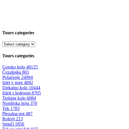
Tours categories
Tours categories
Gorsko kolo
48125
Čezalpska
865
Pešačenje
24994
Izlet v gore
4692
Dirkalno kolo
10444
Izleti s kolesom
8765
Treking kolo
6084
Nordijska hoja
370
Tek
1783
Plezalna pot
487
Rolerji
213
Smuči
1856