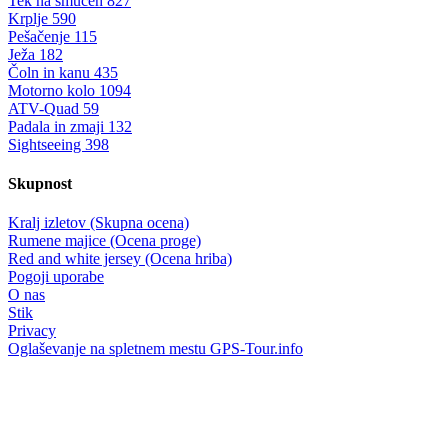
Tek na smučeh
827
Krplje
590
Pešačenje
115
Ježa
182
Čoln in kanu
435
Motorno kolo
1094
ATV-Quad
59
Padala in zmaji
132
Sightseeing
398
Skupnost
Kralj izletov (Skupna ocena)
Rumene majice (Ocena proge)
Red and white jersey (Ocena hriba)
Pogoji uporabe
O nas
Stik
Privacy
Oglaševanje na spletnem mestu GPS-Tour.info