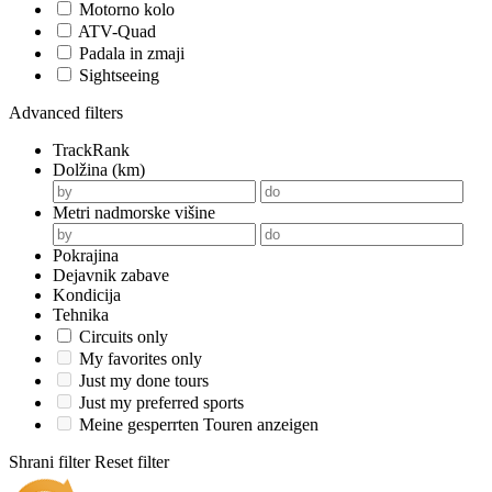
Motorno kolo
ATV-Quad
Padala in zmaji
Sightseeing
Advanced filters
TrackRank
Dolžina (km)
Metri nadmorske višine
Pokrajina
Dejavnik zabave
Kondicija
Tehnika
Circuits only
My favorites only
Just my done tours
Just my preferred sports
Meine gesperrten Touren anzeigen
Shrani filter
Reset filter