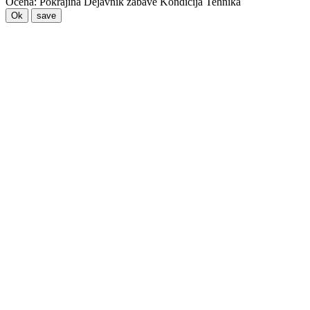
Ocena:
Pokrajina
Dejavnik zabave
Kondicija
Tehnika
Ok
save