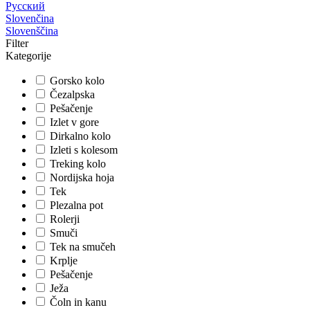
Русский
Slovenčina
Slovenščina
Filter
Kategorije
Gorsko kolo
Čezalpska
Pešačenje
Izlet v gore
Dirkalno kolo
Izleti s kolesom
Treking kolo
Nordijska hoja
Tek
Plezalna pot
Rolerji
Smuči
Tek na smučeh
Krplje
Pešačenje
Ježa
Čoln in kanu