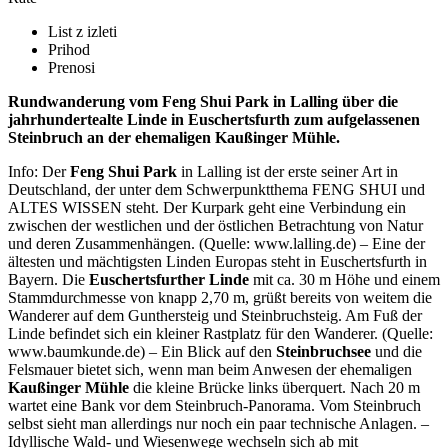
List z izleti
Prihod
Prenosi
Rundwanderung vom Feng Shui Park in Lalling über die
jahrhundertealte Linde in Euschertsfurth zum aufgelassenen
Steinbruch an der ehemaligen Kaußinger Mühle.
Info: Der
Feng Shui Park
in Lalling ist der erste seiner Art in
Deutschland, der unter dem Schwerpunktthema FENG SHUI und
ALTES WISSEN steht. Der Kurpark geht eine Verbindung ein
zwischen der westlichen und der östlichen Betrachtung von Natur
und deren Zusammenhängen. (Quelle: www.lalling.de) – Eine der
ältesten und mächtigsten Linden Europas steht in Euschertsfurth in
Bayern. Die
Euschertsfurther Linde
mit ca. 30 m Höhe und einem
Stammdurchmesse von knapp 2,70 m, grüßt bereits von weitem die
Wanderer auf dem Gunthersteig und Steinbruchsteig. Am Fuß der
Linde befindet sich ein kleiner Rastplatz für den Wanderer. (Quelle:
www.baumkunde.de) – Ein Blick auf den
Steinbruchsee
und die
Felsmauer bietet sich, wenn man beim Anwesen der ehemaligen
Kaußinger Mühle
die kleine Brücke links überquert. Nach 20 m
wartet eine Bank vor dem Steinbruch-Panorama. Vom Steinbruch
selbst sieht man allerdings nur noch ein paar technische Anlagen. –
Idyllische Wald- und Wiesenwege wechseln sich ab mit