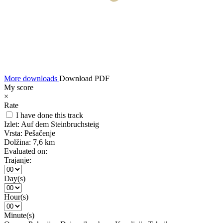
More downloads
Download PDF
My score
×
Rate
I have done this track
Izlet:
Auf dem Steinbruchsteig
Vrsta:
Pešačenje
Dolžina:
7,6 km
Evaluated on:
Trajanje:
Day(s)
Hour(s)
Minute(s)