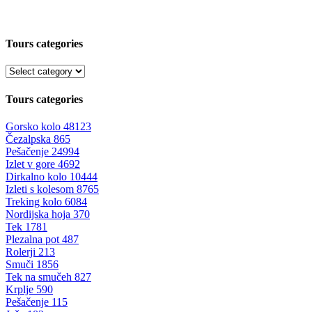
Tours categories
Tours categories
Gorsko kolo
48123
Čezalpska
865
Pešačenje
24994
Izlet v gore
4692
Dirkalno kolo
10444
Izleti s kolesom
8765
Treking kolo
6084
Nordijska hoja
370
Tek
1781
Plezalna pot
487
Rolerji
213
Smuči
1856
Tek na smučeh
827
Krplje
590
Pešačenje
115