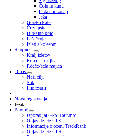
Sightseeing
Čoln in kanu
Padala in zmaji
Ježa
Gorsko kolo
Čezalpska
Dirkalno kolo
Pešačenje
Izleti s kolesom
Skupnost
Kralj izletov
Rumena majica
Rdeče-bela majica
O nas
Naši cilji
Stik
Impresum
Nova registracija
Jezik
Pomoč
Uporabljaj GPS-Tour.info
Objavi izlete GPS
Informacije o oceni TrackRank
Objavi izlete GPS