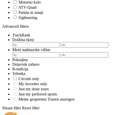
Motorno kolo
ATV-Quad
Padala in zmaji
Sightseeing
Advanced filters
TrackRank
Dolžina (km)
Metri nadmorske višine
Pokrajina
Dejavnik zabave
Kondicija
Tehnika
Circuits only
My favorites only
Just my done tours
Just my preferred sports
Meine gesperrten Touren anzeigen
Shrani filter
Reset filter