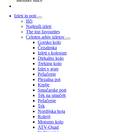
Member since
Izleti in poti
Išči
Najlepši izleti
The top favourites
Celoten arhiv izletov
Gorsko kolo
Čezalpska
Izleti s kolesom
Dirkalno kolo
Treking kolo
Izlet v gore
Pešačenje
Plezalna pot
Krplje
Smučarske poti
Tek na smučeh
Pešačenje
Tek
Nordijska hoja
Rolerji
Motorno kolo
ATV-Quad