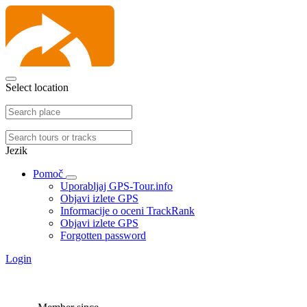
Select location
Jezik
Pomoč
Uporabljaj GPS-Tour.info
Objavi izlete GPS
Informacije o oceni TrackRank
Objavi izlete GPS
Forgotten password
Login