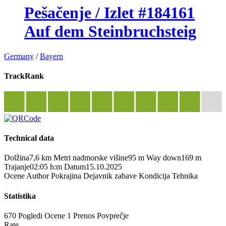
Pešačenje / Izlet #184161
Auf dem Steinbruchsteig
Germany
/
Bayern
TrackRank
Technical data
Dolžina
7,6 km
Metri nadmorske višine
95 m
Way down
169 m
Trajanje
02:05 h:m
Datum
15.10.2025
Ocene
Author
Pokrajina
Dejavnik zabave
Kondicija
Tehnika
Statistika
670 Pogledi
Ocene
1 Prenos
Povprečje
Rate