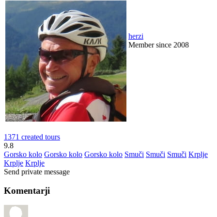
herzi
Member since 2008
1371 created tours
9.8
Gorsko kolo
Gorsko kolo
Gorsko kolo
Smuči
Smuči
Smuči
Krplje
Krplje
Krplje
Send private message
Komentarji