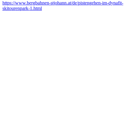
https://www.bergbahnen-stjohann.at/de/pistengehen-im-dynafit-
skitourenpark-1.html