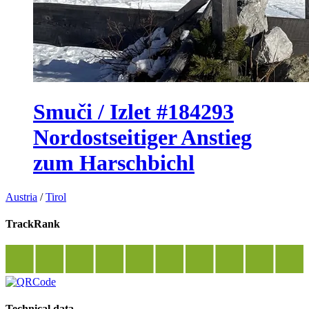
Smuči / Izlet #184293
Nordostseitiger Anstieg
zum Harschbichl
Austria
/
Tirol
TrackRank
Technical data