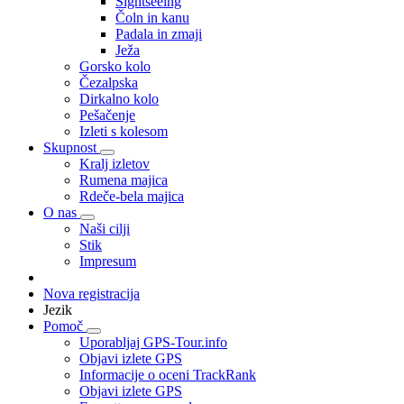
Sightseeing
Čoln in kanu
Padala in zmaji
Ježa
Gorsko kolo
Čezalpska
Dirkalno kolo
Pešačenje
Izleti s kolesom
Skupnost
Kralj izletov
Rumena majica
Rdeče-bela majica
O nas
Naši cilji
Stik
Impresum
Nova registracija
Jezik
Pomoč
Uporabljaj GPS-Tour.info
Objavi izlete GPS
Informacije o oceni TrackRank
Objavi izlete GPS