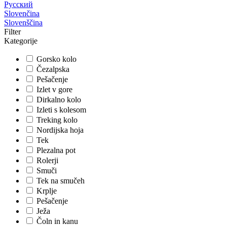
Русский
Slovenčina
Slovenščina
Filter
Kategorije
Gorsko kolo
Čezalpska
Pešačenje
Izlet v gore
Dirkalno kolo
Izleti s kolesom
Treking kolo
Nordijska hoja
Tek
Plezalna pot
Rolerji
Smuči
Tek na smučeh
Krplje
Pešačenje
Ježa
Čoln in kanu