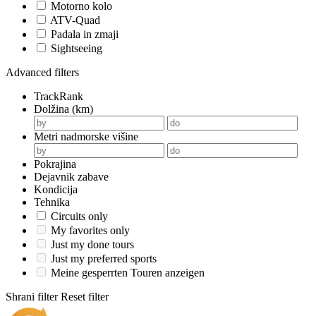
Motorno kolo
ATV-Quad
Padala in zmaji
Sightseeing
Advanced filters
TrackRank
Dolžina (km)
Metri nadmorske višine
Pokrajina
Dejavnik zabave
Kondicija
Tehnika
Circuits only
My favorites only
Just my done tours
Just my preferred sports
Meine gesperrten Touren anzeigen
Shrani filter
Reset filter