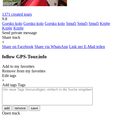
1371 created tours
9.8
Gorsko kolo
Gorsko kolo
Gorsko kolo
Smuči
Smuči
Smuči
Krplje
Krplje
Krplje
Send private message
Share track
×
Share on Facebook
Share via WhatsApp
Link per E-Mail teilen
follow GPS-Tour.info
Add to my favorites
Remove from my favorites
Edit tags
×
Add tags
Tags
add
remove
save
Open track