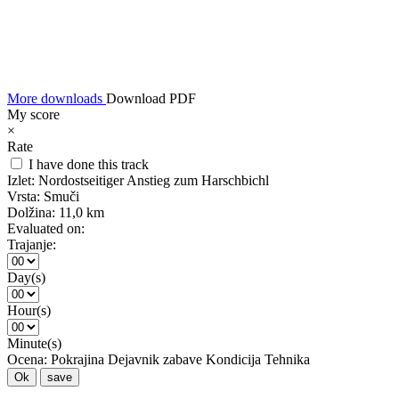
More downloads
Download PDF
My score
×
Rate
I have done this track
Izlet:
Nordostseitiger Anstieg zum Harschbichl
Vrsta:
Smuči
Dolžina:
11,0 km
Evaluated on:
Trajanje:
Day(s)
Hour(s)
Minute(s)
Ocena:
Pokrajina
Dejavnik zabave
Kondicija
Tehnika
Ok
save