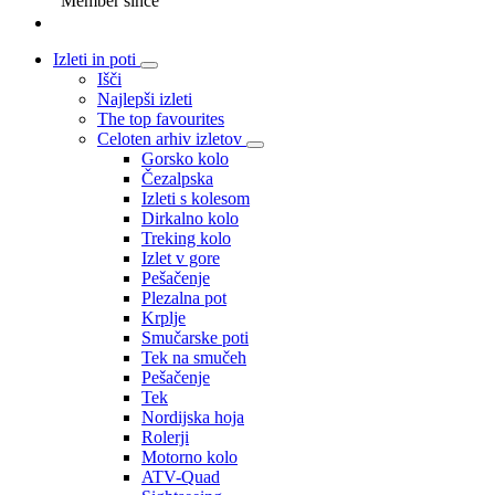
Member since
Izleti in poti
Išči
Najlepši izleti
The top favourites
Celoten arhiv izletov
Gorsko kolo
Čezalpska
Izleti s kolesom
Dirkalno kolo
Treking kolo
Izlet v gore
Pešačenje
Plezalna pot
Krplje
Smučarske poti
Tek na smučeh
Pešačenje
Tek
Nordijska hoja
Rolerji
Motorno kolo
ATV-Quad