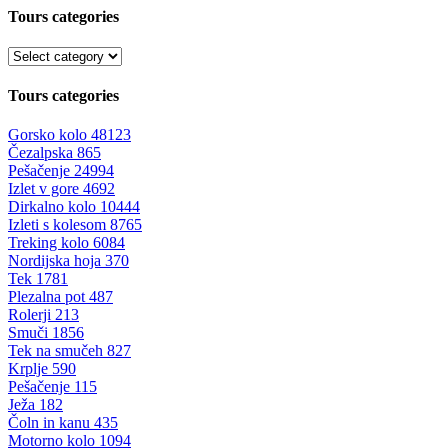
Tours categories
Tours categories
Gorsko kolo
48123
Čezalpska
865
Pešačenje
24994
Izlet v gore
4692
Dirkalno kolo
10444
Izleti s kolesom
8765
Treking kolo
6084
Nordijska hoja
370
Tek
1781
Plezalna pot
487
Rolerji
213
Smuči
1856
Tek na smučeh
827
Krplje
590
Pešačenje
115
Ježa
182
Čoln in kanu
435
Motorno kolo
1094