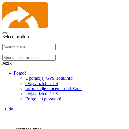
Select location
Jezik
Pomoč
Uporabljaj GPS-Tour.info
Objavi izlete GPS
Informacije o oceni TrackRank
Objavi izlete GPS
Forgotten password
Login