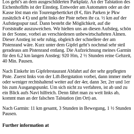
Los geht’s an dem ausgeschilderten Parkplatz. An der Talstation des
Eichenhoflifts ist der Einstieg. Entweder am Automaten oder an der
Kasse löst man ein Tourengeherticket (8 €, fürs Parken je Pkw
zusätzlich 4 €) und geht links der Piste neben ihr ca. ½ km auf der
Aufstiegsspur rauf. Dann besteht die Möglichkeit, auf die
Forststraße auszuweichen. Wir hielten uns an diesen Aufstieg, schön
in der Sonne, vorbei an verschiedenen unbewirtschafteten Almen.
Dieser Anstieg ist sehr ruhig, obgleich der schnellere der am
Pistenrand wäre. Kurz unter dem Gipfel geht’s nochmal sehr steil
geradeaus am Pistenrand entlang. Die Aufzeichnung meines Garmin
für den 6,2 km langen Anstieg: 920 Hm, 2 ½ Stunden reine Gehzeit,
40 Min. Pausen.
Nach Einkehr im Gipfelrestaurant Abfahrt auf der sehr gepflegten
Piste. Zuerst links von der Lift-Bergstation vorbei, dann immer mehr
oder weniger rechtshaltend weiter auf der 4er, dann 3er, 2er und 1er
bis zum Ausgangspunkt. Um sich nicht zu verfahren, ist ab und zu
ein Blick aufs Navi hilfreich. Denn fährt man zu weit links ab,
kommt man an der falschen Talstation (im Ort) an.
Nach Garmin: 11 km gesamt, 3 Stunden in Bewegung, 1 ½ Stunden
Pausen.
Further information at