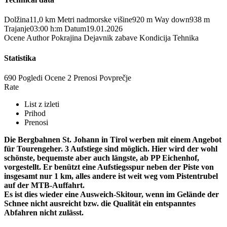
Dolžina
11,0 km
Metri nadmorske višine
920 m
Way down
938 m
Trajanje
03:00 h:m
Datum
19.01.2026
Ocene
Author
Pokrajina
Dejavnik zabave
Kondicija
Tehnika
Statistika
690 Pogledi
Ocene
2 Prenosi
Povprečje
Rate
List z izleti
Prihod
Prenosi
Die Bergbahnen St. Johann in Tirol werben mit einem Angebot
für Tourengeher. 3 Aufstiege sind möglich. Hier wird der wohl
schönste, bequemste aber auch längste, ab PP Eichenhof,
vorgestellt. Er benützt eine Aufstiegsspur neben der Piste von
insgesamt nur 1 km, alles andere ist weit weg vom Pistentrubel
auf der MTB-Auffahrt.
Es ist dies wieder eine Ausweich-Skitour, wenn im Gelände der
Schnee nicht ausreicht bzw. die Qualität ein entspanntes
Abfahren nicht zulässt.