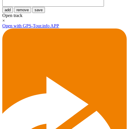
add
remove
save
Open track
×
Open with GPS-Tour.info APP