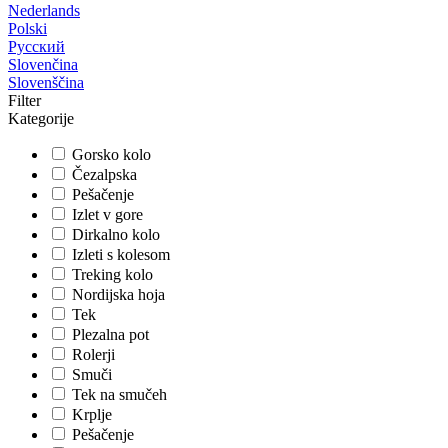
Nederlands
Polski
Русский
Slovenčina
Slovenščina
Filter
Kategorije
Gorsko kolo
Čezalpska
Pešačenje
Izlet v gore
Dirkalno kolo
Izleti s kolesom
Treking kolo
Nordijska hoja
Tek
Plezalna pot
Rolerji
Smuči
Tek na smučeh
Krplje
Pešačenje