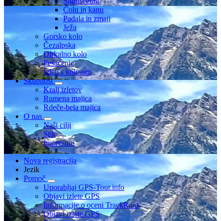
Sightseeing
Čoln in kanu
Padala in zmaji
Ježa
Gorsko kolo
Čezalpska
Dirkalno kolo
Pešačenje
Izleti s kolesom
Skupnost
Kralj izletov
Rumena majica
Rdeče-bela majica
O nas
Naši cilji
Stik
Impresum
Nova registracija
Jezik
Pomoč
Uporabljaj GPS-Tour.info
Objavi izlete GPS
Informacije o oceni TrackRank
Objavi izlete GPS