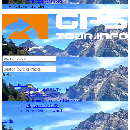
Forgotten password
Ustvari nov izlet
Select location
Jezik
Pomoč
Uporabljaj GPS-Tour.info
Objavi izlete GPS
Informacije o oceni TrackRank
Objavi izlete GPS
Forgotten password
Login