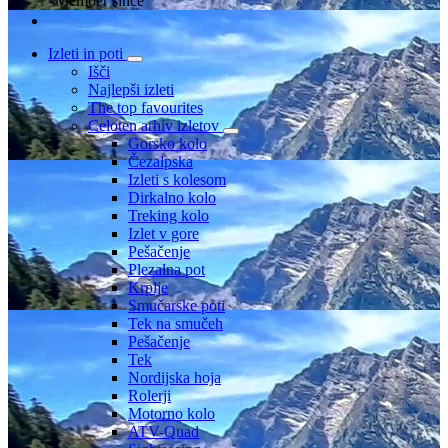
Member since
Izleti in poti
Išči
Najlepši izleti
The top favourites
Celoten arhiv izletov
Gorsko kolo
Čezalpska
Izleti s kolesom
Dirkalno kolo
Treking kolo
Izlet v gore
Pešačenje
Plezalna pot
Krplje
Smučarske poti
Tek na smučeh
Pešačenje
Tek
Nordijska hoja
Rolerji
Motorno kolo
ATV-Quad