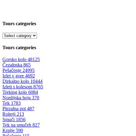
Tours categories
Tours categories
Gorsko kolo
48125
Čezalpska
865
Pešačenje
24995
Izlet v gore
4692
Dirkalno kolo
10444
Izleti s kolesom
8765
Treking kolo
6084
Nordijska hoja
370
Tek
1783
Plezalna pot
487
Rolerji
213
Smuči
1856
Tek na smučeh
827
Krplje
590
Pešačenje
115