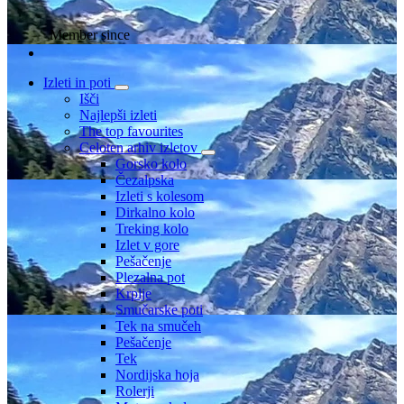
Member since
Izleti in poti
Išči
Najlepši izleti
The top favourites
Celoten arhiv izletov
Gorsko kolo
Čezalpska
Izleti s kolesom
Dirkalno kolo
Treking kolo
Izlet v gore
Pešačenje
Plezalna pot
Krplje
Smučarske poti
Tek na smučeh
Pešačenje
Tek
Nordijska hoja
Rolerji