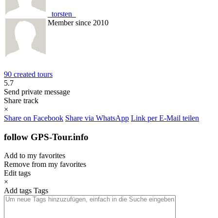
_torsten_
Member since 2010
90 created tours
5.7
Send private message
Share track
×
Share on Facebook
Share via WhatsApp
Link per E-Mail teilen
follow GPS-Tour.info
Add to my favorites
Remove from my favorites
Edit tags
×
Add tags
Tags