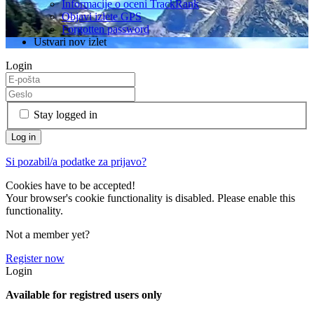
Informacije o oceni TrackRank
Objavi izlete GPS
Forgotten password
Ustvari nov izlet
Login
Stay logged in
Si pozabil/a podatke za prijavo?
Cookies have to be accepted!
Your browser's cookie functionality is disabled. Please enable this
functionality.
Not a member yet?
Register now
Login
Available for registred users only