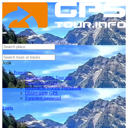
Select location
Jezik
Pomoč
Uporabljaj GPS-Tour.info
Objavi izlete GPS
Informacije o oceni TrackRank
Objavi izlete GPS
Forgotten password
Login