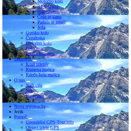
Motorno kolo
ATV-Quad
Sightseeing
Čoln in kanu
Padala in zmaji
Ježa
Gorsko kolo
Čezalpska
Dirkalno kolo
Pešačenje
Izleti s kolesom
Skupnost
Kralj izletov
Rumena majica
Rdeče-bela majica
O nas
Naši cilji
Stik
Impresum
Nova registracija
Jezik
Pomoč
Uporabljaj GPS-Tour.info
Objavi izlete GPS