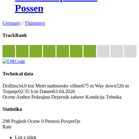
Possen
Germany
/
Thüringen
TrackRank
Technical data
Dolžina
34,0 km
Metri nadmorske višine
675 m
Way down
526 m
Trajanje
02:35 h:m
Datum
03.04.2026
Ocene
Author
Pokrajina
Dejavnik zabave
Kondicija
Tehnika
Statistika
298 Pogledi
Ocene
0 Prenosi
Povprečje
Rate
List z izleti