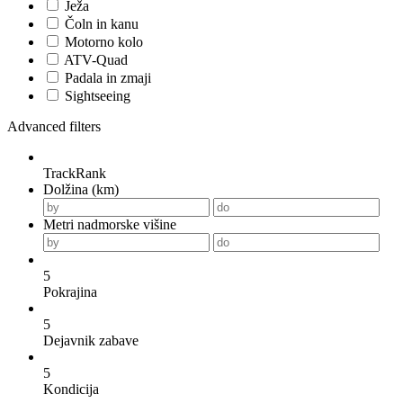
Ježa
Čoln in kanu
Motorno kolo
ATV-Quad
Padala in zmaji
Sightseeing
Advanced filters
TrackRank
Dolžina (km)
Metri nadmorske višine
5
Pokrajina
5
Dejavnik zabave
5
Kondicija