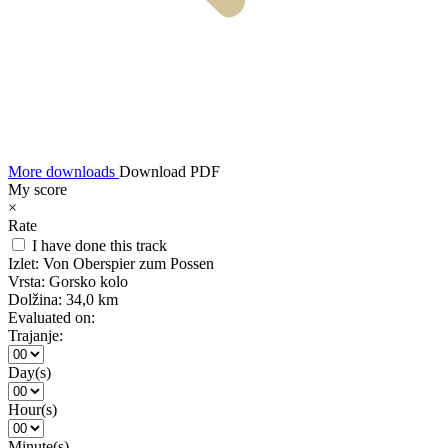
More downloads
Download PDF
My score
×
Rate
I have done this track
Izlet:
Von Oberspier zum Possen
Vrsta:
Gorsko kolo
Dolžina:
34,0 km
Evaluated on:
Trajanje:
Day(s)
Hour(s)
Minute(s)