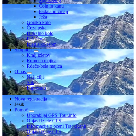
Sightseeing
Čoln in kanu
Padala in zmaji
Ježa
Gorsko kolo
Čezalpska
Dirkalno kolo
Pešačenje
Izleti s kolesom
Skupnost
Kralj izletov
Rumena majica
Rdeče-bela majica
O nas
Naši cilji
Stik
Impresum
Nova registracija
Jezik
Pomoč
Uporabljaj GPS-Tour.info
Objavi izlete GPS
Informacije o oceni TrackRank
Objavi izlete GPS