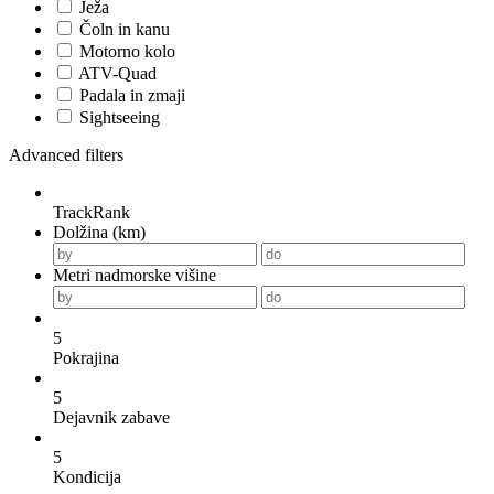
Ježa
Čoln in kanu
Motorno kolo
ATV-Quad
Padala in zmaji
Sightseeing
Advanced filters
TrackRank
Dolžina (km)
Metri nadmorske višine
5
Pokrajina
5
Dejavnik zabave
5
Kondicija