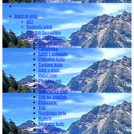
Member since
Izleti in poti
Išči
Najlepši izleti
The top favourites
Celoten arhiv izletov
Gorsko kolo
Čezalpska
Izleti s kolesom
Dirkalno kolo
Treking kolo
Izlet v gore
Pešačenje
Plezalna pot
Krplje
Smučarske poti
Tek na smučeh
Pešačenje
Tek
Nordijska hoja
Rolerji
Motorno kolo
ATV-Quad