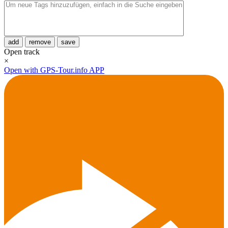
add
remove
save
Open track
×
Open with GPS-Tour.info APP