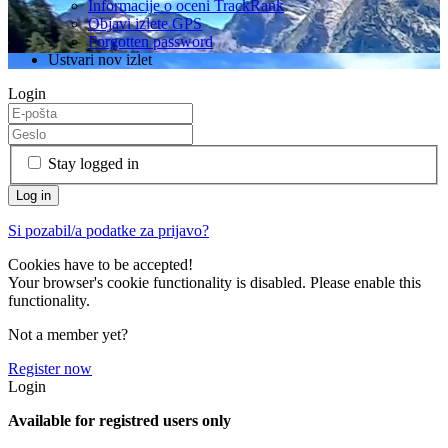
Informacije o oceni TrackRank
Objavi izlete GPS
Forgotten password
Ustvari nov izlet
Login
Stay logged in
Si pozabil/a podatke za prijavo?
Cookies have to be accepted!
Your browser's cookie functionality is disabled. Please enable this
functionality.
Not a member yet?
Register now
Login
Available for registred users only