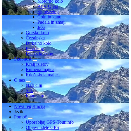
Motorno kolo
ATV-Quad
Sightseeing
Čoln in kanu
Padala in zmaji
Ježa
Gorsko kolo
Čezalpska
Dirkalno kolo
Pešačenje
Izleti s kolesom
Skupnost
Kralj izletov
Rumena majica
Rdeče-bela majica
O nas
Naši cilji
Stik
Impresum
Nova registracija
Jezik
Pomoč
Uporabljaj GPS-Tour.info
Objavi izlete GPS