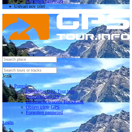
Forgotten password
Ustvari nov izlet
Select location
Jezik
Pomoč
Uporabljaj GPS-Tour.info
Objavi izlete GPS
Informacije o oceni TrackRank
Objavi izlete GPS
Forgotten password
Login