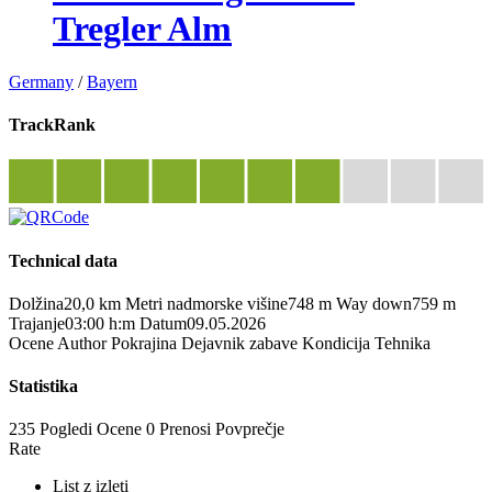
Tregler Alm
Germany
/
Bayern
TrackRank
Technical data
Dolžina
20,0 km
Metri nadmorske višine
748 m
Way down
759 m
Trajanje
03:00 h:m
Datum
09.05.2026
Ocene
Author
Pokrajina
Dejavnik zabave
Kondicija
Tehnika
Statistika
235 Pogledi
Ocene
0 Prenosi
Povprečje
Rate
List z izleti