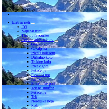
Member since
Izleti in poti
Išči
Najlepši izleti
The top favourites
Celoten arhiv izletov
Gorsko kolo
Čezalpska
Izleti s kolesom
Dirkalno kolo
Treking kolo
Izlet v gore
Pešačenje
Plezalna pot
Krplje
Smučarske poti
Tek na smučeh
Pešačenje
Tek
Nordijska hoja
Rolerji