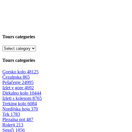
Tours categories
Tours categories
Gorsko kolo
48125
Čezalpska
865
Pešačenje
24995
Izlet v gore
4692
Dirkalno kolo
10444
Izleti s kolesom
8765
Treking kolo
6084
Nordijska hoja
370
Tek
1783
Plezalna pot
487
Rolerji
213
Smuči
1856