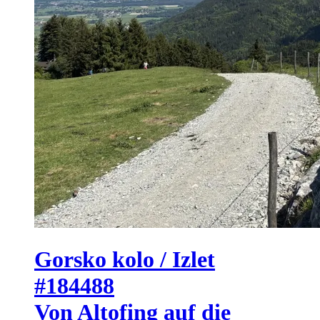
Gorsko kolo / Izlet
#184488
Von Altofing auf die