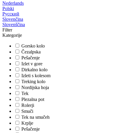
Nederlands
Polski
Русский
Slovenčina
Slovenščina
Filter
Kategorije
Gorsko kolo
Čezalpska
Pešačenje
Izlet v gore
Dirkalno kolo
Izleti s kolesom
Treking kolo
Nordijska hoja
Tek
Plezalna pot
Rolerji
Smuči
Tek na smučeh
Krplje
Pešačenje