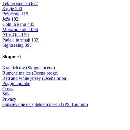
Tek na smučeh
827
Krplje
590
Pešačenje
115
Ježa
182
Čoln in kanu
435
Motorno kolo
1094
ATV-Quad
59
Padala in zmaji
132
Sightseeing
398
Skupnost
Kralj izletov (Skupna ocena)
Rumene majice (Ocena proge)
Red and white jersey (Ocena hriba)
Pogoji uporabe
O nas
Stik
Privacy
Oglaševanje na spletnem mestu GPS-Tour.info