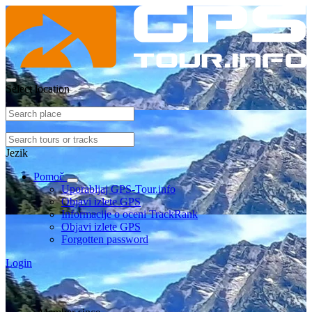
Select location
Jezik
Pomoč
Uporabljaj GPS-Tour.info
Objavi izlete GPS
Informacije o oceni TrackRank
Objavi izlete GPS
Forgotten password
Login