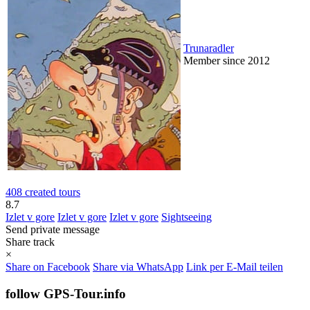
Trunaradler
Member since 2012
408 created tours
8.7
Izlet v gore
Izlet v gore
Izlet v gore
Sightseeing
Send private message
Share track
×
Share on Facebook
Share via WhatsApp
Link per E-Mail teilen
follow GPS-Tour.info