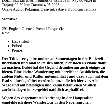
Dolžina
8,5 km
Metri nadmorske višine
58 m
Way down
54 m
Trajanje
02:30 h:m
Datum
14.05.2026
Ocene
Author
Pokrajina
Dejavnik zabave
Kondicija
Tehnika
Statistika
291 Pogledi
Ocene
2 Prenosi
Povprečje
Rate
List z izleti
Prihod
Prenosi
Der Tüttensee gilt besonders an Sonnentagen in der Badezeit
überlaufen und man sollte sich hüten, hier noch Reklame dafür
zu machen. Dabei hat die Gegend drumherum auch einiges zu
bieten. Eine leichte Wanderung mit herrlichen Ausblicken, die
zudem Natur und Kultur miteinschließt und dazu auch mit dem
Rad so durchgeführt werden kann, stelle ich hier vor. Alle
Wege sind auf befestigten und kaum befahrenen Straßen
zurückzulegen im Seegebiet natürlich asphaltfrei.
Wegen des vorgenannten Andrangs in der Hauptsaison
empfehle ich diese Wandertour in den Nebensaisonen.