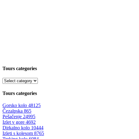
Tours categories
Tours categories
Gorsko kolo
48125
Čezalpska
865
Pešačenje
24995
Izlet v gore
4692
Dirkalno kolo
10444
Izleti s kolesom
8765
Treking kolo
6084