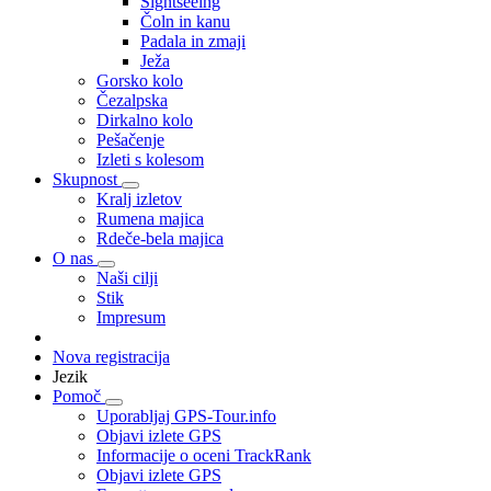
Sightseeing
Čoln in kanu
Padala in zmaji
Ježa
Gorsko kolo
Čezalpska
Dirkalno kolo
Pešačenje
Izleti s kolesom
Skupnost
Kralj izletov
Rumena majica
Rdeče-bela majica
O nas
Naši cilji
Stik
Impresum
Nova registracija
Jezik
Pomoč
Uporabljaj GPS-Tour.info
Objavi izlete GPS
Informacije o oceni TrackRank
Objavi izlete GPS