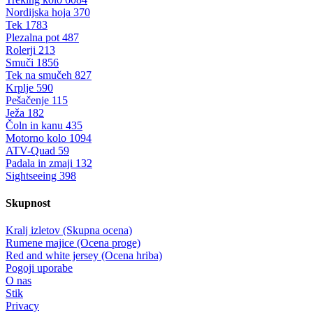
Nordijska hoja
370
Tek
1783
Plezalna pot
487
Rolerji
213
Smuči
1856
Tek na smučeh
827
Krplje
590
Pešačenje
115
Ježa
182
Čoln in kanu
435
Motorno kolo
1094
ATV-Quad
59
Padala in zmaji
132
Sightseeing
398
Skupnost
Kralj izletov (Skupna ocena)
Rumene majice (Ocena proge)
Red and white jersey (Ocena hriba)
Pogoji uporabe
O nas
Stik
Privacy