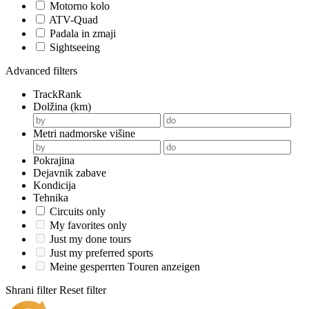
Motorno kolo
ATV-Quad
Padala in zmaji
Sightseeing
Advanced filters
TrackRank
Dolžina (km)
Metri nadmorske višine
Pokrajina
Dejavnik zabave
Kondicija
Tehnika
Circuits only
My favorites only
Just my done tours
Just my preferred sports
Meine gesperrten Touren anzeigen
Shrani filter
Reset filter