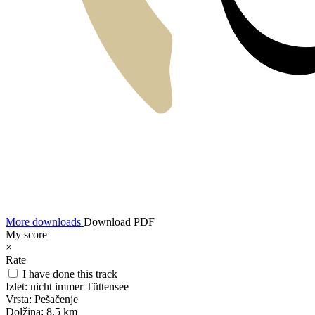
More downloads
Download PDF
My score
×
Rate
I have done this track
Izlet:
nicht immer Tüttensee
Vrsta:
Pešačenje
Dolžina:
8,5 km