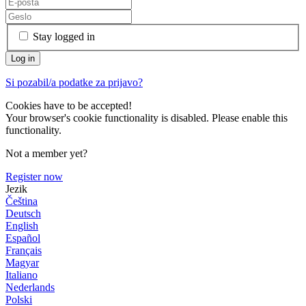
Stay logged in
Si pozabil/a podatke za prijavo?
Cookies have to be accepted!
Your browser's cookie functionality is disabled. Please enable this
functionality.
Not a member yet?
Register now
Jezik
Čeština
Deutsch
English
Español
Français
Magyar
Italiano
Nederlands
Polski