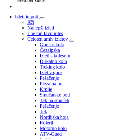
Member since
Izleti in poti
Išči
Najlepši izleti
The top favourites
Celoten arhiv izletov
Gorsko kolo
Čezalpska
Izleti s kolesom
Dirkalno kolo
Treking kolo
Izlet v gore
Pešačenje
Plezalna pot
Krplje
Smučarske poti
Tek na smučeh
Pešačenje
Tek
Nordijska hoja
Rolerji
Motorno kolo
ATV-Quad