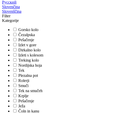
Русский
Slovenčina
Slovenščina
Filter
Kategorije
Gorsko kolo
Čezalpska
Pešačenje
Izlet v gore
Dirkalno kolo
Izleti s kolesom
Treking kolo
Nordijska hoja
Tek
Plezalna pot
Rolerji
Smuči
Tek na smučeh
Krplje
Pešačenje
Ježa
Čoln in kanu