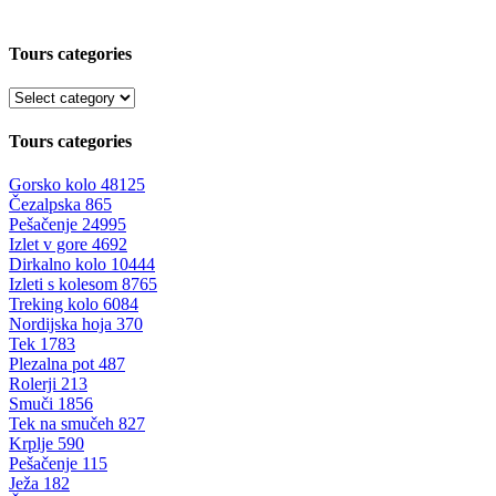
Tours categories
Tours categories
Gorsko kolo
48125
Čezalpska
865
Pešačenje
24995
Izlet v gore
4692
Dirkalno kolo
10444
Izleti s kolesom
8765
Treking kolo
6084
Nordijska hoja
370
Tek
1783
Plezalna pot
487
Rolerji
213
Smuči
1856
Tek na smučeh
827
Krplje
590
Pešačenje
115
Ježa
182