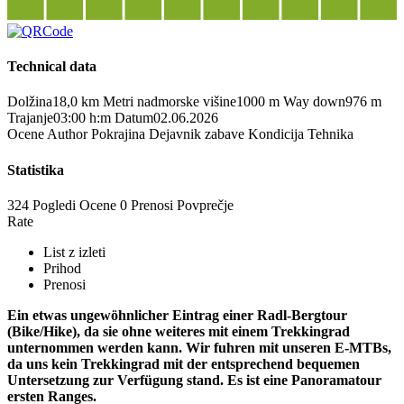
Technical data
Dolžina
18,0 km
Metri nadmorske višine
1000 m
Way down
976 m
Trajanje
03:00 h:m
Datum
02.06.2026
Ocene
Author
Pokrajina
Dejavnik zabave
Kondicija
Tehnika
Statistika
324 Pogledi
Ocene
0 Prenosi
Povprečje
Rate
List z izleti
Prihod
Prenosi
Ein etwas ungewöhnlicher Eintrag einer Radl-Bergtour
(Bike/Hike), da sie ohne weiteres mit einem Trekkingrad
unternommen werden kann. Wir fuhren mit unseren E-MTBs,
da uns kein Trekkingrad mit der entsprechend bequemen
Untersetzung zur Verfügung stand. Es ist eine Panoramatour
ersten Ranges.