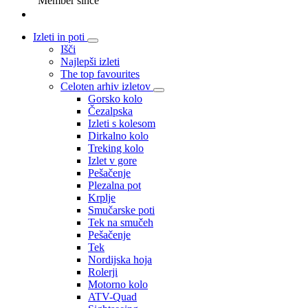
Member since
Izleti in poti
Išči
Najlepši izleti
The top favourites
Celoten arhiv izletov
Gorsko kolo
Čezalpska
Izleti s kolesom
Dirkalno kolo
Treking kolo
Izlet v gore
Pešačenje
Plezalna pot
Krplje
Smučarske poti
Tek na smučeh
Pešačenje
Tek
Nordijska hoja
Rolerji
Motorno kolo
ATV-Quad