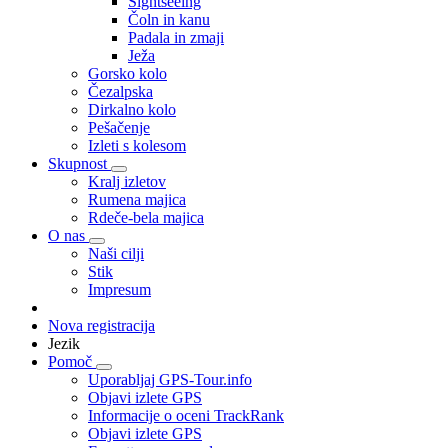
Sightseeing
Čoln in kanu
Padala in zmaji
Ježa
Gorsko kolo
Čezalpska
Dirkalno kolo
Pešačenje
Izleti s kolesom
Skupnost
Kralj izletov
Rumena majica
Rdeče-bela majica
O nas
Naši cilji
Stik
Impresum
Nova registracija
Jezik
Pomoč
Uporabljaj GPS-Tour.info
Objavi izlete GPS
Informacije o oceni TrackRank
Objavi izlete GPS