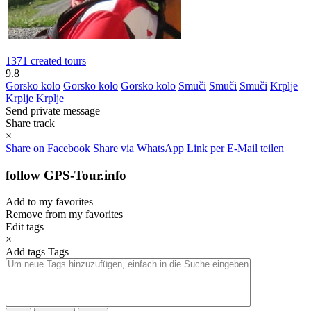
1371 created tours
9.8
Gorsko kolo
Gorsko kolo
Gorsko kolo
Smuči
Smuči
Smuči
Krplje
Krplje
Krplje
Send private message
Share track
×
Share on Facebook
Share via WhatsApp
Link per E-Mail teilen
follow GPS-Tour.info
Add to my favorites
Remove from my favorites
Edit tags
×
Add tags
Tags