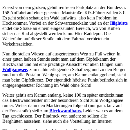
Zuerst von dem großen, gebührenfreien Parkplatz an der Bundesstr.
158 Auffahrt auf einer geteerten Mautstraße. Kfz-Führer zahlen 8 €.
Es geht schön schattig im Wald aufwärts, also kein Problem im
Hochsommer. Vorbei an der Schwarzeneckalm und an der
Illighütte
endet die Straße an einem eingezäunten Bereich, wo von Kühen
sicher das Rad abgestellt werden kann. Hier Raddepot. Die
Weiterfahrt auf dieser Straße mit dem Fahrrad verbietet ein
Verkehrszeichen.
Nun die steilen Wiesen auf ausgetretenem Weg zu Fuß weiter. In
einer guten halben Stunde steht man auf dem Gipfelkamm der
Bleckwand und hat eine prächtige Aussicht vor allen Dingen zum
Wolfgangsee,
zum dahinterliegenden Schafberg und zu den Bergen
rund um die Postalm. Wenig später, am Kamm entlanggehend, steht
man beim Gipfelkreuz. Der eigentlich höchste Punkt befindet sich in
entgegengesetzter Richtung im Wald ohne Sicht!
Weiter geht’s am Kamm entlang, keine 100 m später entdeckt man
das Bleckwandfenster mit der besonderen Sicht zum Wolfgangsee
runter. Weiter dann den Markierungen folgend (nur ganz kurz auf
der Forststraße) steil zum
Bleckwandhaus.
Leider war es an dem
Tag geschlossen. Der Eindruck von außen: so sollten alle
Berghütten aussehen, siehe auch die Vorstellung im Internet.