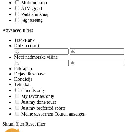
Motorno kolo
ATV-Quad
Padala in zmaji
Sightseeing
Advanced filters
TrackRank
Dolžina (km)
Metri nadmorske višine
Pokrajina
Dejavnik zabave
Kondicija
Tehnika
Circuits only
My favorites only
Just my done tours
Just my preferred sports
Meine gesperrten Touren anzeigen
Shrani filter
Reset filter