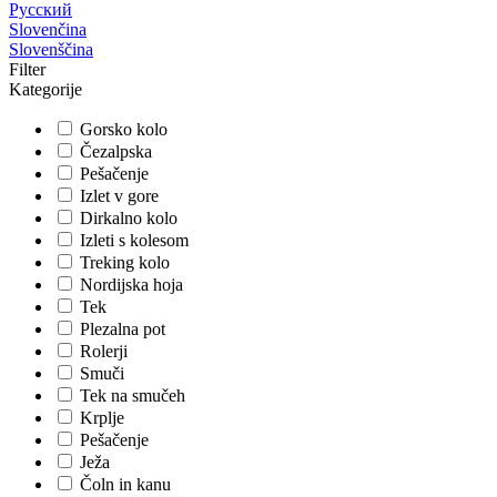
Русский
Slovenčina
Slovenščina
Filter
Kategorije
Gorsko kolo
Čezalpska
Pešačenje
Izlet v gore
Dirkalno kolo
Izleti s kolesom
Treking kolo
Nordijska hoja
Tek
Plezalna pot
Rolerji
Smuči
Tek na smučeh
Krplje
Pešačenje
Ježa
Čoln in kanu