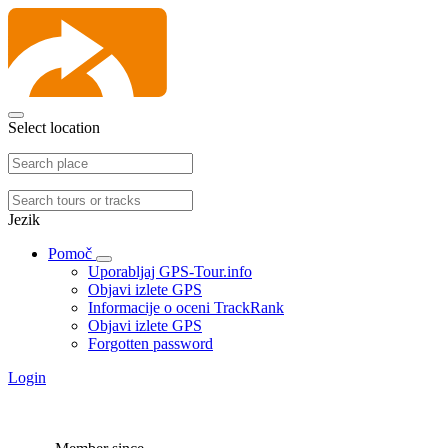
Select location
Jezik
Pomoč
Uporabljaj GPS-Tour.info
Objavi izlete GPS
Informacije o oceni TrackRank
Objavi izlete GPS
Forgotten password
Login