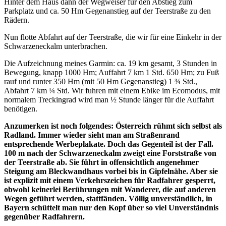
Hinter dem Haus dann der Wegweiser für den Abstieg zum
Parkplatz und ca. 50 Hm Gegenanstieg auf der Teerstraße zu den
Rädern.
Nun flotte Abfahrt auf der Teerstraße, die wir für eine Einkehr in der
Schwarzeneckalm unterbrachen.
Die Aufzeichnung meines Garmin: ca. 19 km gesamt, 3 Stunden in
Bewegung, knapp 1000 Hm; Auffahrt 7 km 1 Std. 650 Hm; zu Fuß
rauf und runter 350 Hm (mit 50 Hm Gegenanstieg) 1 ¾ Std.,
Abfahrt 7 km ¼ Std. Wir fuhren mit einem Ebike im Ecomodus, mit
normalem Treckingrad wird man ½ Stunde länger für die Auffahrt
benötigen.
Anzumerken ist noch folgendes: Österreich rühmt sich selbst als
Radland. Immer wieder sieht man am Straßenrand
entsprechende Werbeplakate. Doch das Gegenteil ist der Fall.
100 m nach der Schwarzeneckalm zweigt eine Forststraße von
der Teerstraße ab. Sie führt in offensichtlich angenehmer
Steigung am Bleckwandhaus vorbei bis in Gipfelnähe. Aber sie
ist explizit mit einem Verkehrszeichen für Radfahrer gesperrt,
obwohl keinerlei Berührungen mit Wanderer, die auf anderen
Wegen geführt werden, stattfänden. Völlig unverständlich, in
Bayern schüttelt man nur den Kopf über so viel Unverständnis
gegenüber Radfahrern.