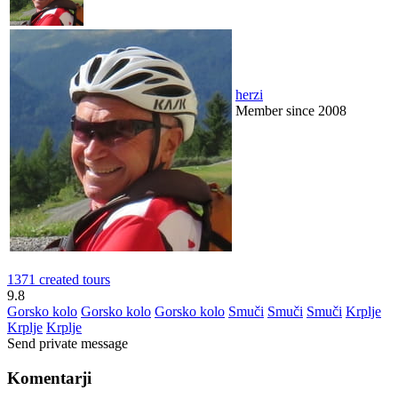
herzi
Member since 2008
1371 created tours
9.8
Gorsko kolo
Gorsko kolo
Gorsko kolo
Smuči
Smuči
Smuči
Krplje
Krplje
Krplje
Send private message
Komentarji