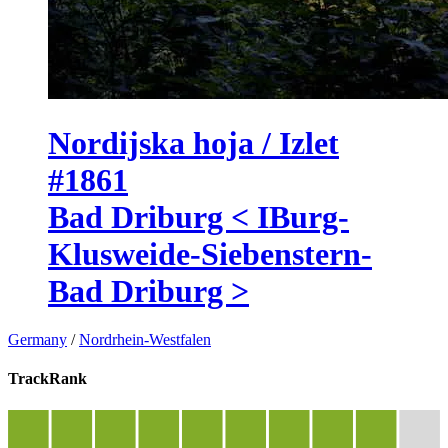
Nordijska hoja / Izlet
#1861
Bad Driburg < IBurg-
Klusweide-Siebenstern-
Bad Driburg >
Germany
/
Nordrhein-Westfalen
TrackRank