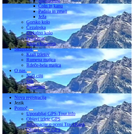
Sightseeing
Čoln in kanu
Padala in zmaji
Ježa
Gorsko kolo
Čezalpska
Dirkalno kolo
Pešačenje
Izleti s kolesom
Skupnost
Kralj izletov
Rumena majica
Rdeče-bela majica
O nas
Naši cilji
Stik
Impresum
Nova registracija
Jezik
Pomoč
Uporabljaj GPS-Tour.info
Objavi izlete GPS
Informacije o oceni TrackRank
Objavi izlete GPS