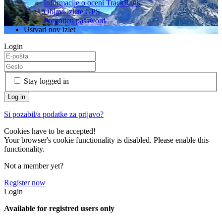
Informacije o oceni TrackRank
Objavi izlete GPS
Forgotten password
Ustvari nov izlet
Login
Stay logged in
Si pozabil/a podatke za prijavo?
Cookies have to be accepted!
Your browser's cookie functionality is disabled. Please enable this
functionality.
Not a member yet?
Register now
Login
Available for registred users only