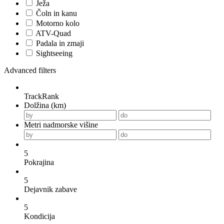
Ježa
Čoln in kanu
Motorno kolo
ATV-Quad
Padala in zmaji
Sightseeing
Advanced filters
TrackRank
Dolžina (km)
Metri nadmorske višine
5
Pokrajina
5
Dejavnik zabave
5
Kondicija