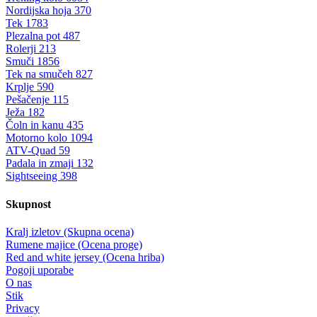
Nordijska hoja
370
Tek
1783
Plezalna pot
487
Rolerji
213
Smuči
1856
Tek na smučeh
827
Krplje
590
Pešačenje
115
Ježa
182
Čoln in kanu
435
Motorno kolo
1094
ATV-Quad
59
Padala in zmaji
132
Sightseeing
398
Skupnost
Kralj izletov (Skupna ocena)
Rumene majice (Ocena proge)
Red and white jersey (Ocena hriba)
Pogoji uporabe
O nas
Stik
Privacy