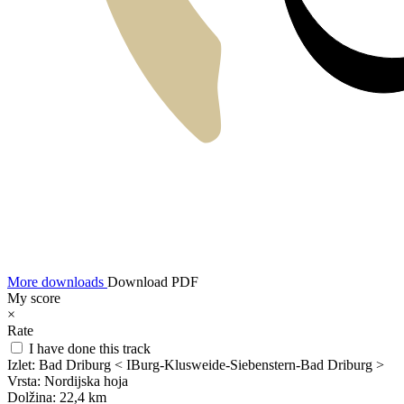
More downloads
Download PDF
My score
×
Rate
I have done this track
Izlet:
Bad Driburg < IBurg-Klusweide-Siebenstern-Bad Driburg >
Vrsta:
Nordijska hoja
Dolžina:
22,4 km