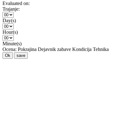
Evaluated on:
Trajanje:
Day(s)
Hour(s)
Minute(s)
Ocena:
Pokrajina
Dejavnik zabave
Kondicija
Tehnika
Ok
save