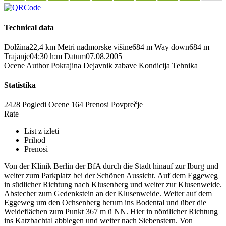
Technical data
Dolžina
22,4 km
Metri nadmorske višine
684 m
Way down
684 m
Trajanje
04:30 h:m
Datum
07.08.2005
Ocene
Author
Pokrajina
Dejavnik zabave
Kondicija
Tehnika
Statistika
2428 Pogledi
Ocene
164 Prenosi
Povprečje
Rate
List z izleti
Prihod
Prenosi
Von der Klinik Berlin der BfA durch die Stadt hinauf zur Iburg und
weiter zum Parkplatz bei der Schönen Aussicht. Auf dem Eggeweg
in südlicher Richtung nach Klusenberg und weiter zur Klusenweide.
Abstecher zum Gedenkstein an der Klusenweide. Weiter auf dem
Eggeweg um den Ochsenberg herum ins Bodental und über die
Weideflächen zum Punkt 367 m ü NN. Hier in nördlicher Richtung
ins Katzbachtal abbiegen und weiter nach Siebenstern. Von