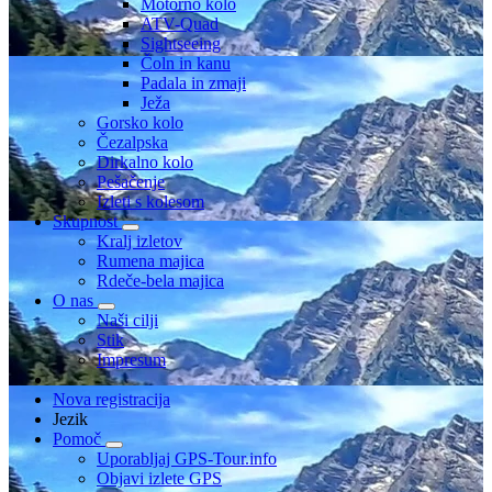
Motorno kolo
ATV-Quad
Sightseeing
Čoln in kanu
Padala in zmaji
Ježa
Gorsko kolo
Čezalpska
Dirkalno kolo
Pešačenje
Izleti s kolesom
Skupnost
Kralj izletov
Rumena majica
Rdeče-bela majica
O nas
Naši cilji
Stik
Impresum
Nova registracija
Jezik
Pomoč
Uporabljaj GPS-Tour.info
Objavi izlete GPS