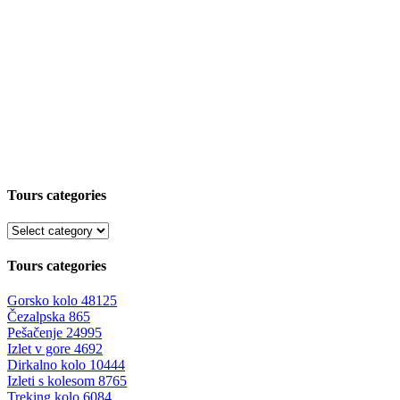
Tours categories
Tours categories
Gorsko kolo
48125
Čezalpska
865
Pešačenje
24995
Izlet v gore
4692
Dirkalno kolo
10444
Izleti s kolesom
8765
Treking kolo
6084