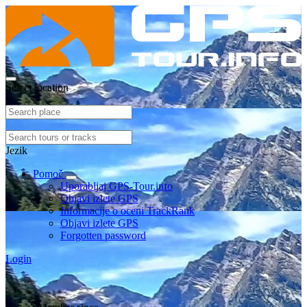
Select location
Jezik
Pomoč
Uporabljaj GPS-Tour.info
Objavi izlete GPS
Informacije o oceni TrackRank
Objavi izlete GPS
Forgotten password
Login