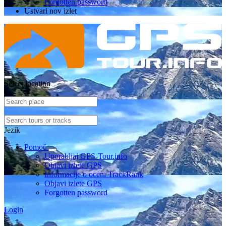
Forgotten password
Ustvari nov izlet
Select location
Jezik
Pomoč
Uporabljaj GPS-Tour.info
Objavi izlete GPS
Informacije o oceni TrackRank
Objavi izlete GPS
Forgotten password
Login