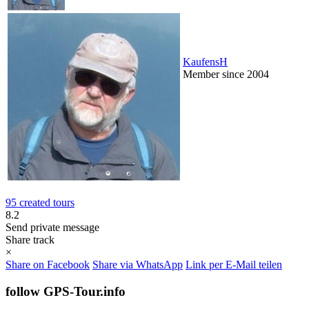
KaufensH
Member since 2004
95 created tours
8.2
Send private message
Share track
×
Share on Facebook
Share via WhatsApp
Link per E-Mail teilen
follow GPS-Tour.info