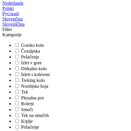
Nederlands
Polski
Русский
Slovenčina
Slovenščina
Filter
Kategorije
Gorsko kolo
Čezalpska
Pešačenje
Izlet v gore
Dirkalno kolo
Izleti s kolesom
Treking kolo
Nordijska hoja
Tek
Plezalna pot
Rolerji
Smuči
Tek na smučeh
Krplje
Pešačenje