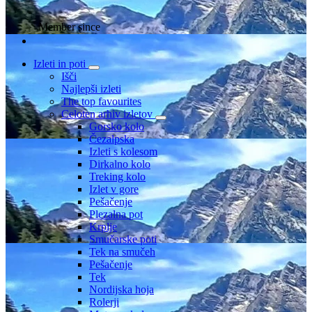
Member since
Izleti in poti
Išči
Najlepši izleti
The top favourites
Celoten arhiv izletov
Gorsko kolo
Čezalpska
Izleti s kolesom
Dirkalno kolo
Treking kolo
Izlet v gore
Pešačenje
Plezalna pot
Krplje
Smučarske poti
Tek na smučeh
Pešačenje
Tek
Nordijska hoja
Rolerji