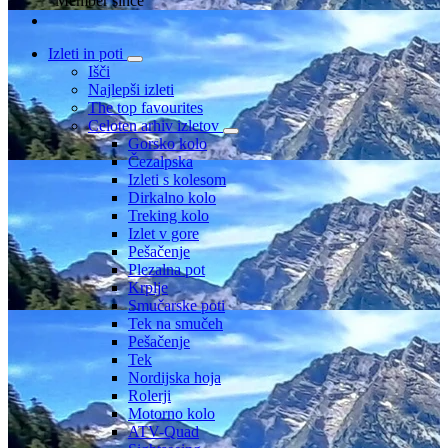
Member since
Izleti in poti
Išči
Najlepši izleti
The top favourites
Celoten arhiv izletov
Gorsko kolo
Čezalpska
Izleti s kolesom
Dirkalno kolo
Treking kolo
Izlet v gore
Pešačenje
Plezalna pot
Krplje
Smučarske poti
Tek na smučeh
Pešačenje
Tek
Nordijska hoja
Rolerji
Motorno kolo
ATV-Quad