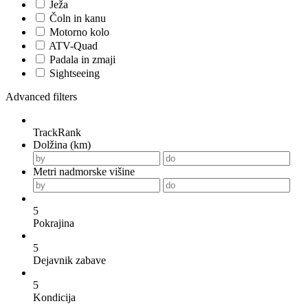
Ježa
Čoln in kanu
Motorno kolo
ATV-Quad
Padala in zmaji
Sightseeing
Advanced filters
TrackRank
Dolžina (km)
Metri nadmorske višine
5
Pokrajina
5
Dejavnik zabave
5
Kondicija