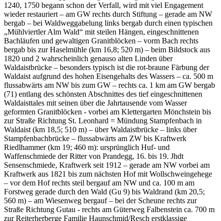
1240, 1750 begann schon der Verfall, wird mit viel Engagement
wieder restauriert – am GW rechts durch Stiftung – gerade am NW
bergab – bei Waldweggabelung links bergab durch einen typischen
„Mühlviertler Alm Wald“ mit steilen Hängen, eingeschnittenen
Bachläufen und gewaltigen Granitblöcken – vorm Bach rechts
bergab bis zur Haselmühle (km 16,8; 520 m) – beim Bildstock aus
1820 und 2 wahrscheinlich genauso alten Linden über
Waldaistbrücke – besonders typisch ist die rot-braune Färbung der
Waldaist aufgrund des hohen Eisengehalts des Wassers – ca. 500 m
flussabwärts am NW bis zum GW – rechts ca. 1 km am GW bergab
(71) entlang des schönsten Abschnittes des tief eingeschnittenen
Waldaisttales mit seinen über die Jahrtausende vom Wasser
geformten Granitblöcken - vorbei am Klettergarten Mönchstein bis
zur Straße Richtung St. Leonhard = Mündung Stampfenbach in
Waldaist (km 18,5; 510 m) – über Waldaistbrücke – links über
Stampfenbachbrücke – flussabwärts am ZW bis Kraftwerk
Riedlhammer (km 19; 460 m): ursprünglich Huf- und
Waffenschmiede der Ritter von Prandegg, 16. bis 19. Jhdt
Sensenschmiede, Kraftwerk seit 1912 – gerade am NW vorbei am
Kraftwerk aus 1821 bis zum nächsten Hof mit Wollschweingehege
– vor dem Hof rechts steil bergauf am NW und ca. 100 m am
Forstweg gerade durch den Wald (Gu 9) bis Waldrand (km 20,5;
560 m) – am Wiesenweg bergauf – bei der Scheune rechts zur
Straße Richtung Gutau - rechts am Güterweg Falbenstein ca. 700 m
zur Reiterherberge Familie Haunschmid/Resch erstklassige