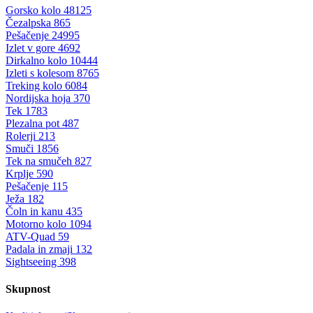
Gorsko kolo
48125
Čezalpska
865
Pešačenje
24995
Izlet v gore
4692
Dirkalno kolo
10444
Izleti s kolesom
8765
Treking kolo
6084
Nordijska hoja
370
Tek
1783
Plezalna pot
487
Rolerji
213
Smuči
1856
Tek na smučeh
827
Krplje
590
Pešačenje
115
Ježa
182
Čoln in kanu
435
Motorno kolo
1094
ATV-Quad
59
Padala in zmaji
132
Sightseeing
398
Skupnost