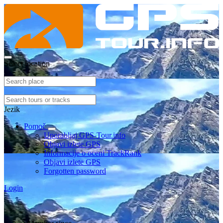
Select location
Jezik
Pomoč
Uporabljaj GPS-Tour.info
Objavi izlete GPS
Informacije o oceni TrackRank
Objavi izlete GPS
Forgotten password
Login