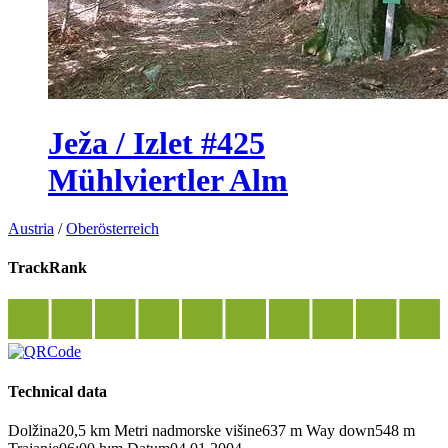
Ježa / Izlet #425
Mühlviertler Alm
Austria
/
Oberösterreich
TrackRank
Technical data
Dolžina
20,5 km
Metri nadmorske višine
637 m
Way down
548 m