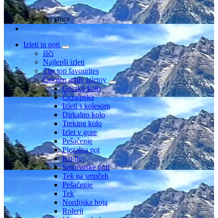
Member since
Izleti in poti
Išči
Najlepši izleti
The top favourites
Celoten arhiv izletov
Gorsko kolo
Čezalpska
Izleti s kolesom
Dirkalno kolo
Treking kolo
Izlet v gore
Pešačenje
Plezalna pot
Krplje
Smučarske poti
Tek na smučeh
Pešačenje
Tek
Nordijska hoja
Rolerji