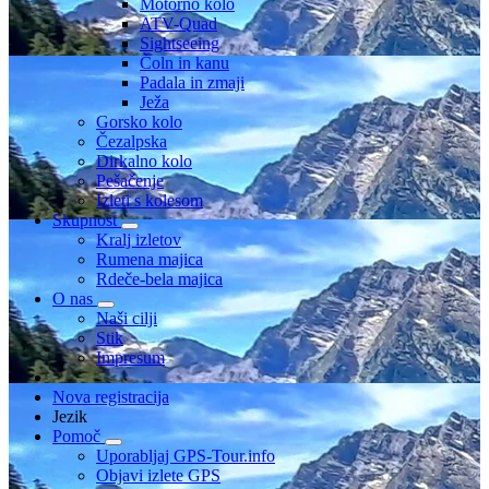
Motorno kolo
ATV-Quad
Sightseeing
Čoln in kanu
Padala in zmaji
Ježa
Gorsko kolo
Čezalpska
Dirkalno kolo
Pešačenje
Izleti s kolesom
Skupnost
Kralj izletov
Rumena majica
Rdeče-bela majica
O nas
Naši cilji
Stik
Impresum
Nova registracija
Jezik
Pomoč
Uporabljaj GPS-Tour.info
Objavi izlete GPS