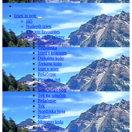
Member since
Izleti in poti
Išči
Najlepši izleti
The top favourites
Celoten arhiv izletov
Gorsko kolo
Čezalpska
Izleti s kolesom
Dirkalno kolo
Treking kolo
Izlet v gore
Pešačenje
Plezalna pot
Krplje
Smučarske poti
Tek na smučeh
Pešačenje
Tek
Nordijska hoja
Rolerji
Motorno kolo
ATV-Quad