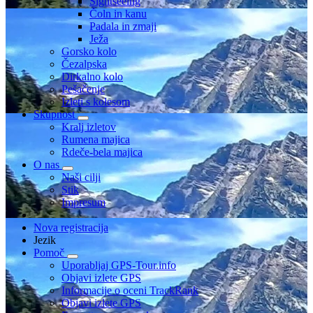
Sightseeing
Čoln in kanu
Padala in zmaji
Ježa
Gorsko kolo
Čezalpska
Dirkalno kolo
Pešačenje
Izleti s kolesom
Skupnost
Kralj izletov
Rumena majica
Rdeče-bela majica
O nas
Naši cilji
Stik
Impresum
Nova registracija
Jezik
Pomoč
Uporabljaj GPS-Tour.info
Objavi izlete GPS
Informacije o oceni TrackRank
Objavi izlete GPS