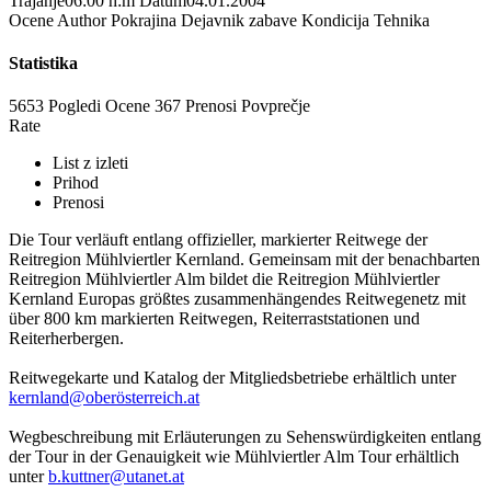
Trajanje
06:00 h:m
Datum
04.01.2004
Ocene
Author
Pokrajina
Dejavnik zabave
Kondicija
Tehnika
Statistika
5653 Pogledi
Ocene
367 Prenosi
Povprečje
Rate
List z izleti
Prihod
Prenosi
Die Tour verläuft entlang offizieller, markierter Reitwege der
Reitregion Mühlviertler Kernland. Gemeinsam mit der benachbarten
Reitregion Mühlviertler Alm bildet die Reitregion Mühlviertler
Kernland Europas größtes zusammenhängendes Reitwegenetz mit
über 800 km markierten Reitwegen, Reiterraststationen und
Reiterherbergen.
Reitwegekarte und Katalog der Mitgliedsbetriebe erhältlich unter
kernland@oberösterreich.at
Wegbeschreibung mit Erläuterungen zu Sehenswürdigkeiten entlang
der Tour in der Genauigkeit wie Mühlviertler Alm Tour erhältlich
unter
b.kuttner@utanet.at