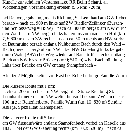
Kapelle zur schönen Westernanlage RR Beim Scharti, an
Wochentagen Voranmeldung erbeten (5,5 km; 720 m) –
bei Reitwegegabelung rechts Richtung St. Leonhard am GW Lehen
bergab – nach ca. 900 m links auf ZW Riedler/Zeilinger (Burgen-
und Schlösserweg = BSW) – nach ca. 300 m bergab am NW durch
den Wald – am NW bergab links halten bis zum nächsten Hof (km
7,3; 600 m) – am ZW rechts – nach ca. 50 m rechts am NW vorbei
an Baumruine bergab entlang Nußbaumer Bach durch den Wald –
Bach queren – bergauf am NW – bei NW-Gabelung links bergab
durch Wald (BSW) bis Weg wieder auf Bach trifft – rechts entlang
Bach am NW bis zur Brücke (km 9; 510 m) – bei Bachmündung
links über Brücke am GW entlang Stampfenbach –
Ab hier 2 Möglichkeiten zur Rast bei Reiterherberge Familie Wurm:
Die kürzere Route mit 1 km:
nach ca. 200 m rechts am NW bergauf – Straße Richtung St.
Leonhard queren – am NW weiter bergauf bis zum ZW – rechts ca.
100 m zur Reiterherberge Familie Wurm (km 10; 630 m) Schöne
Anlage, Spezialität: Mehlspeisen.
Die längere Route mit 5 km:
am GW flussaufwärts entlang Stampfenbach vorbei an Kapelle aus
1837 – bei der GW-Gabelung rechts (km 10,2; 520 m) – nach ca. 1