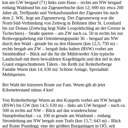
km am GW bergauf (71) links zum Haus – rechts am NW bergauf
entlang Waldrand bis zur Zigeunerbuche (km 12; 690 m): etwa 200
Jahre alt, Treffpunkt und Verkaufsstandort der Zigeuner bis nach
dem 2. WK, liegt am Zigeunerweg. Der Zigeunerweg war die
Nord-Süd-Verbindung von Zettwig in Böhmen über St. Leonhard
bis zur Donau (Zettwing liegt Nähe Leopoldschlag an der Grenze in
Tschechien) – Straße queren – am ZW nach ca. 50 m rechts bis zur
Reitwegegabelung mit Orientierungspunkt 36 – bergauf am NW
durch den Wald - gerade bis zu den Häusern (km 12,5; 750 m) –
rechts bergab am ZW – bergab links halten (BSW) vorbei am
Steinbloßhof – Blick auf die für die Mühlviertler Alm typische
Landschaft mit ihren bewaldeten Kegelhügeln und den tief in den
Granit eingeschnittenen Tälern - bis Reith zur Reiterherberge
Familie Wurm (km 14; 630 m): Schöne Anlage, Spezialität:
Mehlspeisen.
Bei Wahl der kürzeren Route zur Fam. Wurm gilt ab jetzt
Kilometerstand minus 4 km!
Von Reiterherberge Wurm an den Koppeln vorbei am NW bergab
(BSW) bis GW (km 14,5; 630 m) – links am GW bergauf – nach ca.
500 m rechts auf NW – Blick auf das wunderschöne
Stampfenbachtal – ca. 100 m gerade am Waldrand – entlang
Stromleitung am NW bergab zum Trafo (km 15,7; 643 m) – Blick
auf Ruine Prandegg: eine der größten Burganlagen in OÖ, seit