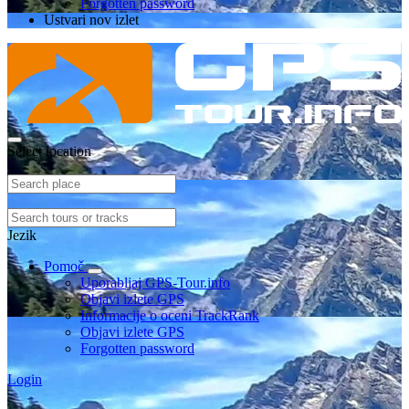
Forgotten password
Ustvari nov izlet
Select location
Jezik
Pomoč
Uporabljaj GPS-Tour.info
Objavi izlete GPS
Informacije o oceni TrackRank
Objavi izlete GPS
Forgotten password
Login