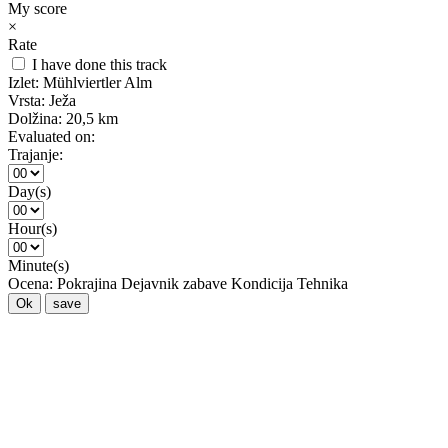
My score
×
Rate
I have done this track
Izlet:
Mühlviertler Alm
Vrsta:
Ježa
Dolžina:
20,5 km
Evaluated on:
Trajanje:
Day(s)
Hour(s)
Minute(s)
Ocena:
Pokrajina
Dejavnik zabave
Kondicija
Tehnika
Ok
save