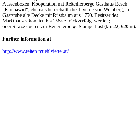
Aussenboxen, Kooperation mit Reiterherberge Gasthaus Resch
„Kirchawirt“, ehemals herrschaftliche Taverne von Weinberg, in
Gaststube alte Decke mit Rüstbaum aus 1750, Besitzer des
Markthauses konnten bis 1564 zurückverfolgt werden;
oder Straße queren zur Reiterherberge Stamperlrast (km 22; 620 m).
Further information at
http://www.reiten-muehlviertel.at/