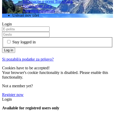
Informacije o oceni TrackRank
Objavi izlete GPS
Forgotten password
Ustvari nov izlet
Login
Stay logged in
Si pozabil/a podatke za prijavo?
Cookies have to be accepted!
Your browser's cookie functionality is disabled. Please enable this
functionality.
Not a member yet?
Register now
Login
Available for registred users only