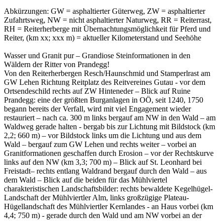
Abkürzungen: GW = asphaltierter Güterweg, ZW = asphaltierter
Zufahrtsweg, NW = nicht asphaltierter Naturweg, RR = Reiterrast,
RH = Reiterherberge mit Übernachtungsmöglichkeit für Pferd und
Reiter, (km xx; xxx m) = aktueller Kilometerstand und Seehöhe
Wasser und Granit pur – Grandiose Steinformationen in den
Wäldern der Ritter von Prandegg!
Von den Reiterherbergen Resch/Haunschmid und Stamperlrast am
GW Lehen Richtung Reitplatz des Reitvereines Gutau - vor dem
Ortsendeschild rechts auf ZW Hinteneder – Blick auf Ruine
Prandegg: eine der größten Burganlagen in OÖ, seit 1240, 1750
begann bereits der Verfall, wird mit viel Engagement wieder
restauriert – nach ca. 300 m links bergauf am NW in den Wald – am
Waldweg gerade halten - bergab bis zur Lichtung mit Bildstock (km
2,2; 660 m) – vor Bildstock links um die Lichtung und aus dem
Wald – bergauf zum GW Lehen und rechts weiter – vorbei an
Granitformationen geschaffen durch Erosion – vor der Rechtskurve
links auf den NW (km 3,3; 700 m) – Blick auf St. Leonhard bei
Freistadt– rechts entlang Waldrand bergauf durch den Wald – aus
dem Wald – Blick auf die beiden für das Mühlviertel
charakteristischen Landschaftsbilder: rechts bewaldete Kegelhügel-
Landschaft der Mühlviertler Alm, links großzügige Plateau-
Hügellandschaft des Mühlviertler Kernlandes - an Haus vorbei (km
4,4; 750 m) - gerade durch den Wald und am NW vorbei an der