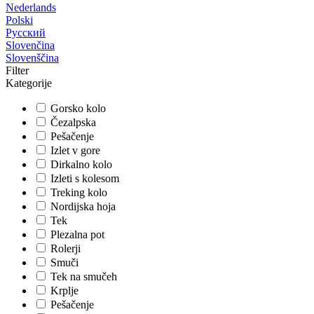
Nederlands
Polski
Русский
Slovenčina
Slovenščina
Filter
Kategorije
Gorsko kolo
Čezalpska
Pešačenje
Izlet v gore
Dirkalno kolo
Izleti s kolesom
Treking kolo
Nordijska hoja
Tek
Plezalna pot
Rolerji
Smuči
Tek na smučeh
Krplje
Pešačenje