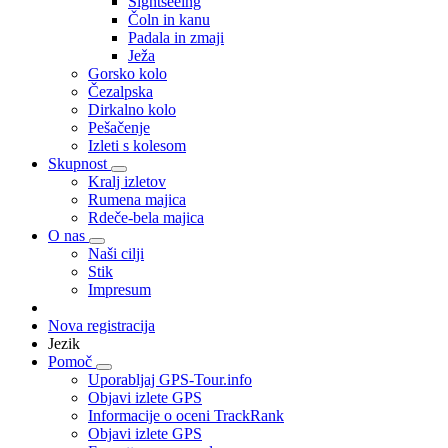
Sightseeing
Čoln in kanu
Padala in zmaji
Ježa
Gorsko kolo
Čezalpska
Dirkalno kolo
Pešačenje
Izleti s kolesom
Skupnost
Kralj izletov
Rumena majica
Rdeče-bela majica
O nas
Naši cilji
Stik
Impresum
Nova registracija
Jezik
Pomoč
Uporabljaj GPS-Tour.info
Objavi izlete GPS
Informacije o oceni TrackRank
Objavi izlete GPS