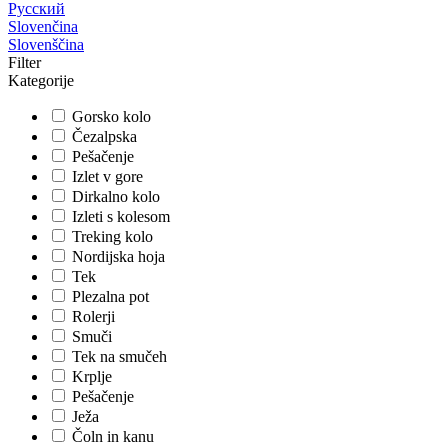
Русский
Slovenčina
Slovenščina
Filter
Kategorije
Gorsko kolo
Čezalpska
Pešačenje
Izlet v gore
Dirkalno kolo
Izleti s kolesom
Treking kolo
Nordijska hoja
Tek
Plezalna pot
Rolerji
Smuči
Tek na smučeh
Krplje
Pešačenje
Ježa
Čoln in kanu