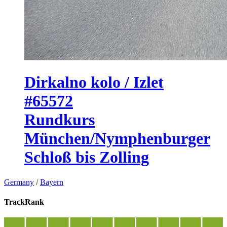
Dirkalno kolo / Izlet
#65572
Rundkurs
München/Nymphenburger
Schloß bis Zolling
Germany
/
Bayern
TrackRank