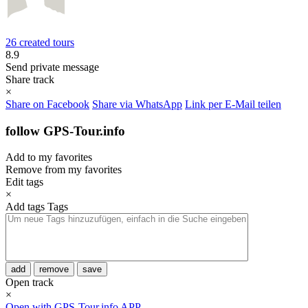
26 created tours
8.9
Send private message
Share track
×
Share on Facebook
Share via WhatsApp
Link per E-Mail teilen
follow GPS-Tour.info
Add to my favorites
Remove from my favorites
Edit tags
×
Add tags
Tags
add
remove
save
Open track
×
Open with GPS-Tour.info APP