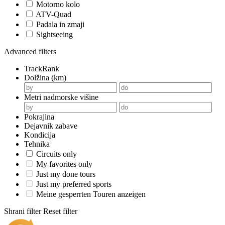
Motorno kolo
ATV-Quad
Padala in zmaji
Sightseeing
Advanced filters
TrackRank
Dolžina (km)
Metri nadmorske višine
Pokrajina
Dejavnik zabave
Kondicija
Tehnika
Circuits only
My favorites only
Just my done tours
Just my preferred sports
Meine gesperrten Touren anzeigen
Shrani filter
Reset filter