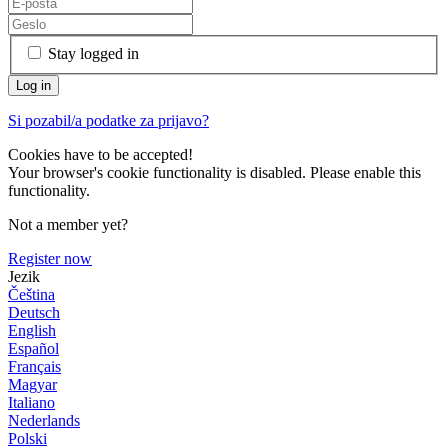
Stay logged in
Si pozabil/a podatke za prijavo?
Cookies have to be accepted!
Your browser's cookie functionality is disabled. Please enable this
functionality.
Not a member yet?
Register now
Jezik
Čeština
Deutsch
English
Español
Français
Magyar
Italiano
Nederlands
Polski