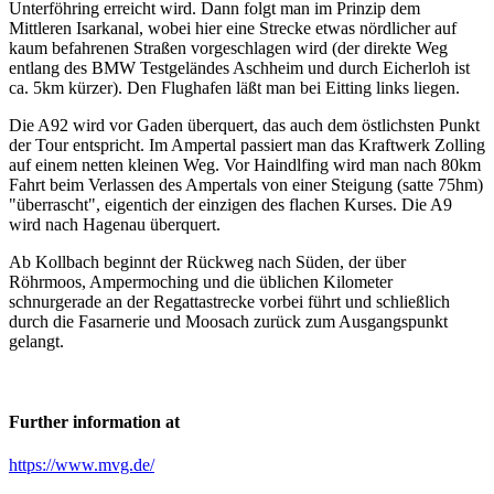
Unterföhring erreicht wird. Dann folgt man im Prinzip dem
Mittleren Isarkanal, wobei hier eine Strecke etwas nördlicher auf
kaum befahrenen Straßen vorgeschlagen wird (der direkte Weg
entlang des BMW Testgeländes Aschheim und durch Eicherloh ist
ca. 5km kürzer). Den Flughafen läßt man bei Eitting links liegen.
Die A92 wird vor Gaden überquert, das auch dem östlichsten Punkt
der Tour entspricht. Im Ampertal passiert man das Kraftwerk Zolling
auf einem netten kleinen Weg. Vor Haindlfing wird man nach 80km
Fahrt beim Verlassen des Ampertals von einer Steigung (satte 75hm)
"überrascht", eigentich der einzigen des flachen Kurses. Die A9
wird nach Hagenau überquert.
Ab Kollbach beginnt der Rückweg nach Süden, der über
Röhrmoos, Ampermoching und die üblichen Kilometer
schnurgerade an der Regattastrecke vorbei führt und schließlich
durch die Fasarnerie und Moosach zurück zum Ausgangspunkt
gelangt.
Further information at
https://www.mvg.de/