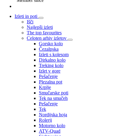
Member since
Izleti in poti
Išči
Najlepši izleti
The top favourites
Celoten arhiv izletov
Gorsko kolo
Čezalpska
Izleti s kolesom
Dirkalno kolo
Treking kolo
Izlet v gore
Pešačenje
Plezalna pot
Krplje
Smučarske poti
Tek na smučeh
Pešačenje
Tek
Nordijska hoja
Rolerji
Motorno kolo
ATV-Quad