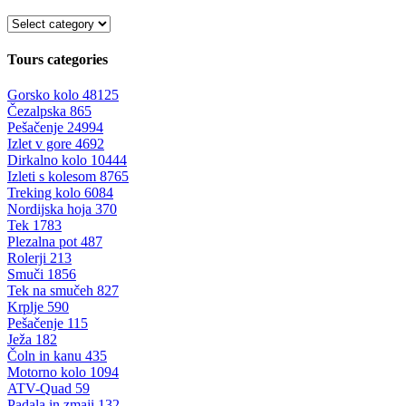
Tours categories
Gorsko kolo
48125
Čezalpska
865
Pešačenje
24994
Izlet v gore
4692
Dirkalno kolo
10444
Izleti s kolesom
8765
Treking kolo
6084
Nordijska hoja
370
Tek
1783
Plezalna pot
487
Rolerji
213
Smuči
1856
Tek na smučeh
827
Krplje
590
Pešačenje
115
Ježa
182
Čoln in kanu
435
Motorno kolo
1094
ATV-Quad
59
Padala in zmaji
132