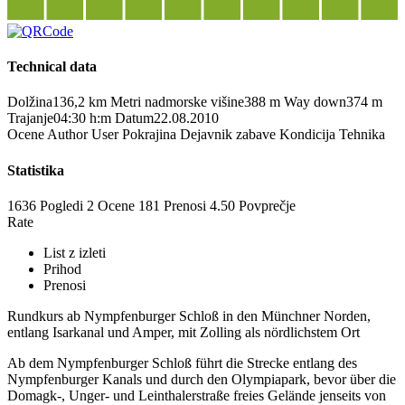
Technical data
Dolžina
136,2 km
Metri nadmorske višine
388 m
Way down
374 m
Trajanje
04:30 h:m
Datum
22.08.2010
Ocene
Author
User
Pokrajina
Dejavnik zabave
Kondicija
Tehnika
Statistika
1636 Pogledi
2
Ocene
181 Prenosi
4.50
Povprečje
Rate
List z izleti
Prihod
Prenosi
Rundkurs ab Nympfenburger Schloß in den Münchner Norden,
entlang Isarkanal und Amper, mit Zolling als nördlichstem Ort
Ab dem Nympfenburger Schloß führt die Strecke entlang des
Nympfenburger Kanals und durch den Olympiapark, bevor über die
Domagk-, Unger- und Leinthalerstraße freies Gelände jenseits von