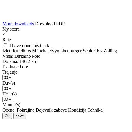
More downloads
Download PDF
My score
×
Rate
I have done this track
Izlet:
Rundkurs München/Nymphenburger Schloß bis Zolling
Vrsta:
Dirkalno kolo
Dolžina:
136,2 km
Evaluated on:
Trajanje:
Day(s)
Hour(s)
Minute(s)
Ocena:
Pokrajina
Dejavnik zabave
Kondicija
Tehnika
Ok
save