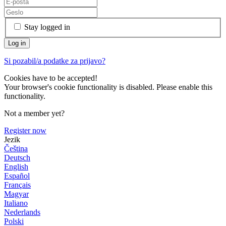
Stay logged in
Si pozabil/a podatke za prijavo?
Cookies have to be accepted!
Your browser's cookie functionality is disabled. Please enable this
functionality.
Not a member yet?
Register now
Jezik
Čeština
Deutsch
English
Español
Français
Magyar
Italiano
Nederlands
Polski