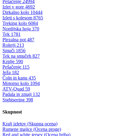
Pešačenje
24994
Izlet v gore
4692
Dirkalno kolo
10444
Izleti s kolesom
8765
Treking kolo
6084
Nordijska hoja
370
Tek
1781
Plezalna pot
487
Rolerji
213
Smuči
1856
Tek na smučeh
827
Krplje
590
Pešačenje
115
Ježa
182
Čoln in kanu
435
Motorno kolo
1094
ATV-Quad
59
Padala in zmaji
132
Sightseeing
398
Skupnost
Kralj izletov (Skupna ocena)
Rumene majice (Ocena proge)
Red and white jersey (Ocena hriba)