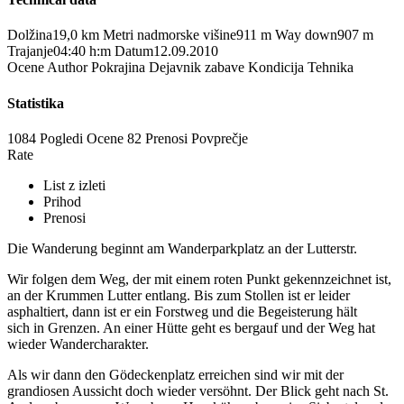
Dolžina
19,0 km
Metri nadmorske višine
911 m
Way down
907 m
Trajanje
04:40 h:m
Datum
12.09.2010
Ocene
Author
Pokrajina
Dejavnik zabave
Kondicija
Tehnika
Statistika
1084 Pogledi
Ocene
82 Prenosi
Povprečje
Rate
List z izleti
Prihod
Prenosi
Die Wanderung beginnt am Wanderparkplatz an der Lutterstr.
Wir folgen dem Weg, der mit einem roten Punkt gekennzeichnet ist,
an der Krummen Lutter entlang. Bis zum Stollen ist er leider
asphaltiert, dann ist er ein Forstweg und die Begeisterung hält
sich in Grenzen. An einer Hütte geht es bergauf und der Weg hat
wieder Wandercharakter.
Als wir dann den Gödeckenplatz erreichen sind wir mit der
grandiosen Aussicht doch wieder versöhnt. Der Blick geht nach St.