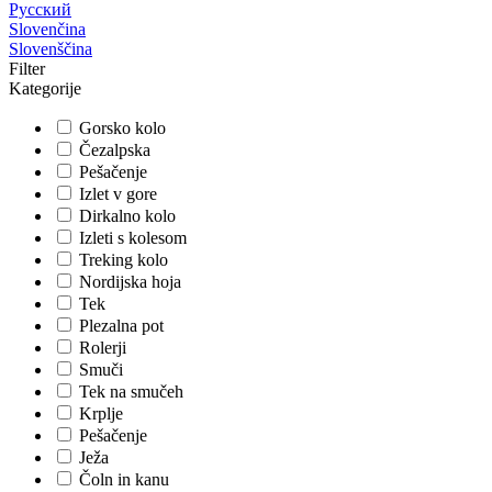
Русский
Slovenčina
Slovenščina
Filter
Kategorije
Gorsko kolo
Čezalpska
Pešačenje
Izlet v gore
Dirkalno kolo
Izleti s kolesom
Treking kolo
Nordijska hoja
Tek
Plezalna pot
Rolerji
Smuči
Tek na smučeh
Krplje
Pešačenje
Ježa
Čoln in kanu