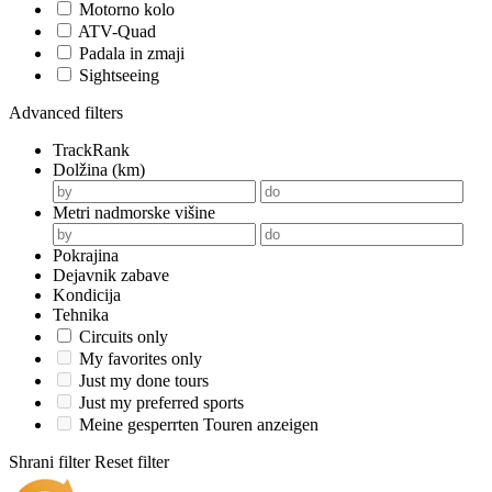
Motorno kolo
ATV-Quad
Padala in zmaji
Sightseeing
Advanced filters
TrackRank
Dolžina (km)
Metri nadmorske višine
Pokrajina
Dejavnik zabave
Kondicija
Tehnika
Circuits only
My favorites only
Just my done tours
Just my preferred sports
Meine gesperrten Touren anzeigen
Shrani filter
Reset filter