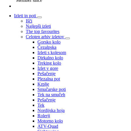
Member since
Izleti in poti
Išči
Najlepši izleti
The top favourites
Celoten arhiv izletov
Gorsko kolo
Čezalpska
Izleti s kolesom
Dirkalno kolo
Treking kolo
Izlet v gore
Pešačenje
Plezalna pot
Krplje
Smučarske poti
Tek na smučeh
Pešačenje
Tek
Nordijska hoja
Rolerji
Motorno kolo
ATV-Quad