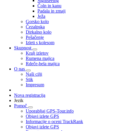
Sightseeing
Čoln in kanu
Padala in zmaji
Ježa
Gorsko kolo
Čezalpska
Dirkalno kolo
Pešačenje
Izleti s kolesom
Skupnost
Kralj izletov
Rumena majica
Rdeče-bela majica
O nas
Naši cilji
Stik
Impresum
Nova registracija
Jezik
Pomoč
Uporabljaj GPS-Tour.info
Objavi izlete GPS
Informacije o oceni TrackRank
Objavi izlete GPS