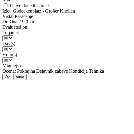
I have done this track
Izlet:
Gödeckenplatz - Großer Knollen
Vrsta:
Pešačenje
Dolžina:
19,0 km
Evaluated on:
Trajanje:
Day(s)
Hour(s)
Minute(s)
Ocena:
Pokrajina
Dejavnik zabave
Kondicija
Tehnika
Ok
save