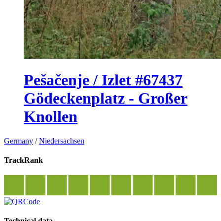
Pešačenje / Izlet #67437
Gödeckenplatz - Großer
Knollen
Germany
/
Niedersachsen
TrackRank
Technical data