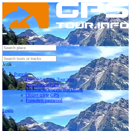
Select location
Jezik
Pomoč
Uporabljaj GPS-Tour.info
Objavi izlete GPS
Informacije o oceni TrackRank
Objavi izlete GPS
Forgotten password
Login