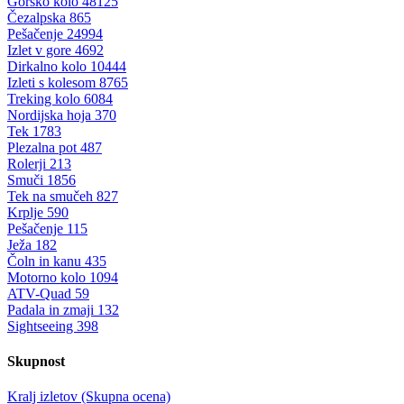
Gorsko kolo
48125
Čezalpska
865
Pešačenje
24994
Izlet v gore
4692
Dirkalno kolo
10444
Izleti s kolesom
8765
Treking kolo
6084
Nordijska hoja
370
Tek
1783
Plezalna pot
487
Rolerji
213
Smuči
1856
Tek na smučeh
827
Krplje
590
Pešačenje
115
Ježa
182
Čoln in kanu
435
Motorno kolo
1094
ATV-Quad
59
Padala in zmaji
132
Sightseeing
398
Skupnost
Kralj izletov (Skupna ocena)