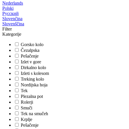
Nederlands
Polski
Русский
Slovenčina
Slovenščina
Filter
Kategorije
Gorsko kolo
Čezalpska
Pešačenje
Izlet v gore
Dirkalno kolo
Izleti s kolesom
Treking kolo
Nordijska hoja
Tek
Plezalna pot
Rolerji
Smuči
Tek na smučeh
Krplje
Pešačenje