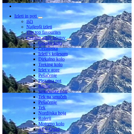
Member since
Izleti in poti
Išči
Najlepši izleti
The top favourites
Celoten arhiv izletov
Gorsko kolo
Čezalpska
Izleti s kolesom
Dirkalno kolo
Treking kolo
Izlet v gore
Pešačenje
Plezalna pot
Krplje
Smučarske poti
Tek na smučeh
Pešačenje
Tek
Nordijska hoja
Rolerji
Motorno kolo
ATV-Quad