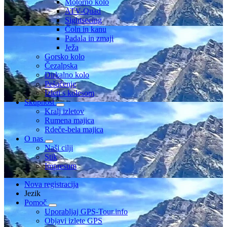
Motorno kolo
ATV-Quad
Sightseeing
Čoln in kanu
Padala in zmaji
Ježa
Gorsko kolo
Čezalpska
Dirkalno kolo
Pešačenje
Izleti s kolesom
Skupnost
Kralj izletov
Rumena majica
Rdeče-bela majica
O nas
Naši cilji
Stik
Impresum
Nova registracija
Jezik
Pomoč
Uporabljaj GPS-Tour.info
Objavi izlete GPS