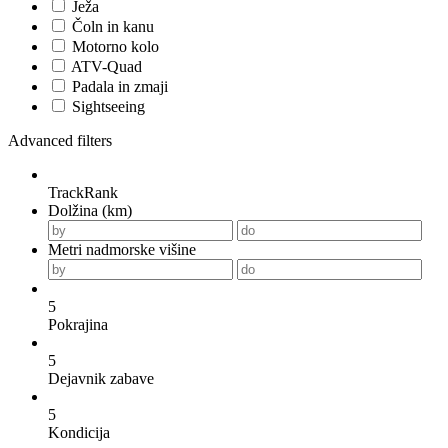
Ježa
Čoln in kanu
Motorno kolo
ATV-Quad
Padala in zmaji
Sightseeing
Advanced filters
TrackRank
Dolžina (km)
Metri nadmorske višine
5
Pokrajina
5
Dejavnik zabave
5
Kondicija