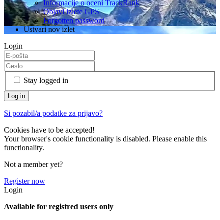
Informacije o oceni TrackRank
Objavi izlete GPS
Forgotten password
Ustvari nov izlet
Login
Stay logged in
Si pozabil/a podatke za prijavo?
Cookies have to be accepted!
Your browser's cookie functionality is disabled. Please enable this
functionality.
Not a member yet?
Register now
Login
Available for registred users only