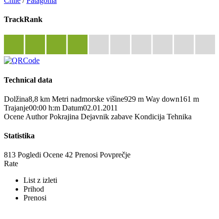
Chile
/
Patagonia
TrackRank
Technical data
Dolžina
8,8 km
Metri nadmorske višine
929 m
Way down
161 m
Trajanje
00:00 h:m
Datum
02.01.2011
Ocene
Author
Pokrajina
Dejavnik zabave
Kondicija
Tehnika
Statistika
813 Pogledi
Ocene
42 Prenosi
Povprečje
Rate
List z izleti
Prihod
Prenosi