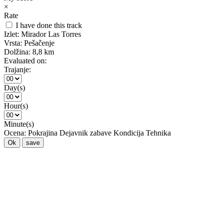
×
Rate
I have done this track
Izlet:
Mirador Las Torres
Vrsta:
Pešačenje
Dolžina:
8,8 km
Evaluated on:
Trajanje:
Day(s)
Hour(s)
Minute(s)
Ocena:
Pokrajina
Dejavnik zabave
Kondicija
Tehnika
Ok
save