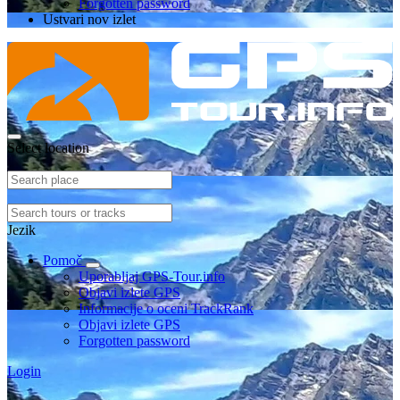
Forgotten password
Ustvari nov izlet
Select location
Jezik
Pomoč
Uporabljaj GPS-Tour.info
Objavi izlete GPS
Informacije o oceni TrackRank
Objavi izlete GPS
Forgotten password
Login