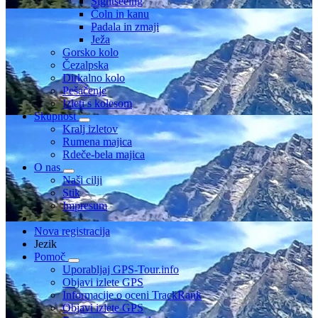
Sightseeing
Čoln in kanu
Padala in zmaji
Ježa
Gorsko kolo
Čezalpska
Dirkalno kolo
Pešačenje
Izleti s kolesom
Skupnost
Kralj izletov
Rumena majica
Rdeče-bela majica
O nas
Naši cilji
Stik
Impresum
Nova registracija
Jezik
Pomoč
Uporabljaj GPS-Tour.info
Objavi izlete GPS
Informacije o oceni TrackRank
Objavi izlete GPS