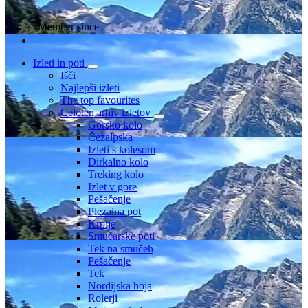
Member since
Izleti in poti
Išči
Najlepši izleti
The top favourites
Celoten arhiv izletov
Gorsko kolo
Čezalpska
Izleti s kolesom
Dirkalno kolo
Treking kolo
Izlet v gore
Pešačenje
Plezalna pot
Krplje
Smučarske poti
Tek na smučeh
Pešačenje
Tek
Nordijska hoja
Rolerji