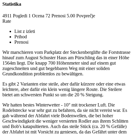
Statistika
4911 Pogledi
1
Ocena
72 Prenosi
5.00
Povprečje
Rate
List z izleti
Prihod
Prenosi
Wir marschieren vom Parkplatz der Steckenberglifte die Forststrasse
hinauf zum August Schuster Haus am Pürschling das in einer Höhe
1564m liegt. Die knapp 700 Höhenmeter sind auf einem gut
zugeschneiten und gut begehbaren Weg mit einer soliden
Grundkondition problemlos zu bewältigen.
Es gibt 2 Varianten eine steile, aber dafür kürzere oder eine etwas
leichtere, aber dafür ein klein wenig längere Route. Die Steilere
bietet am schwersten Punkt so um die 20 % Steigung.
Wir hatten bestes Winterwetter - 10° mit trockener Luft. Die
Rodelstrecke war sehr gut zu befahren, da sie nicht vereist war. Es
gab während der Abfahrt viele Bodenwellen, die bei hoher
Geschwindigkeit die weniger versierten Rodler aus ihrem Schlitten
und Bob's katapultierten. Auch das steile Stück (ca. 20 % Gefälle)
der Abfahrt ist mit Vorsicht zu geniesen, da das Gefährt unter dem