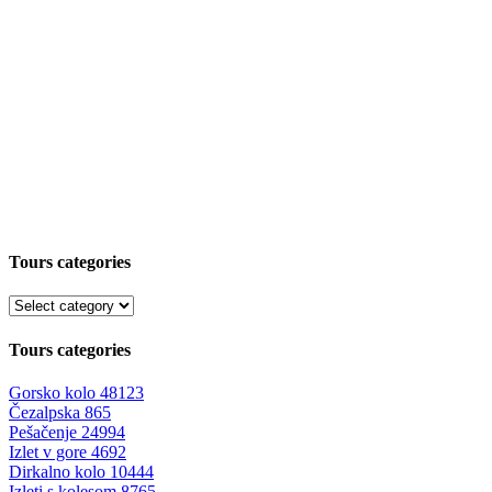
Tours categories
Tours categories
Gorsko kolo
48123
Čezalpska
865
Pešačenje
24994
Izlet v gore
4692
Dirkalno kolo
10444
Izleti s kolesom
8765