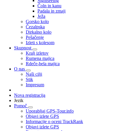
Sightseeing
Čoln in kanu
Padala in zmaji
Ježa
Gorsko kolo
Čezalpska
Dirkalno kolo
Pešačenje
Izleti s kolesom
Skupnost
Kralj izletov
Rumena majica
Rdeče-bela majica
O nas
Naši cilji
Stik
Impresum
Nova registracija
Jezik
Pomoč
Uporabljaj GPS-Tour.info
Objavi izlete GPS
Informacije o oceni TrackRank
Objavi izlete GPS