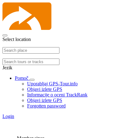
Select location
Jezik
Pomoč
Uporabljaj GPS-Tour.info
Objavi izlete GPS
Informacije o oceni TrackRank
Objavi izlete GPS
Forgotten password
Login