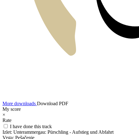
More downloads
Download PDF
My score
×
Rate
I have done this track
Izlet:
Unterammergau: Pürschling - Aufstieg und Abfahrt
Vrsta:
Pešačenje