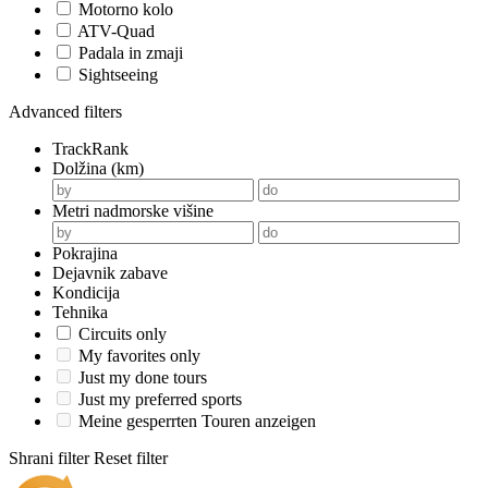
Motorno kolo
ATV-Quad
Padala in zmaji
Sightseeing
Advanced filters
TrackRank
Dolžina (km)
Metri nadmorske višine
Pokrajina
Dejavnik zabave
Kondicija
Tehnika
Circuits only
My favorites only
Just my done tours
Just my preferred sports
Meine gesperrten Touren anzeigen
Shrani filter
Reset filter