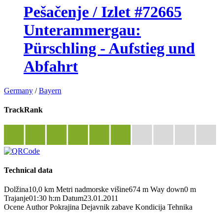
Pešačenje / Izlet #72665
Unterammergau:
Pürschling - Aufstieg und
Abfahrt
Germany
/
Bayern
TrackRank
Technical data
Dolžina
10,0 km
Metri nadmorske višine
674 m
Way down
0 m
Trajanje
01:30 h:m
Datum
23.01.2011
Ocene
Author
Pokrajina
Dejavnik zabave
Kondicija
Tehnika