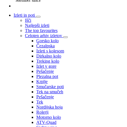
Member since
Izleti in poti
Išči
Najlepši izleti
The top favourites
Celoten arhiv izletov
Gorsko kolo
Čezalpska
Izleti s kolesom
Dirkalno kolo
Treking kolo
Izlet v gore
Pešačenje
Plezalna pot
Krplje
Smučarske poti
Tek na smučeh
Pešačenje
Tek
Nordijska hoja
Rolerji
Motorno kolo
ATV-Quad