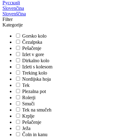
Русский
Slovenčina
Slovenščina
Filter
Kategorije
Gorsko kolo
Čezalpska
Pešačenje
Izlet v gore
Dirkalno kolo
Izleti s kolesom
Treking kolo
Nordijska hoja
Tek
Plezalna pot
Rolerji
Smuči
Tek na smučeh
Krplje
Pešačenje
Ježa
Čoln in kanu