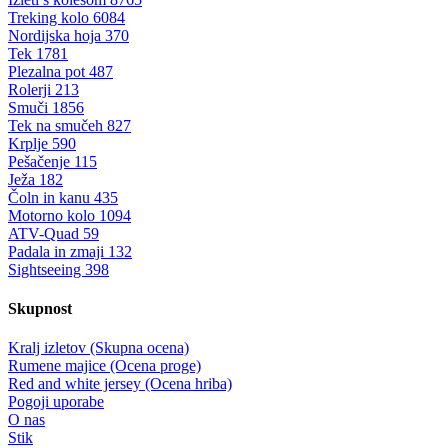
Treking kolo
6084
Nordijska hoja
370
Tek
1781
Plezalna pot
487
Rolerji
213
Smuči
1856
Tek na smučeh
827
Krplje
590
Pešačenje
115
Ježa
182
Čoln in kanu
435
Motorno kolo
1094
ATV-Quad
59
Padala in zmaji
132
Sightseeing
398
Skupnost
Kralj izletov (Skupna ocena)
Rumene majice (Ocena proge)
Red and white jersey (Ocena hriba)
Pogoji uporabe
O nas
Stik