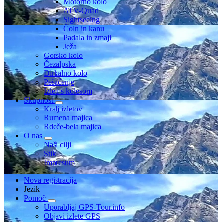
Motorno kolo
ATV-Quad
Sightseeing
Čoln in kanu
Padala in zmaji
Ježa
Gorsko kolo
Čezalpska
Dirkalno kolo
Pešačenje
Izleti s kolesom
Skupnost
Kralj izletov
Rumena majica
Rdeče-bela majica
O nas
Naši cilji
Stik
Impresum
Nova registracija
Jezik
Pomoč
Uporabljaj GPS-Tour.info
Objavi izlete GPS