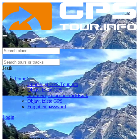
Select location
Jezik
Pomoč
Uporabljaj GPS-Tour.info
Objavi izlete GPS
Informacije o oceni TrackRank
Objavi izlete GPS
Forgotten password
Login