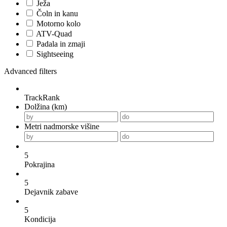
Ježa
Čoln in kanu
Motorno kolo
ATV-Quad
Padala in zmaji
Sightseeing
Advanced filters
TrackRank
Dolžina (km)
Metri nadmorske višine
5
Pokrajina
5
Dejavnik zabave
5
Kondicija