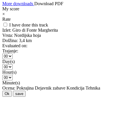
More downloads
Download PDF
My score
×
Rate
I have done this track
Izlet:
Giro di Fonte Margherita
Vrsta:
Nordijska hoja
Dolžina:
3,4 km
Evaluated on:
Trajanje:
Day(s)
Hour(s)
Minute(s)
Ocena:
Pokrajina
Dejavnik zabave
Kondicija
Tehnika
Ok
save