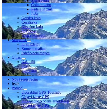
Sightseeing
Čoln in kanu
Padala in zmaji
Ježa
Gorsko kolo
Čezalpska
Dirkalno kolo
Pešačenje
Izleti s kolesom
Skupnost
Kralj izletov
Rumena majica
Rdeče-bela majica
O nas
Naši cilji
Stik
Impresum
Nova registracija
Jezik
Pomoč
Uporabljaj GPS-Tour.info
Objavi izlete GPS
Informacije o oceni TrackRank
Objavi izlete GPS