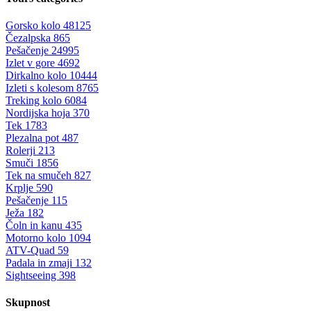
Gorsko kolo
48125
Čezalpska
865
Pešačenje
24995
Izlet v gore
4692
Dirkalno kolo
10444
Izleti s kolesom
8765
Treking kolo
6084
Nordijska hoja
370
Tek
1783
Plezalna pot
487
Rolerji
213
Smuči
1856
Tek na smučeh
827
Krplje
590
Pešačenje
115
Ježa
182
Čoln in kanu
435
Motorno kolo
1094
ATV-Quad
59
Padala in zmaji
132
Sightseeing
398
Skupnost