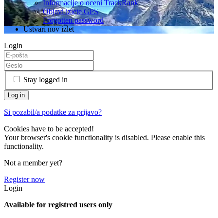
Informacije o oceni TrackRank
Objavi izlete GPS
Forgotten password
Ustvari nov izlet
Login
Stay logged in
Si pozabil/a podatke za prijavo?
Cookies have to be accepted!
Your browser's cookie functionality is disabled. Please enable this
functionality.
Not a member yet?
Register now
Login
Available for registred users only