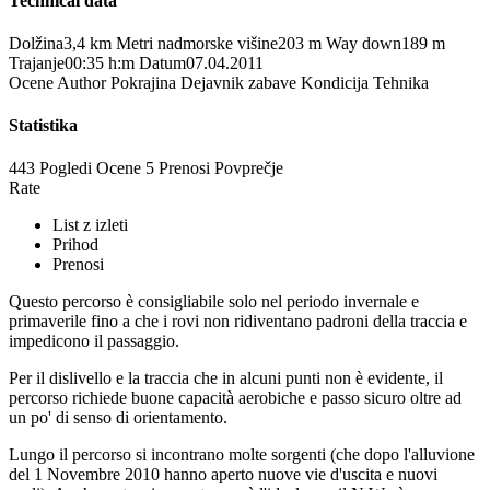
Technical data
Dolžina
3,4 km
Metri nadmorske višine
203 m
Way down
189 m
Trajanje
00:35 h:m
Datum
07.04.2011
Ocene
Author
Pokrajina
Dejavnik zabave
Kondicija
Tehnika
Statistika
443 Pogledi
Ocene
5 Prenosi
Povprečje
Rate
List z izleti
Prihod
Prenosi
Questo percorso è consigliabile solo nel periodo invernale e
primaverile fino a che i rovi non ridiventano padroni della traccia e
impedicono il passaggio.
Per il dislivello e la traccia che in alcuni punti non è evidente, il
percorso richiede buone capacità aerobiche e passo sicuro oltre ad
un po' di senso di orientamento.
Lungo il percorso si incontrano molte sorgenti (che dopo l'alluvione
del 1 Novembre 2010 hanno aperto nuove vie d'uscita e nuovi