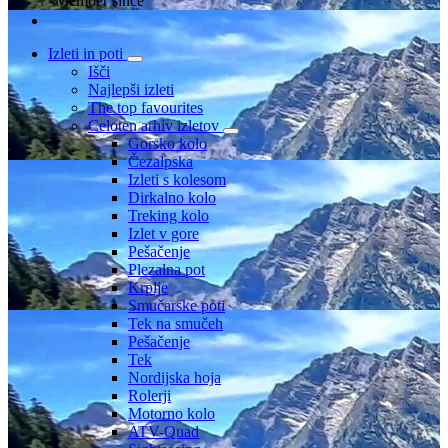
Member since
Izleti in poti
Išči
Najlepši izleti
The top favourites
Celoten arhiv izletov
Gorsko kolo
Čezalpska
Izleti s kolesom
Dirkalno kolo
Treking kolo
Izlet v gore
Pešačenje
Plezalna pot
Krplje
Smučarske poti
Tek na smučeh
Pešačenje
Tek
Nordijska hoja
Rolerji
Motorno kolo
ATV-Quad