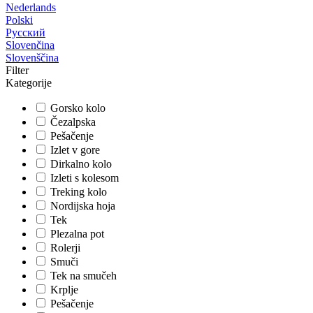
Nederlands
Polski
Русский
Slovenčina
Slovenščina
Filter
Kategorije
Gorsko kolo
Čezalpska
Pešačenje
Izlet v gore
Dirkalno kolo
Izleti s kolesom
Treking kolo
Nordijska hoja
Tek
Plezalna pot
Rolerji
Smuči
Tek na smučeh
Krplje
Pešačenje