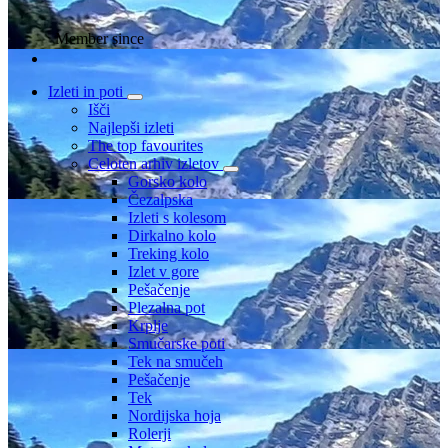
Member since
Izleti in poti
Išči
Najlepši izleti
The top favourites
Celoten arhiv izletov
Gorsko kolo
Čezalpska
Izleti s kolesom
Dirkalno kolo
Treking kolo
Izlet v gore
Pešačenje
Plezalna pot
Krplje
Smučarske poti
Tek na smučeh
Pešačenje
Tek
Nordijska hoja
Rolerji