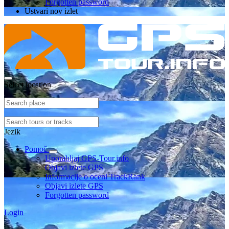
Forgotten password
Ustvari nov izlet
Select location
Jezik
Pomoč
Uporabljaj GPS-Tour.info
Objavi izlete GPS
Informacije o oceni TrackRank
Objavi izlete GPS
Forgotten password
Login