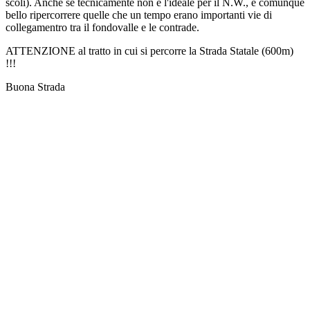
scoli). Anche se tecnicamente non è l'ideale per il N.W., è comunque
bello ripercorrere quelle che un tempo erano importanti vie di
collegamentro tra il fondovalle e le contrade.
ATTENZIONE al tratto in cui si percorre la Strada Statale (600m)
!!!
Buona Strada