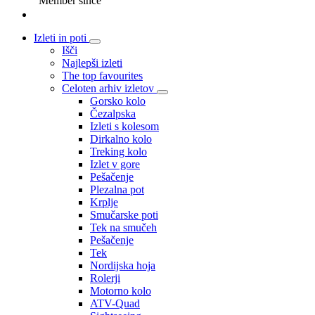
Member since
Izleti in poti
Išči
Najlepši izleti
The top favourites
Celoten arhiv izletov
Gorsko kolo
Čezalpska
Izleti s kolesom
Dirkalno kolo
Treking kolo
Izlet v gore
Pešačenje
Plezalna pot
Krplje
Smučarske poti
Tek na smučeh
Pešačenje
Tek
Nordijska hoja
Rolerji
Motorno kolo
ATV-Quad