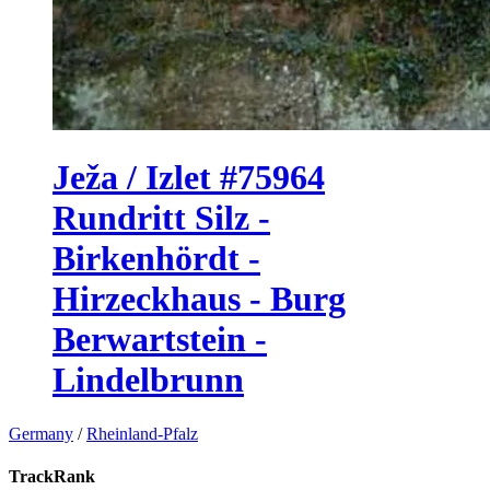
Ježa / Izlet #75964
Rundritt Silz -
Birkenhördt -
Hirzeckhaus - Burg
Berwartstein -
Lindelbrunn
Germany
/
Rheinland-Pfalz
TrackRank