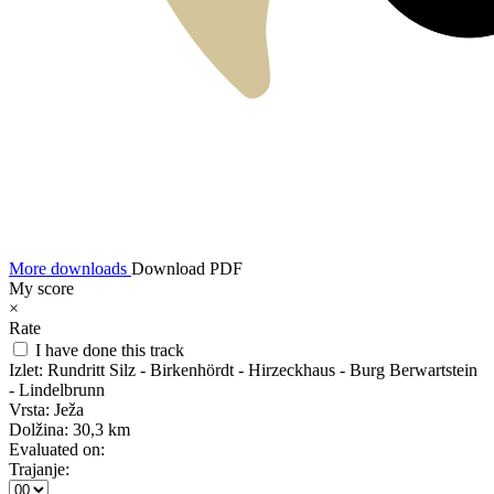
More downloads
Download PDF
My score
×
Rate
I have done this track
Izlet:
Rundritt Silz - Birkenhördt - Hirzeckhaus - Burg Berwartstein
- Lindelbrunn
Vrsta:
Ježa
Dolžina:
30,3 km
Evaluated on:
Trajanje: