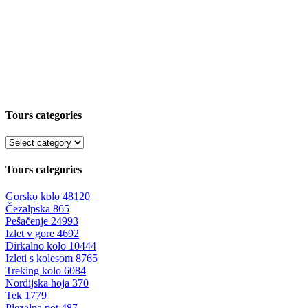
Tours categories
Tours categories
Gorsko kolo
48120
Čezalpska
865
Pešačenje
24993
Izlet v gore
4692
Dirkalno kolo
10444
Izleti s kolesom
8765
Treking kolo
6084
Nordijska hoja
370
Tek
1779
Plezalna pot
487