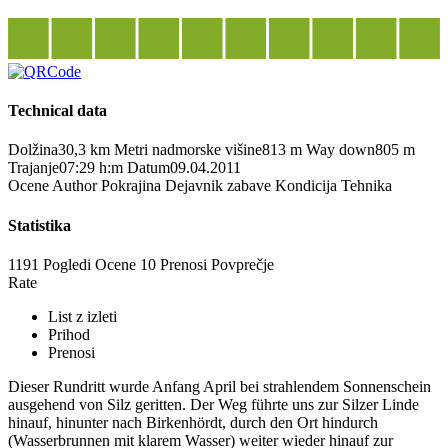
Technical data
Dolžina
30,3 km
Metri nadmorske višine
813 m
Way down
805 m
Trajanje
07:29 h:m
Datum
09.04.2011
Ocene
Author
Pokrajina
Dejavnik zabave
Kondicija
Tehnika
Statistika
1191 Pogledi
Ocene
10 Prenosi
Povprečje
Rate
List z izleti
Prihod
Prenosi
Dieser Rundritt wurde Anfang April bei strahlendem Sonnenschein
ausgehend von Silz geritten. Der Weg führte uns zur Silzer Linde
hinauf, hinunter nach Birkenhördt, durch den Ort hindurch
(Wasserbrunnen mit klarem Wasser) weiter wieder hinauf zur