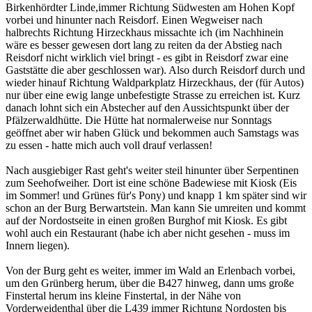
Birkenhördter Linde,immer Richtung Südwesten am Hohen Kopf
vorbei und hinunter nach Reisdorf. Einen Wegweiser nach
halbrechts Richtung Hirzeckhaus missachte ich (im Nachhinein
wäre es besser gewesen dort lang zu reiten da der Abstieg nach
Reisdorf nicht wirklich viel bringt - es gibt in Reisdorf zwar eine
Gaststätte die aber geschlossen war). Also durch Reisdorf durch und
wieder hinauf Richtung Waldparkplatz Hirzeckhaus, der (für Autos)
nur über eine ewig lange unbefestigte Strasse zu erreichen ist. Kurz
danach lohnt sich ein Abstecher auf den Aussichtspunkt über der
Pfälzerwaldhütte. Die Hütte hat normalerweise nur Sonntags
geöffnet aber wir haben Glück und bekommen auch Samstags was
zu essen - hatte mich auch voll drauf verlassen!
Nach ausgiebiger Rast geht's weiter steil hinunter über Serpentinen
zum Seehofweiher. Dort ist eine schöne Badewiese mit Kiosk (Eis
im Sommer! und Grünes für's Pony) und knapp 1 km später sind wir
schon an der Burg Berwartstein. Man kann Sie umreiten und kommt
auf der Nordostseite in einen großen Burghof mit Kiosk. Es gibt
wohl auch ein Restaurant (habe ich aber nicht gesehen - muss im
Innern liegen).
Von der Burg geht es weiter, immer im Wald an Erlenbach vorbei,
um den Grünberg herum, über die B427 hinweg, dann ums große
Finstertal herum ins kleine Finstertal, in der Nähe von
Vorderweidenthal über die L439 immer Richtung Nordosten bis