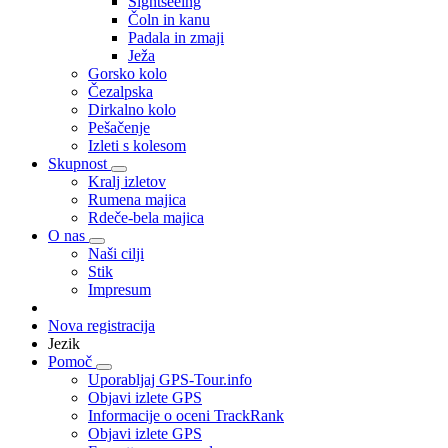
Sightseeing
Čoln in kanu
Padala in zmaji
Ježa
Gorsko kolo
Čezalpska
Dirkalno kolo
Pešačenje
Izleti s kolesom
Skupnost
Kralj izletov
Rumena majica
Rdeče-bela majica
O nas
Naši cilji
Stik
Impresum
Nova registracija
Jezik
Pomoč
Uporabljaj GPS-Tour.info
Objavi izlete GPS
Informacije o oceni TrackRank
Objavi izlete GPS