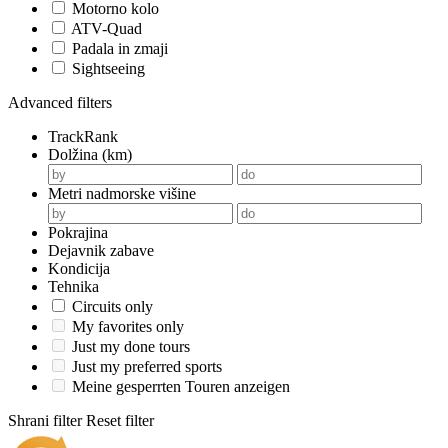
Motorno kolo
ATV-Quad
Padala in zmaji
Sightseeing
Advanced filters
TrackRank
Dolžina (km)
Metri nadmorske višine
Pokrajina
Dejavnik zabave
Kondicija
Tehnika
Circuits only
My favorites only
Just my done tours
Just my preferred sports
Meine gesperrten Touren anzeigen
Shrani filter
Reset filter