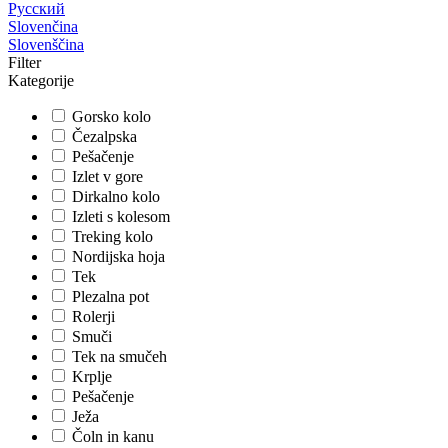
Русский
Slovenčina
Slovenščina
Filter
Kategorije
Gorsko kolo
Čezalpska
Pešačenje
Izlet v gore
Dirkalno kolo
Izleti s kolesom
Treking kolo
Nordijska hoja
Tek
Plezalna pot
Rolerji
Smuči
Tek na smučeh
Krplje
Pešačenje
Ježa
Čoln in kanu