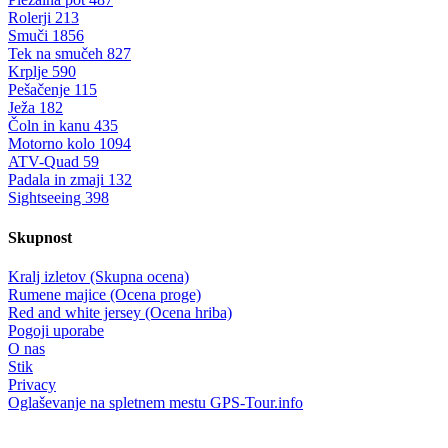
Rolerji
213
Smuči
1856
Tek na smučeh
827
Krplje
590
Pešačenje
115
Ježa
182
Čoln in kanu
435
Motorno kolo
1094
ATV-Quad
59
Padala in zmaji
132
Sightseeing
398
Skupnost
Kralj izletov (Skupna ocena)
Rumene majice (Ocena proge)
Red and white jersey (Ocena hriba)
Pogoji uporabe
O nas
Stik
Privacy
Oglaševanje na spletnem mestu GPS-Tour.info