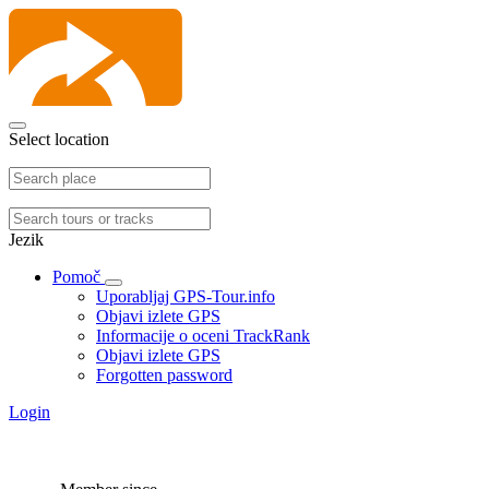
Select location
Jezik
Pomoč
Uporabljaj GPS-Tour.info
Objavi izlete GPS
Informacije o oceni TrackRank
Objavi izlete GPS
Forgotten password
Login