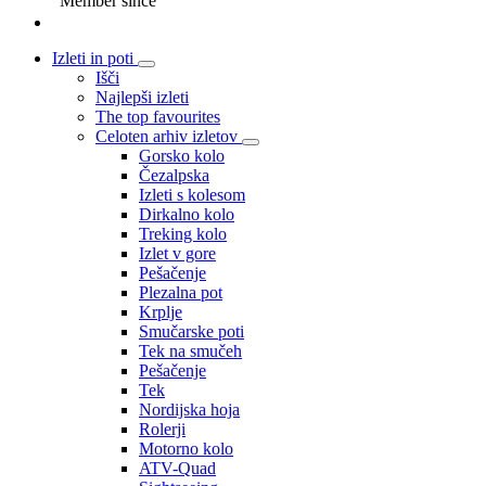
Member since
Izleti in poti
Išči
Najlepši izleti
The top favourites
Celoten arhiv izletov
Gorsko kolo
Čezalpska
Izleti s kolesom
Dirkalno kolo
Treking kolo
Izlet v gore
Pešačenje
Plezalna pot
Krplje
Smučarske poti
Tek na smučeh
Pešačenje
Tek
Nordijska hoja
Rolerji
Motorno kolo
ATV-Quad