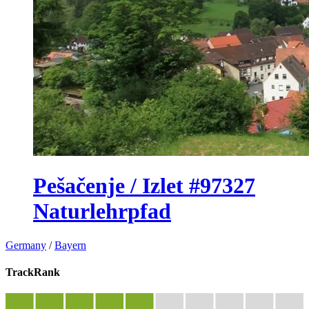
Pešačenje / Izlet #97327
Naturlehrpfad
Germany
/
Bayern
TrackRank