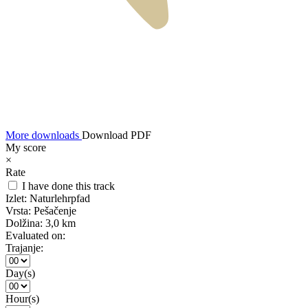
More downloads
Download PDF
My score
×
Rate
I have done this track
Izlet:
Naturlehrpfad
Vrsta:
Pešačenje
Dolžina:
3,0 km
Evaluated on:
Trajanje:
Day(s)
Hour(s)