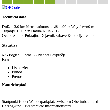
Technical data
Dolžina
3,0 km
Metri nadmorske višine
90 m
Way down
0 m
Trajanje
01:30 h:m
Datum
02.04.2012
Ocene
Author
Pokrajina
Dejavnik zabave
Kondicija
Tehnika
Statistika
675 Pogledi
Ocene
33 Prenosi
Povprečje
Rate
List z izleti
Prihod
Prenosi
Naturlehrpfad
Startpunkt ist der Wanderparkplatz zwischen Obertrubach und
Herzogwind. Hier steht die Informationstafel.