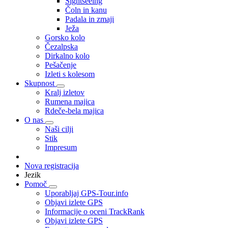
Sightseeing
Čoln in kanu
Padala in zmaji
Ježa
Gorsko kolo
Čezalpska
Dirkalno kolo
Pešačenje
Izleti s kolesom
Skupnost
Kralj izletov
Rumena majica
Rdeče-bela majica
O nas
Naši cilji
Stik
Impresum
Nova registracija
Jezik
Pomoč
Uporabljaj GPS-Tour.info
Objavi izlete GPS
Informacije o oceni TrackRank
Objavi izlete GPS