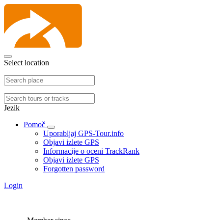
Select location
Jezik
Pomoč
Uporabljaj GPS-Tour.info
Objavi izlete GPS
Informacije o oceni TrackRank
Objavi izlete GPS
Forgotten password
Login