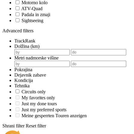
Motorno kolo
ATV-Quad
Padala in zmaji
Sightseeing
Advanced filters
TrackRank
Dolžina (km)
Metri nadmorske višine
Pokrajina
Dejavnik zabave
Kondicija
Tehnika
Circuits only
My favorites only
Just my done tours
Just my preferred sports
Meine gesperrten Touren anzeigen
Shrani filter
Reset filter