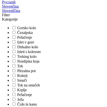
Русский
Slovenčina
Slovenščina
Filter
Kategorije
Gorsko kolo
Čezalpska
Pešačenje
Izlet v gore
Dirkalno kolo
Izleti s kolesom
Treking kolo
Nordijska hoja
Tek
Plezalna pot
Rolerji
Smuči
Tek na smučeh
Krplje
Pešačenje
Ježa
Čoln in kanu