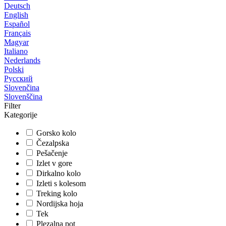
Deutsch
English
Español
Français
Magyar
Italiano
Nederlands
Polski
Русский
Slovenčina
Slovenščina
Filter
Kategorije
Gorsko kolo
Čezalpska
Pešačenje
Izlet v gore
Dirkalno kolo
Izleti s kolesom
Treking kolo
Nordijska hoja
Tek
Plezalna pot