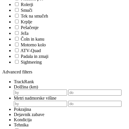
Rolerji
Smuči
Tek na smučeh
Krplje
Pešačenje
Ježa
Čoln in kanu
Motorno kolo
ATV-Quad
Padala in zmaji
Sightseeing
Advanced filters
TrackRank
Dolžina (km)
Metri nadmorske višine
Pokrajina
Dejavnik zabave
Kondicija
Tehnika