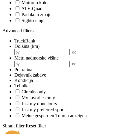
Motorno kolo
ATV-Quad
Padala in zmaji
Sightseeing
Advanced filters
TrackRank
Dolžina (km)
Metri nadmorske višine
Pokrajina
Dejavnik zabave
Kondicija
Tehnika
Circuits only
My favorites only
Just my done tours
Just my preferred sports
Meine gesperrten Touren anzeigen
Shrani filter
Reset filter