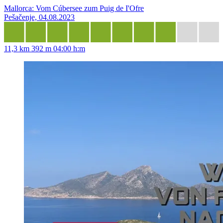
Mallorca: Vom Cúbersee zum Puig de I'Ofre
Pešačenje, 04.08.2023
11,3 km
392 m
04:00 h:m