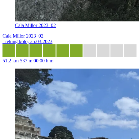
Cala Millor 2023_02
Cala Millor 2023_02
Treking kolo, 25.03.2023
51,2 km
537 m
00:00 h:m