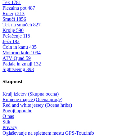
Tek
1781
Plezalna pot
487
Rolerji
213
Smuči
1856
Tek na smučeh
827
Krplje
590
Pešačenje
115
Ježa
182
Čoln in kanu
435
Motorno kolo
1094
ATV-Quad
59
Padala in zmaji
132
Sightseeing
398
Skupnost
Kralj izletov (Skupna ocena)
Rumene majice (Ocena proge)
Red and white jersey (Ocena hriba)
Pogoji uporabe
O nas
Stik
Privacy
Oglaševanje na spletnem mestu GPS-Tour.info