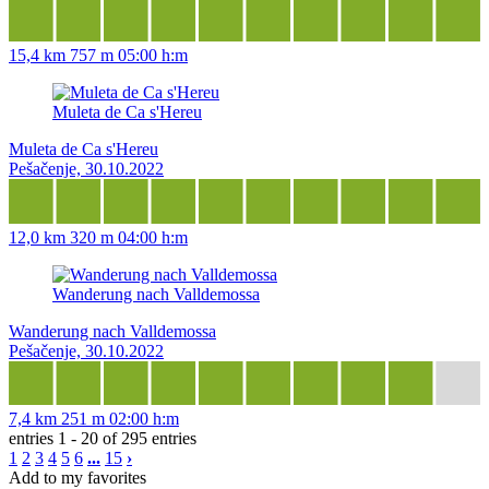
15,4 km
757 m
05:00 h:m
Muleta de Ca s'Hereu
Muleta de Ca s'Hereu
Pešačenje, 30.10.2022
12,0 km
320 m
04:00 h:m
Wanderung nach Valldemossa
Wanderung nach Valldemossa
Pešačenje, 30.10.2022
7,4 km
251 m
02:00 h:m
entries 1 - 20 of 295 entries
1
2
3
4
5
6
...
15
›
Add to my favorites