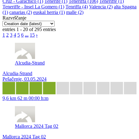
Cruz - Garachico (1)
Tenerife (1)
Teneriffa (106)
Teneriffe (1)
Teneriffe - Insel La Gomero (1)
Tenriffa (4)
Valencia (2)
alta Spagna
(1)
canarias (2)
euskal herria (1)
malle (2)
Razvrščanje
entries 1 - 20 of 295 entries
1
2
3
4
5
6
...
15
›
Alcudia-Strand
Alcudia-Strand
Pešačenje, 03.05.2024
9,6 km
62 m
00:00 h:m
Mallorca 2024 Tag 02
Mallorca 2024 Tag 02