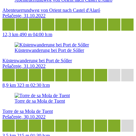
Abenteuerrundweg von Orient nach Castel d'Alaró
Pešačenje, 31.10.2022
12,3 km
490 m
04:00 h:m
Küstenwanderung bei Port de Sóller
Küstenwanderung bei Port de Sóller
Pešačenje, 31.10.2022
8,9 km
323 m
02:30 h:m
Torre de sa Mola de Tuent
Torre de sa Mola de Tuent
Pešačenje, 30.10.2022
3,5 km
215 m
01:30 h:m