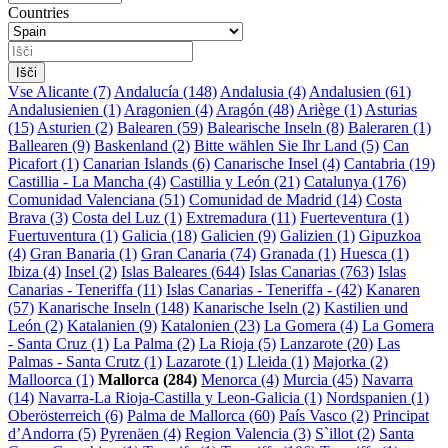
Countries
Vse
Alicante (7)
Andalucía (148)
Andalusia (4)
Andalusien (61)
Andalusienien (1)
Aragonien (4)
Aragón (48)
Ariège (1)
Asturias
(15)
Asturien (2)
Balearen (59)
Balearische Inseln (8)
Baleraren (1)
Ballearen (9)
Baskenland (2)
Bitte wählen Sie Ihr Land (5)
Can
Picafort (1)
Canarian Islands (6)
Canarische Insel (4)
Cantabria (19)
Castillia - La Mancha (4)
Castillia y León (21)
Catalunya (176)
Comunidad Valenciana (51)
Comunidad de Madrid (14)
Costa
Brava (3)
Costa del Luz (1)
Extremadura (11)
Fuerteventura (1)
Fuertuventura (1)
Galicia (18)
Galicien (9)
Galizien (1)
Gipuzkoa
(4)
Gran Banaria (1)
Gran Canaria (74)
Granada (1)
Huesca (1)
Ibiza (4)
Insel (2)
Islas Baleares (644)
Islas Canarias (763)
Islas
Canarias - Teneriffa (11)
Islas Canarias - Teneriffa - (42)
Kanaren
(57)
Kanarische Inseln (148)
Kanarische Iseln (2)
Kastilien und
León (2)
Katalanien (9)
Katalonien (23)
La Gomera (4)
La Gomera
- Santa Cruz (1)
La Palma (2)
La Rioja (5)
Lanzarote (20)
Las
Palmas - Santa Crutz (1)
Lazarote (1)
Lleida (1)
Majorka (2)
Malloorca (1)
Mallorca (284)
Menorca (4)
Murcia (45)
Navarra
(14)
Navarra-La Rioja-Castilla y Leon-Galicia (1)
Nordspanien (1)
Oberösterreich (6)
Palma de Mallorca (60)
País Vasco (2)
Principat
d’Andorra (5)
Pyrenäen (4)
Region Valencia (3)
S`illot (2)
Santa