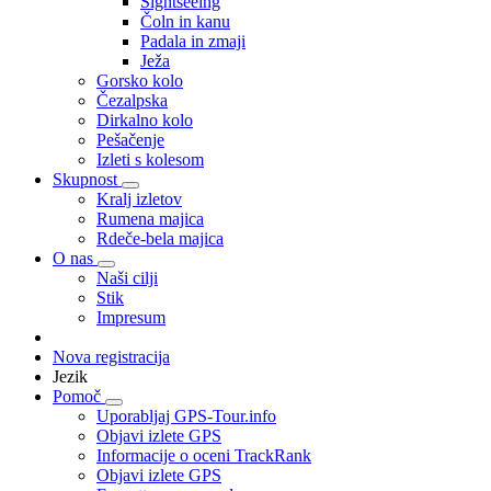
Sightseeing
Čoln in kanu
Padala in zmaji
Ježa
Gorsko kolo
Čezalpska
Dirkalno kolo
Pešačenje
Izleti s kolesom
Skupnost
Kralj izletov
Rumena majica
Rdeče-bela majica
O nas
Naši cilji
Stik
Impresum
Nova registracija
Jezik
Pomoč
Uporabljaj GPS-Tour.info
Objavi izlete GPS
Informacije o oceni TrackRank
Objavi izlete GPS