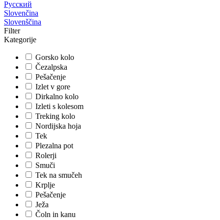
Русский
Slovenčina
Slovenščina
Filter
Kategorije
Gorsko kolo
Čezalpska
Pešačenje
Izlet v gore
Dirkalno kolo
Izleti s kolesom
Treking kolo
Nordijska hoja
Tek
Plezalna pot
Rolerji
Smuči
Tek na smučeh
Krplje
Pešačenje
Ježa
Čoln in kanu