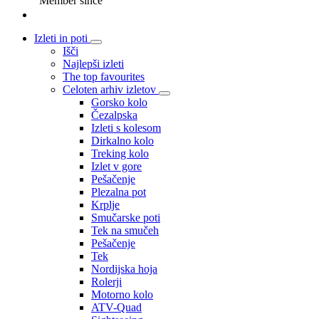
Member since
Izleti in poti
Išči
Najlepši izleti
The top favourites
Celoten arhiv izletov
Gorsko kolo
Čezalpska
Izleti s kolesom
Dirkalno kolo
Treking kolo
Izlet v gore
Pešačenje
Plezalna pot
Krplje
Smučarske poti
Tek na smučeh
Pešačenje
Tek
Nordijska hoja
Rolerji
Motorno kolo
ATV-Quad