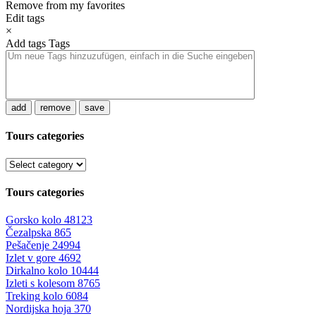
Remove from my favorites
Edit tags
×
Add tags
Tags
add
remove
save
Tours categories
Tours categories
Gorsko kolo
48123
Čezalpska
865
Pešačenje
24994
Izlet v gore
4692
Dirkalno kolo
10444
Izleti s kolesom
8765
Treking kolo
6084
Nordijska hoja
370