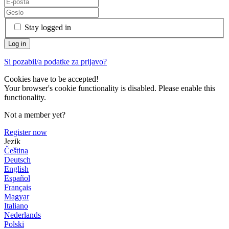
Stay logged in
Si pozabil/a podatke za prijavo?
Cookies have to be accepted!
Your browser's cookie functionality is disabled. Please enable this
functionality.
Not a member yet?
Register now
Jezik
Čeština
Deutsch
English
Español
Français
Magyar
Italiano
Nederlands
Polski