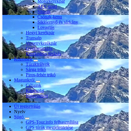
Motorkerékpár
ATV quad
Sítúrák
Csónak-kenu
Siklóernyő és sárkány
Lovaglás
Hegyi kerékpár
Transalp
Versenykerékpár
Gyalogtúrázás
Kerékpáros túrázás
Közösség
Túrakirályok
Sárga trikó
Piros-fehér trikó
Magunkról
Céljaink
Kapcsolat
Impresszum
Új regisztrálás
Nyelv
Súgó
GPS-Tour.info felhasználása
GPS túrák megjelentetése