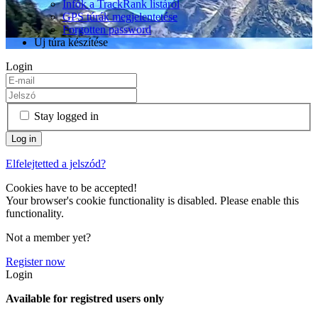
Infók a TrackRank listáról
GPS túrák megjelentetése
Forgotten password
Új túra készítése
Login
Stay logged in
Elfelejtetted a jelszód?
Cookies have to be accepted!
Your browser's cookie functionality is disabled. Please enable this
functionality.
Not a member yet?
Register now
Login
Available for registred users only