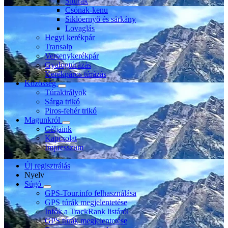
Sítúrák
Csónak-kenu
Siklóernyő és sárkány
Lovaglás
Hegyi kerékpár
Transalp
Versenykerékpár
Gyalogtúrázás
Kerékpáros túrázás
Közösség
Túrakirályok
Sárga trikó
Piros-fehér trikó
Magunkról
Céljaink
Kapcsolat
Impresszum
Új regisztrálás
Nyelv
Súgó
GPS-Tour.info felhasználása
GPS túrák megjelentetése
Infók a TrackRank listáról
GPS túrák megjelentetése