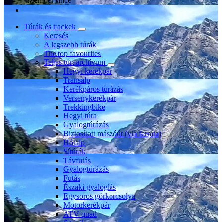
Member since
Túrák és trackek
Keresés
A legszebb túrák
The top favourites
Teljes túraarchívum
Hegyi kerékpár
Transalp
Kerékpáros túrázás
Versenykerékpár
Trekkingbike
Hegyi túra
Gyalogtúrázás
Biztosított mászóút (via ferrata)
Hótalp
Sítúrák
Távfutás
Gyalogtúrázás
Futás
Északi gyaloglás
Egysoros görkorcsolya
Motorkerékpár
ATV quad