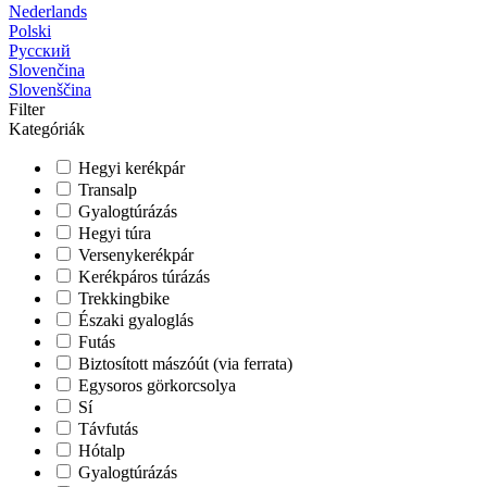
Nederlands
Polski
Русский
Slovenčina
Slovenščina
Filter
Kategóriák
Hegyi kerékpár
Transalp
Gyalogtúrázás
Hegyi túra
Versenykerékpár
Kerékpáros túrázás
Trekkingbike
Északi gyaloglás
Futás
Biztosított mászóút (via ferrata)
Egysoros görkorcsolya
Sí
Távfutás
Hótalp
Gyalogtúrázás