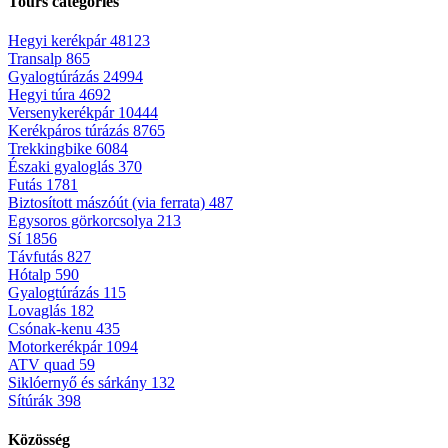
Tours categories
Hegyi kerékpár
48123
Transalp
865
Gyalogtúrázás
24994
Hegyi túra
4692
Versenykerékpár
10444
Kerékpáros túrázás
8765
Trekkingbike
6084
Északi gyaloglás
370
Futás
1781
Biztosított mászóút (via ferrata)
487
Egysoros görkorcsolya
213
Sí
1856
Távfutás
827
Hótalp
590
Gyalogtúrázás
115
Lovaglás
182
Csónak-kenu
435
Motorkerékpár
1094
ATV quad
59
Siklóernyő és sárkány
132
Sítúrák
398
Közösség