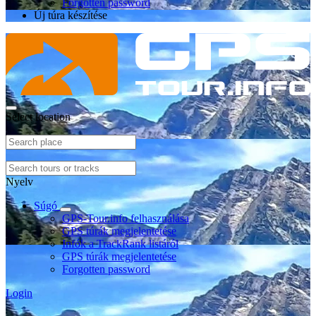
Forgotten password
Új túra készítése
Select location
Nyelv
Súgó
GPS-Tour.info felhasználása
GPS túrák megjelentetése
Infók a TrackRank listáról
GPS túrák megjelentetése
Forgotten password
Login