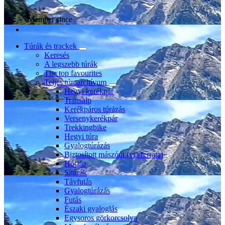
Member since
Túrák és trackek
Keresés
A legszebb túrák
The top favourites
Teljes túraarchívum
Hegyi kerékpár
Transalp
Kerékpáros túrázás
Versenykerékpár
Trekkingbike
Hegyi túra
Gyalogtúrázás
Biztosított mászóút (via ferrata)
Hótalp
Sítúrák
Távfutás
Gyalogtúrázás
Futás
Északi gyaloglás
Egysoros görkorcsolya