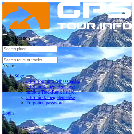
Select location
Nyelv
Súgó
GPS-Tour.info felhasználása
GPS túrák megjelentetése
Infók a TrackRank listáról
GPS túrák megjelentetése
Forgotten password
Login