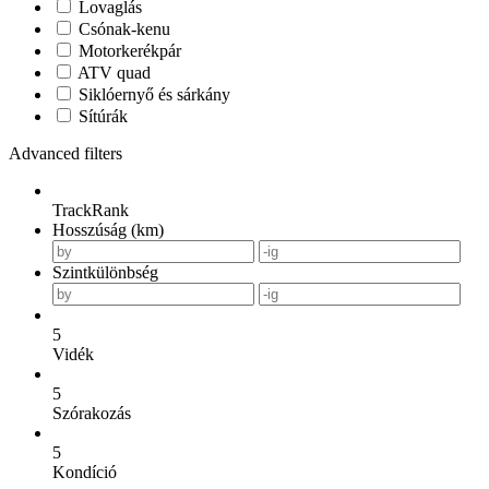
Lovaglás
Csónak-kenu
Motorkerékpár
ATV quad
Siklóernyő és sárkány
Sítúrák
Advanced filters
TrackRank
Hosszúság (km)
Szintkülönbség
5
Vidék
5
Szórakozás
5
Kondíció