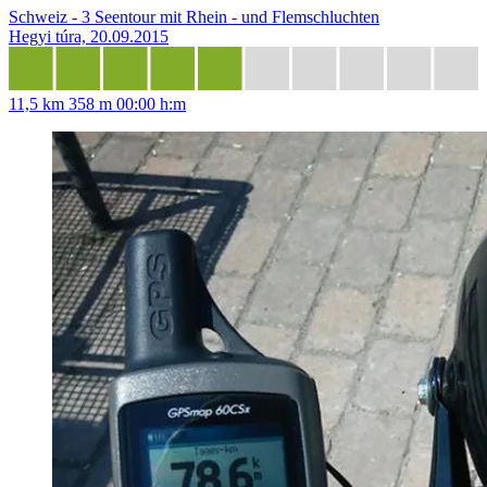
Schweiz - 3 Seentour mit Rhein - und Flemschluchten
Hegyi túra, 20.09.2015
11,5 km
358 m
00:00 h:m