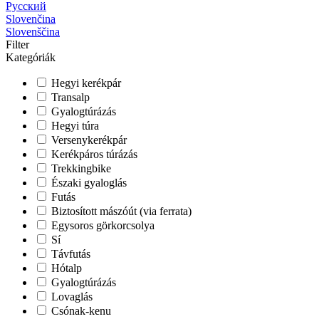
Русский
Slovenčina
Slovenščina
Filter
Kategóriák
Hegyi kerékpár
Transalp
Gyalogtúrázás
Hegyi túra
Versenykerékpár
Kerékpáros túrázás
Trekkingbike
Északi gyaloglás
Futás
Biztosított mászóút (via ferrata)
Egysoros görkorcsolya
Sí
Távfutás
Hótalp
Gyalogtúrázás
Lovaglás
Csónak-kenu