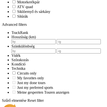
Motorkerékpár
ATV quad
Siklóernyő és sárkány
Sítúrák
Advanced filters
TrackRank
Hosszúság (km)
Szintkülönbség
Vidék
Szórakozás
Kondíció
Technika
Circuits only
My favorites only
Just my done tours
Just my preferred sports
Meine gesperrten Touren anzeigen
Szűrő elmentése
Reset filter