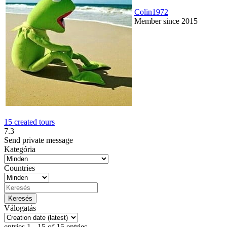
Colin1972
Member since 2015
15 created tours
7.3
Send private message
Kategória
Countries
Válogatás
entries 1 - 15 of 15 entries