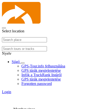
Select location
Nyelv
Súgó
GPS-Tour.info felhasználása
GPS túrák megjelentetése
Infók a TrackRank listáról
GPS túrák megjelentetése
Forgotten password
Login