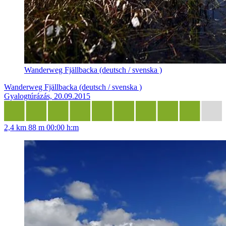
Wanderweg Fjällbacka (deutsch / svenska )
Wanderweg Fjällbacka (deutsch / svenska )
Gyalogtúrázás, 20.09.2015
2,4 km
88 m
00:00 h:m