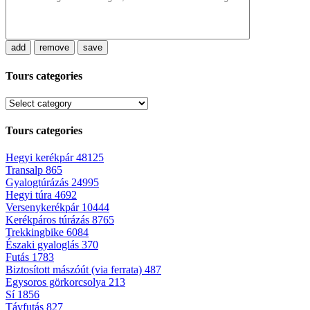
add
remove
save
Tours categories
Tours categories
Hegyi kerékpár
48125
Transalp
865
Gyalogtúrázás
24995
Hegyi túra
4692
Versenykerékpár
10444
Kerékpáros túrázás
8765
Trekkingbike
6084
Északi gyaloglás
370
Futás
1783
Biztosított mászóút (via ferrata)
487
Egysoros görkorcsolya
213
Sí
1856
Távfutás
827