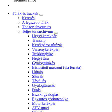
Member since
Túrák és trackek
Keresés
A legszebb túrák
The top favourites
Teljes túraarchívum
Hegyi kerékpár
Transalp
Kerékpáros túrázás
Versenykerékpár
Trekkingbike
Hegyi túra
Gyalogtúrázás
Biztosított mászóút (via ferrata)
Hótalp
Sítúrák
Távfutás
Gyalogtúrázás
Futás
Északi gyaloglás
Egysoros görkorcsolya
Motorkerékpár
ATV quad