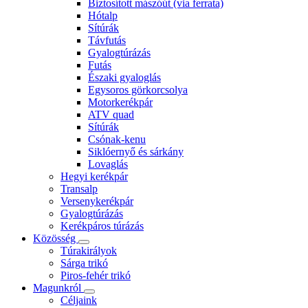
Biztosított mászóút (via ferrata)
Hótalp
Sítúrák
Távfutás
Gyalogtúrázás
Futás
Északi gyaloglás
Egysoros görkorcsolya
Motorkerékpár
ATV quad
Sítúrák
Csónak-kenu
Siklóernyő és sárkány
Lovaglás
Hegyi kerékpár
Transalp
Versenykerékpár
Gyalogtúrázás
Kerékpáros túrázás
Közösség
Túrakirályok
Sárga trikó
Piros-fehér trikó
Magunkról
Céljaink