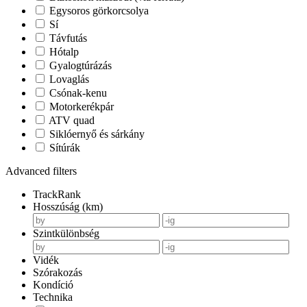
Egysoros görkorcsolya
Sí
Távfutás
Hótalp
Gyalogtúrázás
Lovaglás
Csónak-kenu
Motorkerékpár
ATV quad
Siklóernyő és sárkány
Sítúrák
Advanced filters
TrackRank
Hosszúság (km)
Szintkülönbség
Vidék
Szórakozás
Kondíció
Technika