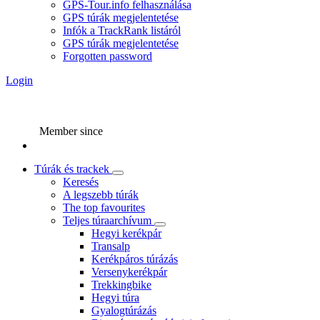
GPS-Tour.info felhasználása
GPS túrák megjelentetése
Infók a TrackRank listáról
GPS túrák megjelentetése
Forgotten password
Login
Member since
Túrák és trackek
Keresés
A legszebb túrák
The top favourites
Teljes túraarchívum
Hegyi kerékpár
Transalp
Kerékpáros túrázás
Versenykerékpár
Trekkingbike
Hegyi túra
Gyalogtúrázás