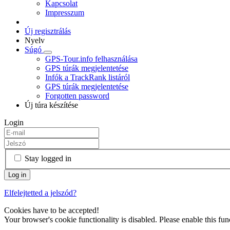
Kapcsolat
Impresszum
Új regisztrálás
Nyelv
Súgó
GPS-Tour.info felhasználása
GPS túrák megjelentetése
Infók a TrackRank listáról
GPS túrák megjelentetése
Forgotten password
Új túra készítése
Login
Stay logged in
Elfelejtetted a jelszód?
Cookies have to be accepted!
Your browser's cookie functionality is disabled. Please enable this func