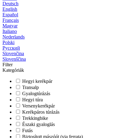
Deutsch
English
Español
Français
Magyar
Italiano
Nederlands
Polski
Русский
Slovenčina
Slovenščina
Filter
Kategóriák
Hegyi kerékpár
Transalp
Gyalogtúrázás
Hegyi túra
Versenykerékpár
Kerékpáros túrázás
Trekkingbike
Északi gyaloglás
Futás
Biztosított mászóút (via ferrata)